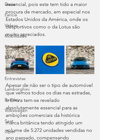
essencial, pois este tem tido a maior 
Dacia
procura de mercado, em especial nos 
Lancia
Estados Unidos da América, onde os 
Videos
desportivos como o da Lotus são 
muito apreciados.
Mobilidade
Fórmula E
BMW
Jeep
Entrevistas
Apesar de não ser o tipo de automóvel 
Lamborghini
que vemos todos os dias nas estradas, 
Bentley
o Emira tem-se revelado 
absolutamente essencial para as 
Volkswagen
ambições comerciais da histórica 
Seat
marca britânica tendo atingido um 
volume de 5.272 unidades vendidas no 
Opel
ano passado, compensando 