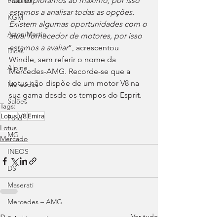
não explorámos ao máximo, por isso 
Polestar
estamos a analisar todas as opções. 
KGM
Existem algumas oportunidades com o 
Aston Martin
atual fornecedor de motores, por isso 
estamos a avaliar
”, acrescentou 
Dicas
Windle, sem referir o nome da 
Alpine
Mercedes-AMG. Recorde-se que a 
Lotus não dispõe de um motor V8 na 
Mercedes
sua gama desde os tempos do Esprit.
Salões
Tags:
Lotus
V8
Emira
Ford
Lotus
MG
Mercado
INEOS
DS
Maserati
Mercedes – AMG
Ver tudo
Posts recentes
Suzuki