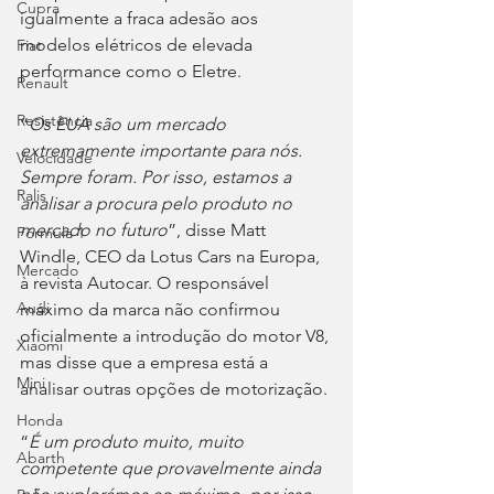
Cupra
igualmente a fraca adesão aos 
modelos elétricos de elevada 
Fiat
performance como o Eletre.
Renault
Resistência
“
Os EUA são um mercado 
extremamente importante para nós. 
Velocidade
Sempre foram. Por isso, estamos a 
Ralis
analisar a procura pelo produto no 
mercado no futuro
”, disse Matt 
Fórmula 1
Windle, CEO da Lotus Cars na Europa, 
Mercado
à revista Autocar. O responsável 
Audi
máximo da marca não confirmou 
oficialmente a introdução do motor V8, 
Xiaomi
mas disse que a empresa está a 
Mini
analisar outras opções de motorização.
Honda
“
É um produto muito, muito 
Abarth
competente que provavelmente ainda 