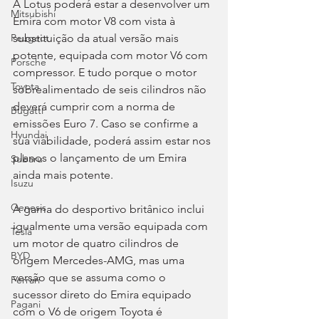
A Lotus poderá estar a desenvolver um 
Mitsubishi
Emira com motor V8 com vista à 
substituição da atual versão mais 
Peugeot
potente, equipada com motor V6 com 
Porsche
compressor. E tudo porque o motor 
Toyota
sobrealimentado de seis cilindros não 
deverá cumprir com a norma de 
Bugatti
emissões Euro 7. Caso se confirme a 
Hyundai
sua viabilidade, poderá assim estar nos 
planos o lançamento de um Emira 
Subaru
ainda mais potente.
Isuzu
Genesis
A gama do desportivo britânico inclui 
igualmente uma versão equipada com 
Tesla
um motor de quatro cilindros de 
BYD
origem Mercedes-AMG, mas uma 
versão que se assuma como o 
Ferrari
sucessor direto do Emira equipado 
Pagani
com o V6 de origem Toyota é 