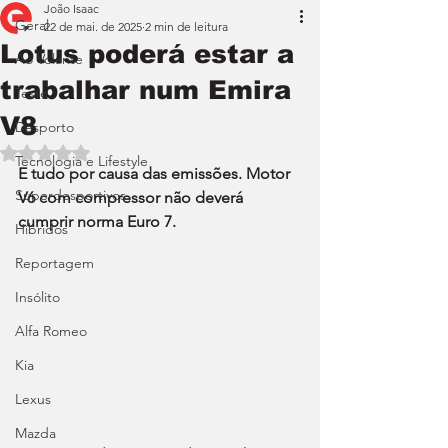
João Isaac
Geral
22 de mai. de 2025
2 min de leitura
Lotus poderá estar a
Ao Volante
trabalhar num Emira
Teste
V8
Desporto
Avaliado com NaN de 5 estrelas.
Tecnologia e Lifestyle
E tudo por causa das emissões. Motor 
Superdesportivos
V6 com compressor não deverá 
cumprir norma Euro 7.
Híbridos
Reportagem
Insólito
Alfa Romeo
Kia
Lexus
Mazda