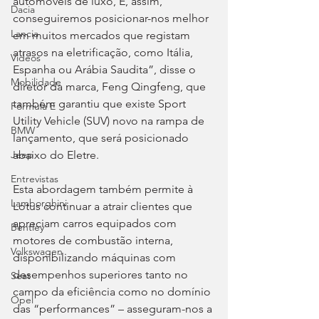
automóveis de luxo, E, assim, 
Dacia
conseguiremos posicionar-nos melhor 
Lancia
em muitos mercados que registam 
atrasos na eletrificação, como Itália, 
Videos
Espanha ou Arábia Saudita”, disse o 
Mobilidade
diretor da marca, Feng Qingfeng, que 
também garantiu que existe Sport 
Fórmula E
Utility Vehicle (SUV) novo na rampa de 
BMW
lançamento, que será posicionado 
abaixo do Eletre.
Jeep
Entrevistas
Esta abordagem também permite à 
Lamborghini
Lotus continuar a atrair clientes que 
apreciam carros equipados com 
Bentley
motores de combustão interna, 
Volkswagen
disponibilizando máquinas com 
desempenhos superiores tanto no 
Seat
campo da eficiência como no domínio 
Opel
das “performances” – asseguram-nos a 