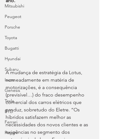
ano.
Mitsubishi
Peugeot
Porsche
Toyota
Bugatti
Hyundai
Subaru
A mudança de estratégia da Lotus, 
nomeadamente em matéria de 
Isuzu
motorizações, é a consequência 
Genesis
(previsível…) do fraco desempenho 
Tesla
comercial dos carros elétricos que 
produz, sobretudo do Eletre. “Os 
BYD
híbridos satisfazem melhor as 
Ferrari
necessidades dos novos clientes e as 
exigências no segmento dos 
Pagani