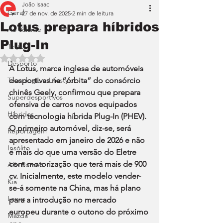
João Isaac
Geral
27 de nov. de 2025
2 min de leitura
Lotus prepara híbridos
Ao Volante
Plug-In
Teste
Avaliado com NaN de 5 estrelas.
Desporto
A Lotus, marca inglesa de automóveis 
Tecnologia e Lifestyle
desportivas na “órbita” do consórcio 
chinês Geely, confirmou que prepara 
Superdesportivos
ofensiva de carros novos equipados 
Híbridos
com tecnologia híbrida Plug-In (PHEV). 
O primeiro automóvel, diz-se, será 
Reportagem
apresentado em janeiro de 2026 e não 
Insólito
é mais do que uma versão do Eletre 
com motorização que terá mais de 900 
Alfa Romeo
cv. Inicialmente, este modelo vender-
Kia
se-á somente na China, mas há plano 
Lexus
para a introdução no mercado 
europeu durante o outono do próximo 
Mazda