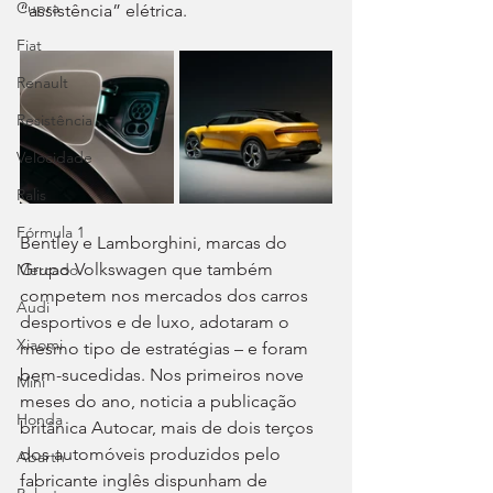
Cupra
“assistência” elétrica.
Fiat
Renault
Resistência
Velocidade
Ralis
Fórmula 1
Bentley e Lamborghini, marcas do 
Grupo Volkswagen que também 
Mercado
competem nos mercados dos carros 
Audi
desportivos e de luxo, adotaram o 
Xiaomi
mesmo tipo de estratégias – e foram 
bem-sucedidas. Nos primeiros nove 
Mini
meses do ano, noticia a publicação 
Honda
britânica Autocar, mais de dois terços 
dos automóveis produzidos pelo 
Abarth
fabricante inglês dispunham de 