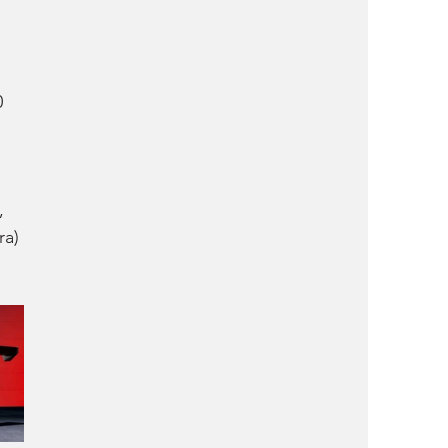
 
, 
a) 