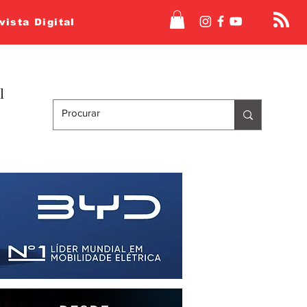
vista Digital
l