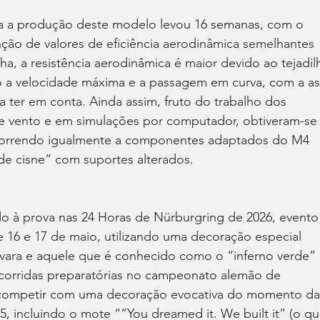
a a produção deste modelo levou 16 semanas, com o 
nção de valores de eficiência aerodinâmica semelhantes 
, a resistência aerodinâmica é maior devido ao tejadil
do a velocidade máxima e a passagem em curva, com a as
 ter em conta. Ainda assim, fruto do trabalho dos 
e vento e em simulações por computador, obtiveram-se
 recorrendo igualmente a componentes adaptados do M4 
e cisne” com suportes alterados.
o à prova nas 24 Horas de Nürburgring de 2026, evento
16 e 17 de maio, utilizando uma decoração especial 
bávara e aquele que é conhecido como o “inferno verde” 
 corridas preparatórias no campeonato alemão de 
á competir com uma decoração evocativa do momento da
25, incluindo o mote ““You dreamed it. We built it” (o qu