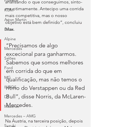
Polestar
analisando o que conseguimos, sinto-
me otimamente. Antecipo uma corrida 
KGM
mais competitiva, mas o nosso 
Aston Martin
objetivo está bem definido”, concluiu 
Max. 
Dicas
Alpine
“Precisamos de algo 
Mercedes
excecional para ganharmos. 
Salões
Sabemos que somos melhores 
Ford
em corrida do que em 
MG
qualificação, mas não temos o 
ritmo do Verstappen ou da Red 
INEOS
Bull”, disse Norris, da McLaren-
DS
Mercedes.
Maserati
Mercedes – AMG
Na Áustria, na terceira posição, depois 
Suzuki