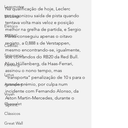
Leapmotor
Na qualificação de hoje, Leclerc 
protagonizou saída de pista quando 
McLaren
tentava volta mais veloz e posição 
Elétrico
melhor na grelha de partida, e Sergio 
XPENG
Pérez conseguiu apenas o oitavo 
registo, a 0,888 s de Verstappen, 
Cadillac
mesmo encontrando-se, igualmente, 
Segurança
aos comandos do RB20 da Red Bull. 
Nico Hüllenberg, da Haas-Ferrari, 
Forthing
assinou o nono tempo, mas 
Lotus
“transporta” penalização de 10 s para o 
grande prémio, por culpa num 
Autosport
incidente com Fernando Alonso, da 
Voyah
Aston Martin-Mercedes, durante o 
Chevrolet
Sprint.
Clássicos
Great Wall