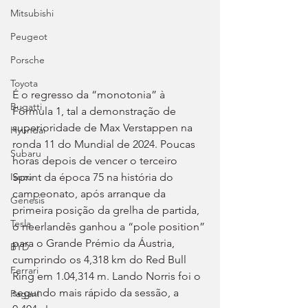
Mitsubishi
Peugeot
Porsche
Toyota
É o regresso da “monotonia” à 
Bugatti
Fórmula 1, tal a demonstração de 
superioridade de Max Verstappen na 
Hyundai
ronda 11 do Mundial de 2024. Poucas 
Subaru
horas depois de vencer o terceiro 
Sprint da época 75 na história do 
Isuzu
campeonato, após arranque da 
Genesis
primeira posição da grelha de partida, 
Tesla
o neerlandês ganhou a “pole position” 
para o Grande Prémio da Áustria, 
BYD
cumprindo os 4,318 km do Red Bull 
Ferrari
Ring em 1.04,314 m. Lando Norris foi o 
segundo mais rápido da sessão, a 
Pagani