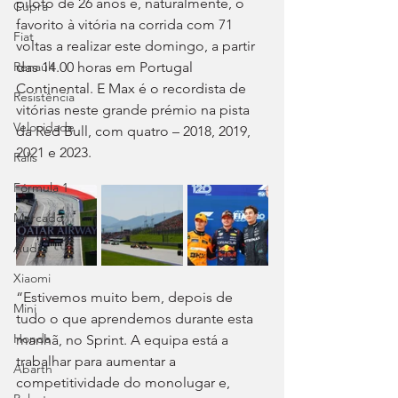
piloto de 26 anos é, naturalmente, o 
Cupra
favorito à vitória na corrida com 71 
Fiat
voltas a realizar este domingo, a partir 
das 14.00 horas em Portugal 
Renault
Continental. E Max é o recordista de 
Resistência
vitórias neste grande prémio na pista 
Velocidade
da Red Bull, com quatro – 2018, 2019, 
2021 e 2023.
Ralis
Fórmula 1
Mercado
Audi
Xiaomi
“Estivemos muito bem, depois de 
Mini
tudo o que aprendemos durante esta 
Honda
manhã, no Sprint. A equipa está a 
trabalhar para aumentar a 
Abarth
competitividade do monolugar e, 