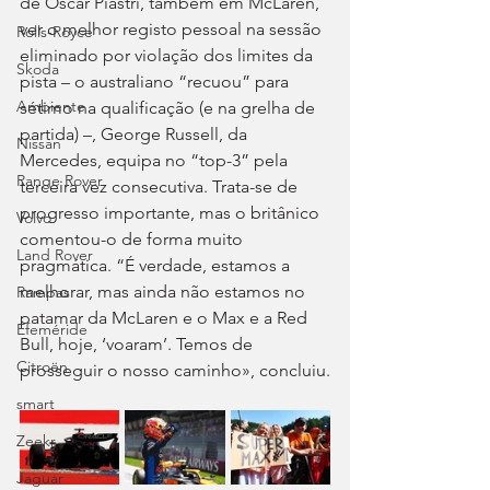
de Oscar Piastri, também em McLaren, 
ver o melhor registo pessoal na sessão 
Rolls-Royce
eliminado por violação dos limites da 
Skoda
pista – o australiano “recuou” para 
Ambiente
sétimo na qualificação (e na grelha de 
partida) –, George Russell, da 
Nissan
Mercedes, equipa no “top-3” pela 
Range Rover
terceira vez consecutiva. Trata-se de 
progresso importante, mas o britânico 
Volvo
comentou-o de forma muito 
Land Rover
pragmática. “É verdade, estamos a 
melhorar, mas ainda não estamos no 
Rampas
patamar da McLaren e o Max e a Red 
Efeméride
Bull, hoje, ‘voaram’. Temos de 
Citroën
prosseguir o nosso caminho», concluiu.
smart
Zeekr
Jaguar