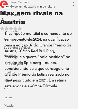
José Caetano
Geral
29 de jun. de 2024
2 min de leitura
Max sem rivais na
Ao Volante
Áustria
Teste
Avaliado com NaN de 5 estrelas.
Desporto
Tricampeão mundial e comandante do 
Tecnologia e Lifestyle
campeonato de 2024, na qualificação 
para a edição 37 do Grande Prémio da 
Superdesportivos
Áustria, 20.ª no Red Bull Ring, 
Híbridos
consegue a quarta “pole position” no 
circuito de Spielberg – quinta, 
Reportagem
considerando-se a que conseguiu no 
Insólito
Grande Prémio da Estíria realizado no 
mesmo circuito em 2021. É a sétima 
Alfa Romeo
esta época e a 40.ª na Fórmula 1.
Kia
Lexus
Mazda