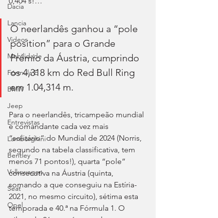
0,404 s!…
Dacia
Lancia
O neerlandês ganhou a “pole 
Videos
position” para o Grande 
Mobilidade
Prémio da Áustria, cumprindo 
os 4,318 km do Red Bull Ring 
Fórmula E
em 1.04,314 m.
BMW
Jeep
Para o neerlandês, tricampeão mundial 
Entrevistas
e comandante cada vez mais 
“solitário” do Mundial de 2024 (Norris, 
Lamborghini
segundo na tabela classificativa, tem 
Bentley
menos 71 pontos!), quarta “pole” 
Volkswagen
consecutiva na Áustria (quinta, 
somando a que conseguiu na Estíria-
Seat
2021, no mesmo circuito), sétima esta 
Opel
temporada e 40.ª na Fórmula 1. O 