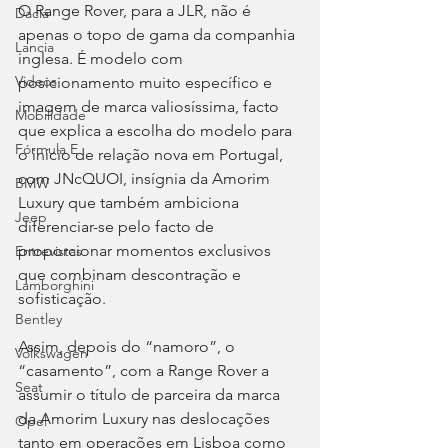
O Range Rover, para a JLR, não é 
Dacia
apenas o topo de gama da companhia 
Lancia
inglesa. É modelo com 
Videos
posicionamento muito específico e 
imagem de marca valiosíssima, facto 
Mobilidade
que explica a escolha do modelo para 
Fórmula E
o início de relação nova em Portugal, 
com JNcQUOI, insígnia da Amorim 
BMW
Luxury que também ambiciona 
Jeep
diferenciar-se pelo facto de 
proporcionar momentos exclusivos 
Entrevistas
que combinam descontração e 
Lamborghini
sofisticação.
Bentley
Assim, depois do “namoro”, o 
Volkswagen
“casamento”, com a Range Rover a 
Seat
assumir o título de parceira da marca 
da Amorim Luxury nas deslocações 
Opel
tanto em operações em Lisboa como 