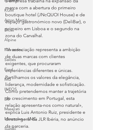
Polestar
a empresa trabalha na expansão da 
marca com a abertura do primeiro 
KGM
boutique hotel (JNcQUOI House) e de 
Aston Martin
espaço gastronómico novo (DeliBar), o 
primeiro em Lisboa e o segundo na 
Dicas
zona do Carvalhal.
Alpine
“A associação representa a ambição 
Mercedes
de duas marcas com clientes 
Salões
exigentes, que procuraram 
Ford
experiências diferentes e únicas. 
Partilhamos os valores da elegância, 
MG
liderança, modernidade e sofisticação. 
INEOS
Como pretendemos manter a trajetória 
de crescimento em Portugal, esta 
DS
relação apresenta-nos como natural», 
Maserati
explica Luis Antonio Ruiz, presidente e 
Mercedes – AMG
diretor-geral da JLR Ibéria, no anúncio 
da parceria.
Suzuki