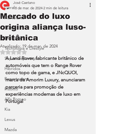
José Caetano
Geral
18 de mar. de 2024
2 min de leitura
Mercado do luxo
Ao Volante
origina aliança luso-
Teste
britânica
Desporto
Atualizado:
19 de mar. de 2024
Tecnologia e Lifestyle
Avaliado com NaN de 5 estrelas.
A Land Rover, fabricante britânico de 
Superdesportivos
automóveis que tem o Range Rover 
Híbridos
como topo de gama, e JNcQUOI, 
Reportagem
marca da Amorim Luxury, anunciaram 
parceria para promoção de 
Insólito
experiências modernas de luxo em 
Alfa Romeo
Portugal
Kia
Lexus
Mazda