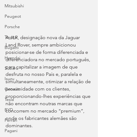
Mitsubishi
Peugeot
Porsche
Toyota
A JLR, designação nova da Jaguar 
Land Rover, sempre ambicionou 
Bugatti
posicionar-se de forma diferenciada e 
Hyundai
diferenciadora no mercado português, 
para capitalizar a imagem de que 
Subaru
desfruta no nosso País e, paralela e 
Isuzu
simultaneamente, otimizar a relação de 
proximidade com os clientes, 
Genesis
proporcionando-lhes experiências que 
Tesla
não encontram noutras marcas que 
BYD
concorrem no mercado “premium”, 
onde os fabricantes alemães são 
Ferrari
dominantes.
Pagani