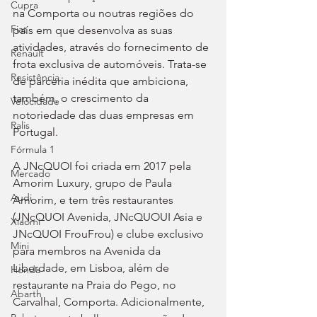
Cupra
na Comporta ou noutras regiões do 
Fiat
país em que desenvolva as suas 
atividades, através do fornecimento de 
Renault
frota exclusiva de automóveis. Trata-se 
Resistência
de parceria inédita que ambiciona, 
também, o crescimento da 
Velocidade
notoriedade das duas empresas em 
Ralis
Portugal.
Fórmula 1
A JNcQUOI foi criada em 2017 pela 
Mercado
Amorim Luxury, grupo de Paula 
Audi
Amorim, e tem três restaurantes 
(JNcQUOI Avenida, JNcQUOUI Asia e 
Xiaomi
JNcQUOI FrouFrou) e clube exclusivo 
Mini
para membros na Avenida da 
Liberdade, em Lisboa, além de 
Honda
restaurante na Praia do Pego, no 
Abarth
Carvalhal, Comporta. Adicionalmente, 