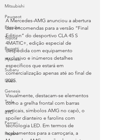
Mitsubishi
Peugeot
A Mercedes-AMG anunciou a abertura 
Porsche
das encomendas para a versão “Final 
Edition” do desportivo CLA 45 S 
Toyota
4MATIC+, edição especial de 
Bugatti
despedida com equipamento 
exclusivo e inúmeros detalhes 
Hyundai
específicos que estará em 
Subaru
comercialização apenas até ao final de 
2025.
Isuzu
Genesis
Visualmente, destacam-se elementos 
Tesla
como a grelha frontal com barras 
verticais, símbolos AMG no capô, o 
BYD
spoiler dianteiro e farolins com 
Ferrari
tecnologia LED. Em termos de 
acabamentos para a carroçaria, a 
Pagani