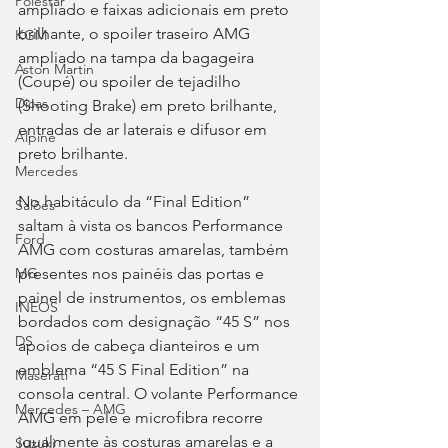
Polestar
ampliado e faixas adicionais em preto 
brilhante, o spoiler traseiro AMG 
KGM
ampliado na tampa da bagageira 
Aston Martin
(Coupé) ou spoiler de tejadilho 
Dicas
(Shooting Brake) em preto brilhante, 
entradas de ar laterais e difusor em 
Alpine
preto brilhante.
Mercedes
No habitáculo da “Final Edition” 
Salões
saltam à vista os bancos Performance 
Ford
AMG com costuras amarelas, também 
presentes nos painéis das portas e 
MG
painel de instrumentos, os emblemas 
INEOS
bordados com designação “45 S” nos 
DS
apoios de cabeça dianteiros e um 
emblema “45 S Final Edition” na 
Maserati
consola central. O volante Performance 
Mercedes – AMG
AMG em pele e microfibra recorre 
igualmente às costuras amarelas e a 
Suzuki