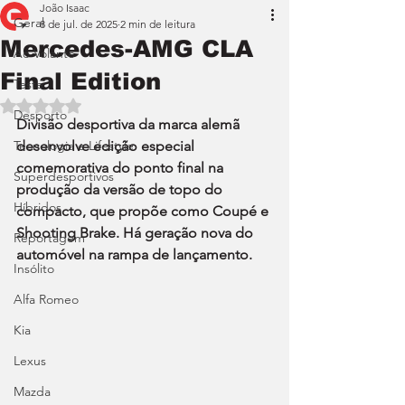
João Isaac
Geral
8 de jul. de 2025
2 min de leitura
Mercedes-AMG CLA
Ao Volante
Final Edition
Teste
Avaliado com NaN de 5 estrelas.
Desporto
Divisão desportiva da marca alemã 
Tecnologia e Lifestyle
desenvolve edição especial 
comemorativa do ponto final na 
Superdesportivos
produção da versão de topo do 
Híbridos
compacto, que propõe como Coupé e 
Shooting Brake. Há geração nova do 
Reportagem
automóvel na rampa de lançamento.
Insólito
Alfa Romeo
Kia
Lexus
Mazda