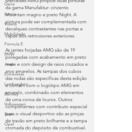
Mercedes-AMG propõe duas pinturas 
Dacia
da gama Manufaktur: cinzento 
Lancia
Mountain magno e preto Night. A 
pintura pode ser complementada com 
Videos
decalques contrastantes nas portas e 
Mobilidade
capas dos retrovisores exteriores.
Fórmula E
As jantes forjadas AMG são de 19 
BMW
polegadas com acabamento em preto 
mate e com design de raios cruzados e 
Jeep
aros amarelos. As tampas dos cubos 
Entrevistas
das rodas são específicas desta edição 
Lamborghini
e contam com o logótipo AMG em 
amarelo, combinado com elementos 
Bentley
de uma coroa de louros. Outros 
Volkswagen
componentes com contributo especial 
para o visual desportivo são as pinças 
Seat
de travão em preto brilhante e a tampa 
Opel
cromada do depósito de combustível. 