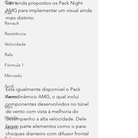
Cupra
São ainda propostos os Pack Night 
AMG para implementar um visual ainda 
Fiat
mais distinto.
Renault
Resistência
Velocidade
Ralis
Fórmula 1
Mercado
Audi
Está igualmente disponível o Pack 
Aerodinâmico AMG, o qual inclui 
Xiaomi
componentes desenvolvidos no túnel 
Mini
de vento com vista à melhoria do 
Honda
desempenho a alta velocidade. Dele 
fazem parte elementos como o para-
Abarth
choques dianteiro com difusor frontal 