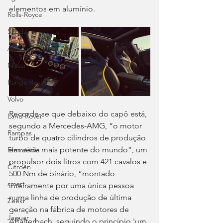
elementos em alumínio.
Rolls-Royce
Skoda
Ambiente
Nissan
Range Rover
Volvo
Recorde-se que debaixo do capô está, 
Land Rover
segundo a Mercedes-AMG, “o motor 
Rampas
turbo de quatro cilindros de produção 
em série mais potente do mundo”, um 
Efeméride
propulsor dois litros com 421 cavalos e 
Citroën
500 Nm de binário, “montado 
smart
inteiramente por uma única pessoa 
numa linha de produção de última 
Zeekr
geração na fábrica de motores de 
Jaguar
Affalterbach, seguindo o princípio 'um 