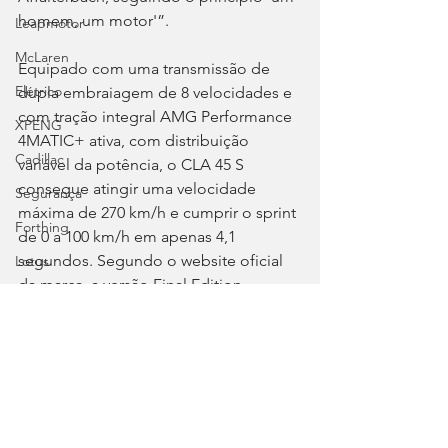
homem, um motor'”.
Leapmotor
McLaren
Equipado com uma transmissão de 
Elétrico
dupla embraiagem de 8 velocidades e 
com tração integral AMG Performance 
XPENG
4MATIC+ ativa, com distribuição 
Cadillac
variável da potência, o CLA 45 S 
consegue atingir uma velocidade 
Segurança
máxima de 270 km/h e cumprir o sprint 
Forthing
de 0 a 100 km/h em apenas 4,1 
segundos. Segundo o website oficial 
Lotus
da marca, a versão Final Edition 
Autosport
representa um investimento adicional 
Voyah
de 6.250 euros.
Tags:
Chevrolet
Mercedes-AMG
Final Edition
CLA 45 S
Clássicos
Mercado
Mercedes – AMG
Great Wall