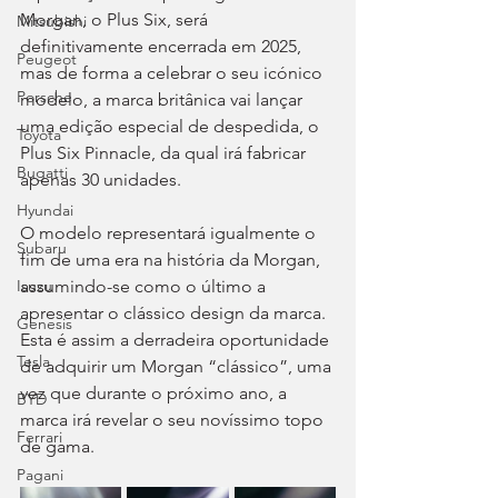
Morgan, o Plus Six, será 
Mitsubishi
definitivamente encerrada em 2025, 
Peugeot
mas de forma a celebrar o seu icónico 
Porsche
modelo, a marca britânica vai lançar 
uma edição especial de despedida, o 
Toyota
Plus Six Pinnacle, da qual irá fabricar 
Bugatti
apenas 30 unidades.
Hyundai
O modelo representará igualmente o 
Subaru
fim de uma era na história da Morgan, 
assumindo-se como o último a 
Isuzu
apresentar o clássico design da marca. 
Genesis
Esta é assim a derradeira oportunidade 
Tesla
de adquirir um Morgan “clássico”, uma 
vez que durante o próximo ano, a 
BYD
marca irá revelar o seu novíssimo topo 
Ferrari
de gama.
Pagani