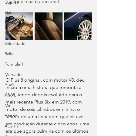
qualquer custo adicional.
Cupra
Fiat
Renault
Resistência
Velocidade
Ralis
Fórmula 1
Mercado
O Plus 8 original, com motor V8, deu 
Audi
início a uma história que remonta a 
1968, tendo depois evoluído para o 
Xiaomi
mais recente Plus Six em 2019, com 
Mini
motor de seis cilindros em linha, o 
Honda
último de uma linhagem que esteve 
em produção durante cinco anos, uma 
Abarth
era que agora culmina com os últimos 