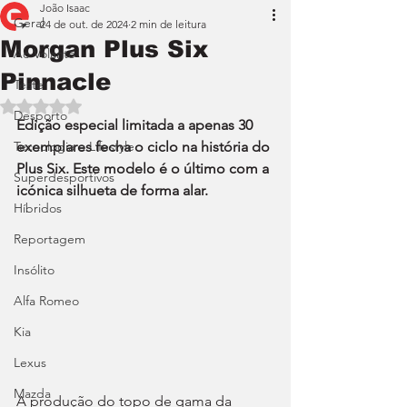
João Isaac
Geral
24 de out. de 2024
2 min de leitura
Morgan Plus Six
Ao Volante
Pinnacle
Teste
Avaliado com NaN de 5 estrelas.
Desporto
Edição especial limitada a apenas 30 
Tecnologia e Lifestyle
exemplares fecha o ciclo na história do 
Plus Six. Este modelo é o último com a 
Superdesportivos
icónica silhueta de forma alar.
Híbridos
Reportagem
Insólito
Alfa Romeo
Kia
Lexus
Mazda
A produção do topo de gama da 