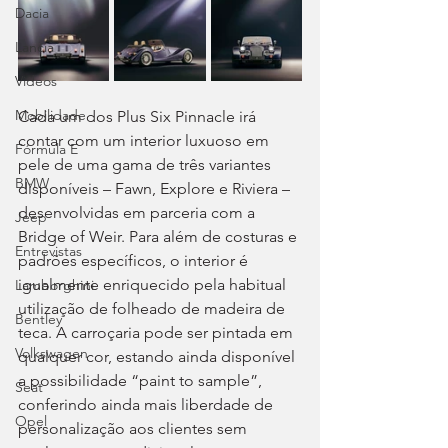
Dacia
Lancia
Videos
Mobilidade
Cada um dos Plus Six Pinnacle irá 
contar com um interior luxuoso em 
Fórmula E
pele de uma gama de três variantes 
BMW
disponíveis – Fawn, Explore e Riviera – 
desenvolvidas em parceria com a 
Jeep
Bridge of Weir. Para além de costuras e 
Entrevistas
padrões específicos, o interior é 
igualmente enriquecido pela habitual 
Lamborghini
utilização de folheado de madeira de 
Bentley
teca. A carroçaria pode ser pintada em 
Volkswagen
qualquer cor, estando ainda disponível 
a possibilidade “paint to sample”, 
Seat
conferindo ainda mais liberdade de 
Opel
personalização aos clientes sem 