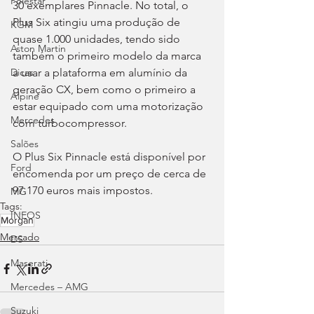
Polestar
30 exemplares Pinnacle. No total, o 
Plus Six atingiu uma produção de 
KGM
quase 1.000 unidades, tendo sido 
Aston Martin
também o primeiro modelo da marca 
a usar a plataforma em alumínio da 
Dicas
geração CX, bem como o primeiro a 
Alpine
estar equipado com uma motorização 
Mercedes
com turbocompressor.
Salões
O Plus Six Pinnacle está disponível por 
Ford
encomenda por um preço de cerca de 
97.170 euros mais impostos.
MG
Tags:
INEOS
Morgan
Mercado
DS
Maserati
Mercedes – AMG
Suzuki