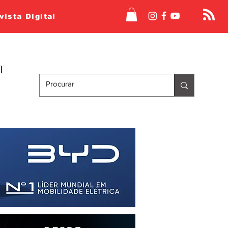
vista Digital
l