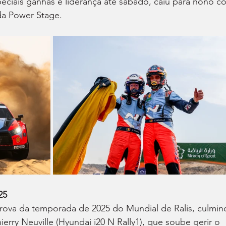
peciais ganhas e liderança até sábado, caiu para nono c
 da Power Stage.
25
 prova da temporada de 2025 do Mundial de Ralis, culmin
erry Neuville (Hyundai i20 N Rally1), que soube gerir o 