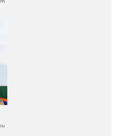
om 
ou 