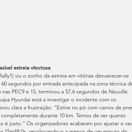
ível estreia vitoriosa
lly1) viu o sonho da estreia em vitórias desvanecer-se 
 60 segundos por entrada antecipada na zona técnica d
ou nas PEC9 e 15, terminou a 57,6 segundos de Neuville 
uipa Hyundai está a investigar o incidente com os 
ou clara a frustração: “Estive no pó com carros de pne
ar completamente durante 10 km. Temos de ver quanto 
 é justo.” Os organizadores acabaram por ajustar o se
a 15m48,0s, recolocando-o a menos de um minuto do 