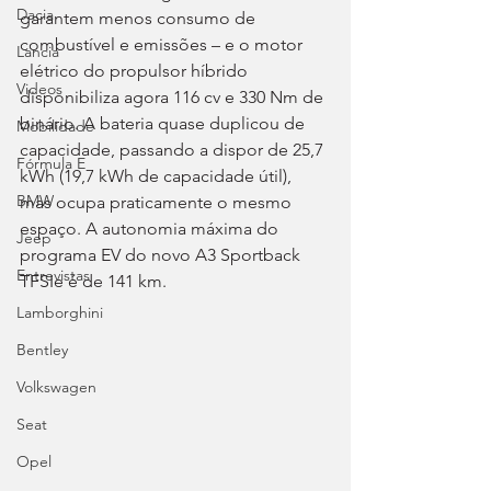
Dacia
garantem menos consumo de 
combustível e emissões – e o motor 
Lancia
elétrico do propulsor híbrido 
Videos
disponibiliza agora 116 cv e 330 Nm de 
binário. A bateria quase duplicou de 
Mobilidade
capacidade, passando a dispor de 25,7 
Fórmula E
kWh (19,7 kWh de capacidade útil), 
BMW
mas ocupa praticamente o mesmo 
espaço. A autonomia máxima do 
Jeep
programa EV do novo A3 Sportback 
Entrevistas
TFSIe é de 141 km.
Lamborghini
Bentley
Volkswagen
Seat
Opel