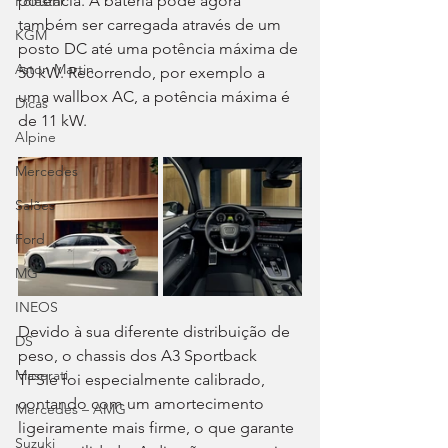
potência. A bateria pode agora 
Polestar
também ser carregada através de um 
KGM
posto DC até uma potência máxima de 
Aston Martin
50 kW. Recorrendo, por exemplo a 
uma wallbox AC, a potência máxima é 
Dicas
de 11 kW.
Alpine
Mercedes
Salões
Ford
MG
INEOS
Devido à sua diferente distribuição de 
DS
peso, o chassis dos A3 Sportback 
Maserati
TFSIe foi especialmente calibrado, 
contando com um amortecimento 
Mercedes – AMG
ligeiramente mais firme, o que garante 
Suzuki