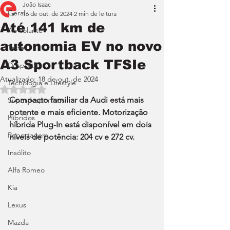
João Isaac
Geral
16 de out. de 2024
2 min de leitura
Até 141 km de
Ao Volante
autonomia EV no novo
Teste
A3 Sportback TFSIe
Desporto
Atualizado:
18 de out. de 2024
Tecnologia e Lifestyle
Avaliado com NaN de 5 estrelas.
Compacto familiar da Audi está mais 
Superdesportivos
potente e mais eficiente. Motorização 
Híbridos
híbrida Plug-In está disponível em dois 
Reportagem
níveis de potência: 204 cv e 272 cv.
Insólito
Alfa Romeo
Kia
Lexus
Mazda