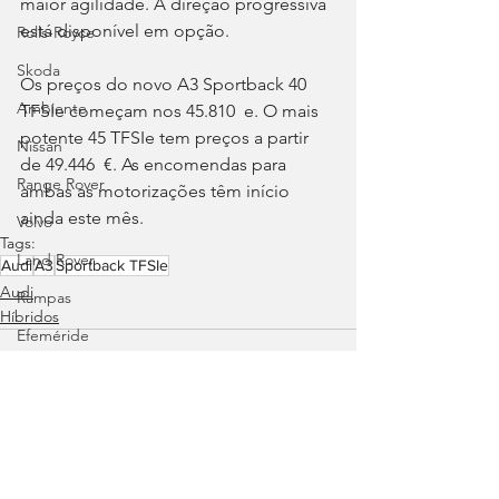
maior agilidade. A direção progressiva 
está disponível em opção.
Rolls-Royce
Skoda
Os preços do novo A3 Sportback 40 
Ambiente
TFSIe começam nos 45.810  e. O mais 
potente 45 TFSIe tem preços a partir 
Nissan
de 49.446  €. As encomendas para 
Range Rover
ambas as motorizações têm início 
ainda este mês.
Volvo
Tags:
Land Rover
Audi
A3
Sportback TFSIe
Audi
Rampas
Híbridos
Efeméride
Citroën
smart
Zeekr
Jaguar
Ver tudo
Posts recentes