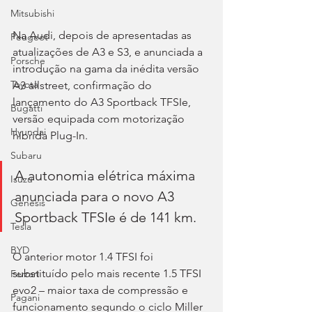
Mitsubishi
Na Audi, depois de apresentadas as 
Peugeot
atualizações de A3 e S3, e anunciada a 
Porsche
introdução na gama da inédita versão 
Toyota
A3 allstreet, confirmação do 
lançamento do A3 Sportback TFSIe, 
Bugatti
versão equipada com motorização 
Hyundai
híbrida Plug-In.
Subaru
A autonomia elétrica máxima 
Isuzu
anunciada para o novo A3 
Genesis
Sportback TFSIe é de 141 km.
Tesla
BYD
O anterior motor 1.4 TFSI foi 
substituído pelo mais recente 1.5 TFSI 
Ferrari
evo2 – maior taxa de compressão e 
Pagani
funcionamento segundo o ciclo Miller 