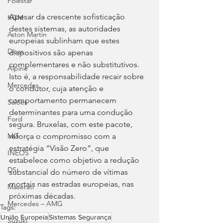
Polestar
Apesar da crescente sofisticação 
KGM
destes sistemas, as autoridades 
Aston Martin
europeias sublinham que estes 
Dicas
dispositivos são apenas 
complementares e não substitutivos. 
Alpine
Isto é, a responsabilidade recair sobre 
Mercedes
o condutor, cuja atenção e 
comportamento permanecem 
Salões
determinantes para uma condução 
Ford
segura. Bruxelas, com este pacote, 
reforça o compromisso com a 
MG
estratégia “Visão Zero”, que 
INEOS
estabelece como objetivo a redução 
DS
substancial do número de vítimas 
mortais nas estradas europeias, nas 
Maserati
próximas décadas.
Mercedes – AMG
Tags:
União Europeia
Sistemas Segurança
Suzuki