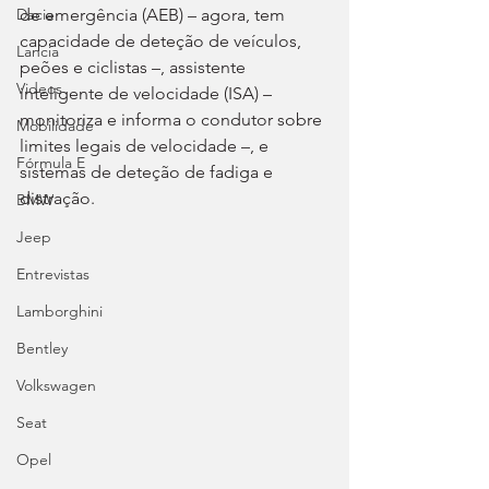
de emergência (AEB) – agora, tem 
Dacia
capacidade de deteção de veículos, 
Lancia
peões e ciclistas –, assistente 
Videos
inteligente de velocidade (ISA) – 
monitoriza e informa o condutor sobre 
Mobilidade
limites legais de velocidade –, e 
Fórmula E
sistemas de deteção de fadiga e 
distração.
BMW
Jeep
Entrevistas
Lamborghini
Bentley
Volkswagen
Seat
Opel