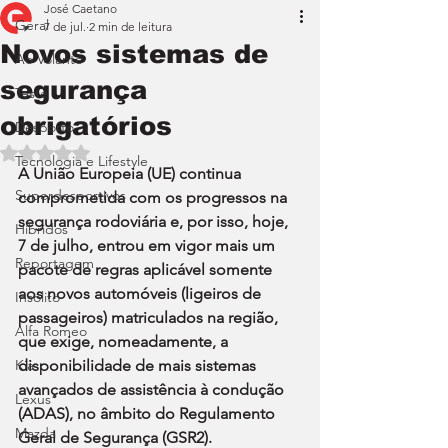
José Caetano
Geral
7 de jul.
2 min de leitura
Novos sistemas de
Ao Volante
segurança
Teste
obrigatórios
Desporto
Avaliado com NaN de 5 estrelas.
Tecnologia e Lifestyle
A União Europeia (UE) continua 
Superdesportivos
comprometida com os progressos na 
segurança rodoviária e, por isso, hoje, 
Híbridos
7 de julho, entrou em vigor mais um 
Reportagem
pacote de regras aplicável somente 
aos novos automóveis (ligeiros de 
Insólito
passageiros) matriculados na região, 
Alfa Romeo
que exige, nomeadamente, a 
Kia
disponibilidade de mais sistemas 
avançados de assistência à condução 
Lexus
(ADAS), no âmbito do Regulamento 
Mazda
Geral de Segurança (GSR2).