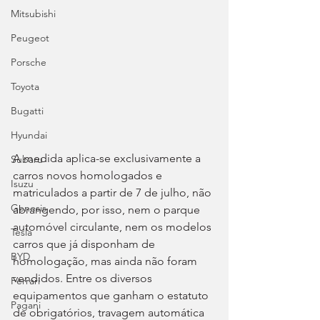
Mitsubishi
Peugeot
Porsche
Toyota
Bugatti
Hyundai
A medida aplica-se exclusivamente a 
Subaru
carros novos homologados e 
Isuzu
matriculados a partir de 7 de julho, não 
Genesis
abrangendo, por isso, nem o parque 
automóvel circulante, nem os modelos 
Tesla
carros que já disponham de 
BYD
homologação, mas ainda não foram 
vendidos. Entre os diversos 
Ferrari
equipamentos que ganham o estatuto 
Pagani
de obrigatórios, travagem automática 