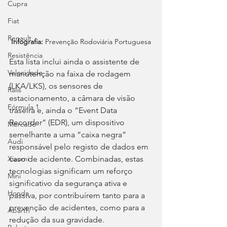
Cupra
Fiat
Renault
Infografia: 
Prevenção Rodoviária Portuguesa
Resistência
Esta lista inclui ainda o assistente de 
Velocidade
manutenção na faixa de rodagem 
(LKA/LKS), os sensores de 
Ralis
estacionamento, a câmara de visão 
Fórmula 1
traseira e, ainda o “Event Data 
Recorder” (EDR), um dispositivo 
Mercado
semelhante a uma “caixa negra” 
Audi
responsável pelo registo de dados em 
caso de acidente. Combinadas, estas 
Xiaomi
tecnologias significam um reforço 
Mini
significativo da segurança ativa e 
Honda
passiva, por contribuírem tanto para a 
prevenção de acidentes, como para a 
Abarth
redução da sua gravidade.