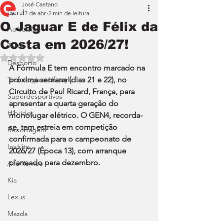
José Caetano
Geral
17 de abr.
2 min de leitura
O Jaguar E de Félix da
Ao Volante
Costa em 2026/27!
Teste
Avaliado com NaN de 5 estrelas.
Desporto
A Fórmula E tem encontro marcado na 
Tecnologia e Lifestyle
próxima semana (dias 21 e 22), no 
Circuito de Paul Ricard, França, para 
Superdesportivos
apresentar a quarta geração do 
Híbridos
monolugar elétrico. O GEN4, recorda-
se, tem estreia em competição 
Reportagem
confirmada para o campeonato de 
Insólito
2026/27 (Época 13), com arranque 
planeado para dezembro.
Alfa Romeo
Kia
Lexus
Mazda