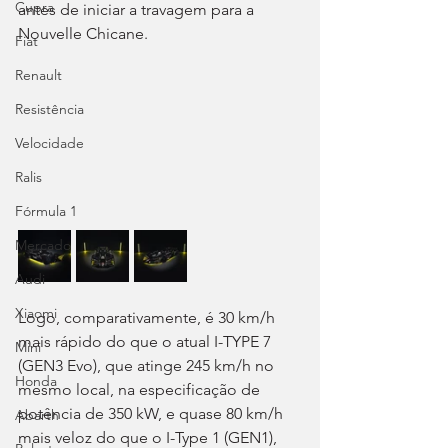
Cupra
antes de iniciar a travagem para a 
Nouvelle Chicane.
Fiat
Renault
Resistência
Velocidade
Ralis
Fórmula 1
Mercado
Audi
Xiaomi
Logo, comparativamente, é 30 km/h 
mais rápido do que o atual I-TYPE 7 
Mini
(GEN3 Evo), que atinge 245 km/h no 
Honda
mesmo local, na especificação de 
potência de 350 kW, e quase 80 km/h 
Abarth
mais veloz do que o I-Type 1 (GEN1), 