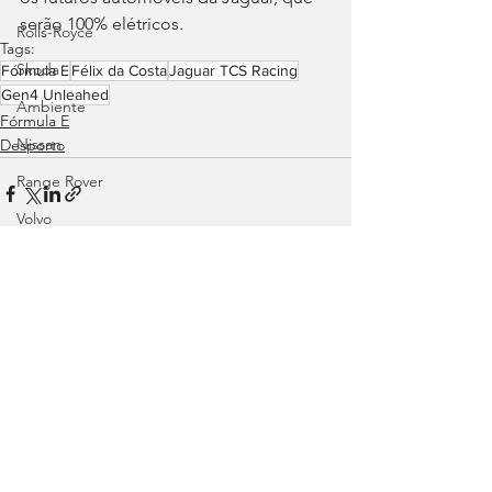
serão 100% elétricos.
Rolls-Royce
Tags:
Skoda
Fórmula E
Félix da Costa
Jaguar TCS Racing
Gen4 Unleahed
Ambiente
Fórmula E
Nissan
Desporto
Range Rover
Volvo
Land Rover
Rampas
Ver tudo
Posts recentes
Efeméride
Citroën
smart
Zeekr
Jaguar