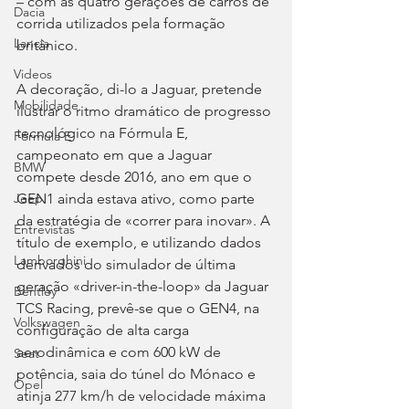
– com as quatro gerações de carros de 
Dacia
corrida utilizados pela formação 
Lancia
britânico.
Videos
A decoração, di-lo a Jaguar, pretende 
Mobilidade
ilustrar o ritmo dramático de progresso 
tecnológico na Fórmula E, 
Fórmula E
campeonato em que a Jaguar 
BMW
compete desde 2016, ano em que o 
GEN1 ainda estava ativo, como parte 
Jeep
da estratégia de «correr para inovar». A 
Entrevistas
título de exemplo, e utilizando dados 
Lamborghini
derivados do simulador de última 
geração «driver-in-the-loop» da Jaguar 
Bentley
TCS Racing, prevê-se que o GEN4, na 
Volkswagen
configuração de alta carga 
aerodinâmica e com 600 kW de 
Seat
potência, saia do túnel do Mónaco e 
Opel
atinja 277 km/h de velocidade máxima 