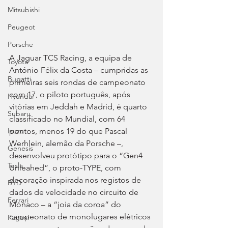
Mitsubishi
Peugeot
Porsche
A Jaguar TCS Racing, a equipa de 
Toyota
António Félix da Costa – cumpridas as 
Bugatti
primeiras seis rondas de campeonato 
com 17, o piloto português, após 
Hyundai
vitórias em Jeddah e Madrid, é quarto 
Subaru
classificado no Mundial, com 64 
pontos, menos 19 do que Pascal 
Isuzu
Werhlein, alemão da Porsche –, 
Genesis
desenvolveu protótipo para o “Gen4 
Tesla
Unleahed”, o proto-TYPE, com 
decoração inspirada nos registos de 
BYD
dados de velocidade no circuito de 
Ferrari
Mónaco – a “joia da coroa” do 
campeonato de monolugares elétricos 
Pagani