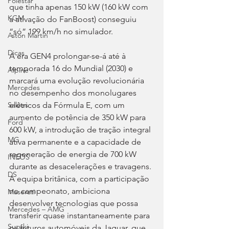
Polestar
que tinha apenas 150 kW (160 kW com 
KGM
a ativação do FanBoost) conseguiu 
“só” 199 km/h no simulador.
Aston Martin
Dicas
A era GEN4 prolongar-se-á até à 
temporada 16 do Mundial (2030) e 
Alpine
marcará uma evolução revolucionária 
Mercedes
no desempenho dos monolugares 
elétricos da Fórmula E, com um 
Salões
aumento de potência de 350 kW para 
Ford
600 kW, a introdução de tração integral 
MG
ativa permanente e a capacidade de 
regeneração de energia de 700 kW 
INEOS
durante as desacelerações e travagens. 
DS
A equipa britânica, com a participação 
no campeonato, ambiciona 
Maserati
desenvolver tecnologias que possa 
Mercedes – AMG
transferir quase instantaneamente para 
Suzuki
os futuros automóveis da Jaguar, que 