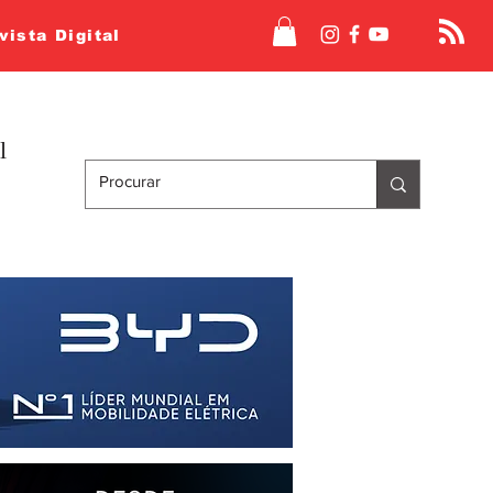
vista Digital
l