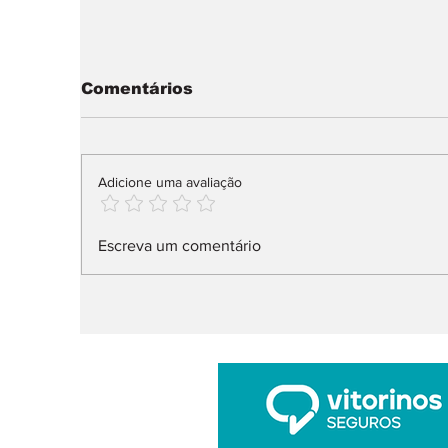
Comentários
Adicione uma avaliação
Audi Q9 SUV direto ao
X
Escreva um comentário
topo da gama
n
l
ar