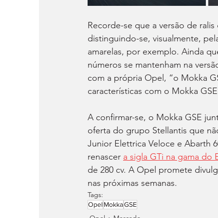
Recorde-se que a versão de ralis
distinguindo-se, visualmente, pel
amarelas, por exemplo. Ainda que
números se mantenham na versão 
com a própria Opel, “o Mokka G
características com o Mokka GSE 
A confirmar-se, o Mokka GSE junt
oferta do grupo Stellantis que nã
Junior Elettrica Veloce e Abarth
renascer 
a sigla GTi na gama do 
de 280 cv. A Opel promete divul
nas próximas semanas.
Tags:
Opel
Mokka
GSE
Opel
Mercado