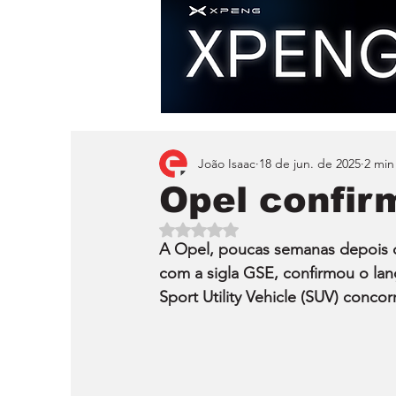
João Isaac
18 de jun. de 2025
2 min
Opel confi
Avaliado com NaN de 5 estrelas.
A Opel, poucas semanas depois d
com a sigla GSE, confirmou o la
Sport Utility Vehicle (SUV) conco