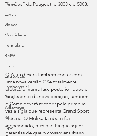
“irmãos” da Peugeot, e-3008 e e-5008.
Dacia
Lancia
Videos
Mobilidade
Fórmula E
BMW
Jeep
O Astra deverá também contar com 
Entrevistas
uma nova versão GSe totalmente 
Lamborghini
elétrica e, numa fase posterior, após o 
lançamento da nova geração, também 
Bentley
o Corsa deverá receber pela primeira 
Volkswagen
vez a sigla que representa Grand Sport 
Seat
Electric. O Mokka também foi 
mencionado, mas não há quaisquer 
Opel
garantias de que o crossover urbano 