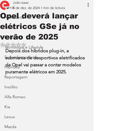
João Isaac
Geral
5 de dez. de 2024
1 min de leitura
Opel deverá lançar
Ao Volante
elétricos GSe já no
Teste
verão de 2025
Desporto
Avaliado com NaN de 5 estrelas.
Tecnologia e Lifestyle
Depois dos híbridos plug-in, a 
Superdesportivos
submarca de desportivos eletrificados 
da Opel vai passar a contar modelos 
Híbridos
puramente elétricos em 2025.
Reportagem
Insólito
Alfa Romeo
Kia
Lexus
Mazda