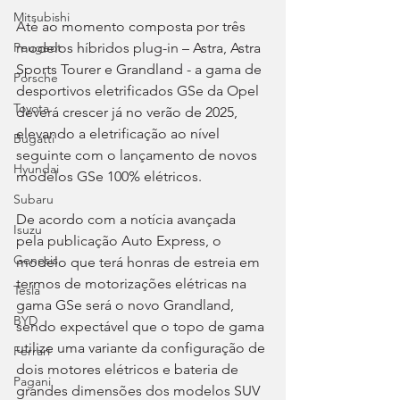
Mitsubishi
Até ao momento composta por três 
modelos híbridos plug-in – Astra, Astra 
Peugeot
Sports Tourer e Grandland - a gama de 
Porsche
desportivos eletrificados GSe da Opel 
Toyota
deverá crescer já no verão de 2025, 
elevando a eletrificação ao nível 
Bugatti
seguinte com o lançamento de novos 
Hyundai
modelos GSe 100% elétricos.
Subaru
De acordo com a notícia avançada 
Isuzu
pela publicação Auto Express, o 
Genesis
modelo que terá honras de estreia em 
termos de motorizações elétricas na 
Tesla
gama GSe será o novo Grandland, 
BYD
sendo expectável que o topo de gama 
utilize uma variante da configuração de 
Ferrari
dois motores elétricos e bateria de 
Pagani
grandes dimensões dos modelos SUV 