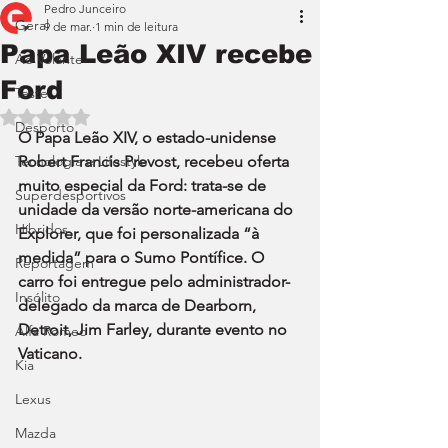
Pedro Junceiro
Geral
9 de mar.
1 min de leitura
Papa Leão XIV recebe
Ao Volante
Ford
Teste
Avaliado com NaN de 5 estrelas.
Desporto
O Papa Leão XIV, o estado-unidense 
Tecnologia e Lifestyle
Robert Francis Prevost, recebeu oferta 
muito especial da Ford: trata-se de 
Superdesportivos
unidade da versão norte-americana do 
Híbridos
Explorer, que foi personalizada “à 
medida” para o Sumo Pontífice. O 
Reportagem
carro foi entregue pelo administrador-
Insólito
delegado da marca de Dearborn, 
Detroit, Jim Farley, durante evento no 
Alfa Romeo
Vaticano.
Kia
Lexus
Mazda