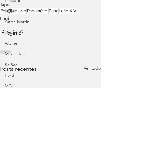
Polestar
Tags:
Ford
Explorer
Papamóvel
Papa
Leão XIV
KGM
Ford
Aston Martin
Dicas
Alpine
Mercedes
Salões
Ver tudo
Posts recentes
Ford
MG
INEOS
DS
Maserati
Mercedes – AMG
Suzuki