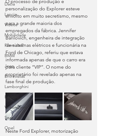
O processo de produção e 
Dacia
personalização do Explorer esteve 
Lancia
envolto em muito secretismo, mesmo 
para a grande maioria dos 
Videos
empregados da fábrica. Jennifer 
Mobilidade
Barilovich, engenheira de integração 
de sistemas elétricos e funcionária na 
Fórmula E
Ford de Chicago, referiu que estava 
BMW
informada apenas de que o carro era 
Jeep
para cliente “VIP”. O nome do 
proprietário foi revelado apenas na 
Entrevistas
fase final de produção.
Lamborghini
Bentley
Volkswagen
Seat
Opel
Neste Ford Explorer, motorização 