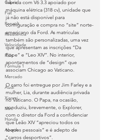
híbrida com V6 3.3 apoiado por 
Cupra
máquina elétrica (318 cv), unidade que 
Fiat
já não está disponível para 
Renault
configuração e compra no “site” norte-
americano da Ford. As matrículas 
Resistência
também são personalizadas, uma vez 
Velocidade
que apresentam as inscrições “Da 
Pope” e “Leo XIV”. No interior, 
Ralis
apontamentos de “design” que 
Fórmula 1
associam Chicago ao Vaticano.
Mercado
O carro foi entregue por Jim Farley e a 
Audi
mulher, Lia, durante audiência privada 
Xiaomi
no Vaticano. O Papa, na ocasião, 
conduziu, brevemente, o Explorer, 
Mini
com o diretor da Ford a confidenciar 
Honda
que Leão XIV “apreciou todos os 
toques pessoais” e é adepto de 
Abarth
“carros desportivos”.