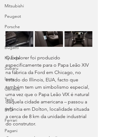
Mitsubishi
Peugeot
Porsche
Toyota
Bugatti
O Explorer foi produzido 
Hyundai
especificamente para o Papa Leão XIV 
Subaru
na fábrica da Ford em Chicago, no 
Isuzu
estado do Illinois, EUA, facto que 
também tem um simbolismo especial, 
Genesis
uma vez que o Papa Leão VIX é natural 
Tesla
daquela cidade americana – passou a 
infância em Dolton, localidade situada 
BYD
a cerca de 8 km da unidade industrial 
Ferrari
do construtor.
Pagani