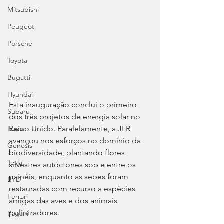
Mitsubishi
Peugeot
Porsche
Toyota
Bugatti
Hyundai
Esta inauguração conclui o primeiro 
Subaru
dos três projetos de energia solar no 
Reino Unido. Paralelamente, a JLR 
Isuzu
avançou nos esforços no domínio da 
Genesis
biodiversidade, plantando flores 
Tesla
silvestres autóctones sob e entre os 
painéis, enquanto as sebes foram 
BYD
restauradas com recurso a espécies 
Ferrari
amigas das aves e dos animais 
polinizadores.
Pagani