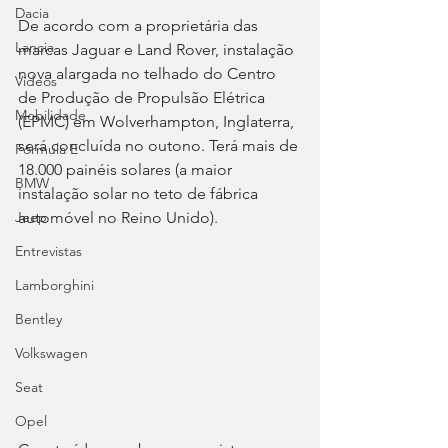
Dacia
De acordo com a proprietária das 
Lancia
marcas Jaguar e Land Rover, instalação 
nova alargada no telhado do Centro 
Videos
de Produção de Propulsão Elétrica 
Mobilidade
(EPMC) em Wolverhampton, Inglaterra, 
será concluída no outono. Terá mais de 
Fórmula E
18.000 painéis solares (a maior 
BMW
instalação solar no teto de fábrica 
automóvel no Reino Unido).
Jeep
Entrevistas
Lamborghini
Bentley
Volkswagen
Seat
Opel