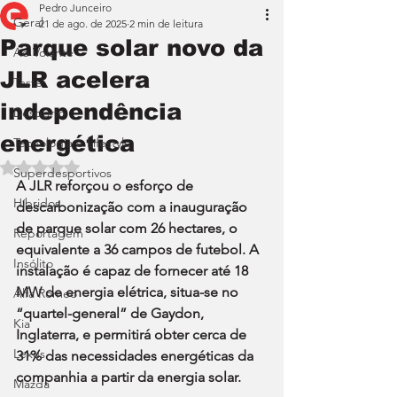
Pedro Junceiro
Geral
21 de ago. de 2025
2 min de leitura
Parque solar novo da
Ao Volante
JLR acelera
Teste
independência
Desporto
energética
Tecnologia e Lifestyle
Avaliado com NaN de 5 estrelas.
Superdesportivos
A JLR reforçou o esforço de 
Híbridos
descarbonização com a inauguração 
de parque solar com 26 hectares, o 
Reportagem
equivalente a 36 campos de futebol. A 
Insólito
instalação é capaz de fornecer até 18 
MW de energia elétrica, situa-se no 
Alfa Romeo
“quartel-general” de Gaydon, 
Kia
Inglaterra, e permitirá obter cerca de 
Lexus
31% das necessidades energéticas da 
companhia a partir da energia solar.
Mazda