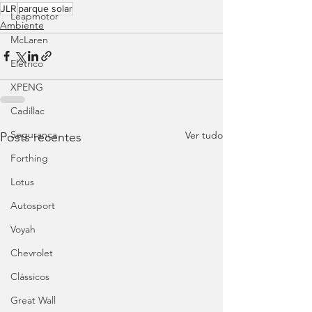
JLR
parque solar
Leapmotor
Ambiente
McLaren
Elétrico
XPENG
Cadillac
Segurança
Ver tudo
Posts recentes
Forthing
Lotus
Autosport
Voyah
Chevrolet
Clássicos
Great Wall