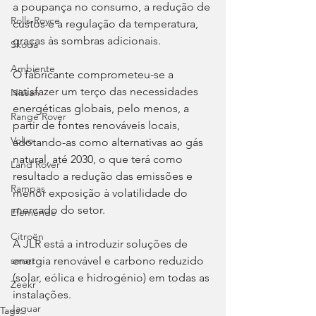
a poupança no consumo, a redução de 
Rolls-Royce
custos e a regulação da temperatura, 
graças às sombras adicionais.
Skoda
Ambiente
O fabricante comprometeu-se a 
satisfazer um terço das necessidades 
Nissan
energéticas globais, pelo menos, a 
Range Rover
partir de fontes renováveis locais, 
Volvo
adotando-as como alternativas ao gás 
natural, até 2030, o que terá como 
Land Rover
resultado a redução das emissões e 
Rampas
menor exposição à volatilidade do 
mercado do setor.
Efeméride
Citroën
A JLR está a introduzir soluções de 
energia renovável e carbono reduzido 
smart
(solar, eólica e hidrogénio) em todas as 
Zeekr
instalações.
Jaguar
Tags: