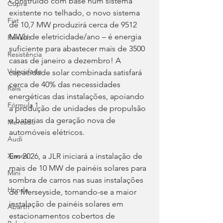
Construído com base num sistema 
Cupra
existente no telhado, o novo sistema 
Fiat
de 10,7 MW produzirá cerca de 9512 
MWh de eletricidade/ano – é energia 
Renault
suficiente para abastecer mais de 3500 
Resistência
casas de janeiro a dezembro! A 
Velocidade
capacidade solar combinada satisfará 
cerca de 40% das necessidades 
Ralis
energéticas das instalações, apoiando 
Fórmula 1
a produção de unidades de propulsão 
e baterias da geração nova de 
Mercado
automóveis elétricos.
Audi
Em 2026, a JLR iniciará a instalação de 
Xiaomi
mais de 10 MW de painéis solares para 
Mini
sombra de carros nas suas instalações 
Honda
de Merseyside, tornando-se a maior 
instalação de painéis solares em 
Abarth
estacionamentos cobertos de 