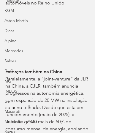
Polestar
automóveis no Reino Unido.
KGM
Aston Martin
Dicas
Alpine
Mercedes
Salões
Ford
Esforços também na China
Paralelamente, a “joint-venture” da JLR 
MG
na China, a CJLR, também anuncia 
INEOS
progressos na autonomia energética, 
com expansão de 20 MW na instalação 
DS
solar no telhado. Desde que está em 
Maserati
funcionamento (maio de 2025), a 
unidade gerou mais de 50% do 
Mercedes – AMG
consumo mensal de energia, apoiando 
Suzuki