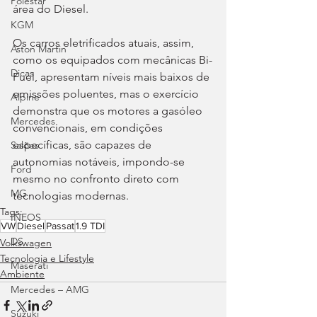
Polestar
área do Diesel.
KGM
Os carros eletrificados atuais, assim, 
Aston Martin
como os equipados com mecânicas Bi-
Dicas
Fuel, apresentam níveis mais baixos de 
emissões poluentes, mas o exercício 
Alpine
demonstra que os motores a gasóleo 
Mercedes
convencionais, em condições 
específicas, são capazes de 
Salões
autonomias notáveis, impondo-se 
Ford
mesmo no confronto direto com 
MG
tecnologias modernas.
Tags:
INEOS
VW
Diesel
Passat
1.9 TDI
DS
Volkswagen
Tecnologia e Lifestyle
Maserati
Ambiente
Mercedes – AMG
Suzuki