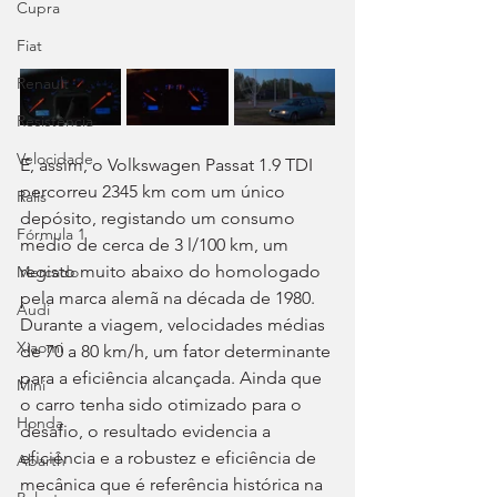
Cupra
Fiat
Renault
Resistência
Velocidade
E, assim, o Volkswagen Passat 1.9 TDI 
percorreu 2345 km com um único 
Ralis
depósito, registando um consumo 
Fórmula 1
médio de cerca de 3 l/100 km, um 
registo muito abaixo do homologado 
Mercado
pela marca alemã na década de 1980. 
Audi
Durante a viagem, velocidades médias 
Xiaomi
de 70 a 80 km/h, um fator determinante 
para a eficiência alcançada. Ainda que 
Mini
o carro tenha sido otimizado para o 
Honda
desafio, o resultado evidencia a 
eficiência e a robustez e eficiência de 
Abarth
mecânica que é referência histórica na 