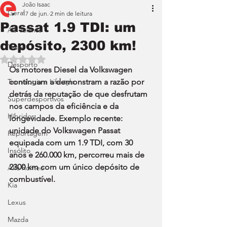
João Isaac
Geral
17 de jun.
2 min de leitura
Passat 1.9 TDI: um
Ao Volante
depósito, 2300 km!
Teste
Avaliado com NaN de 5 estrelas.
Desporto
Os motores Diesel da Volkswagen 
Tecnologia e Lifestyle
continuam a demonstram a razão por 
detrás da reputação de que desfrutam 
Superdesportivos
nos campos da eficiência e da 
Híbridos
longevidade. Exemplo recente: 
unidade do Volkswagen Passat 
Reportagem
equipada com um 1.9 TDI, com 30 
Insólito
anos e 260.000 km, percorreu mais de 
2300 km com um único depósito de 
Alfa Romeo
combustível.
Kia
Lexus
Mazda