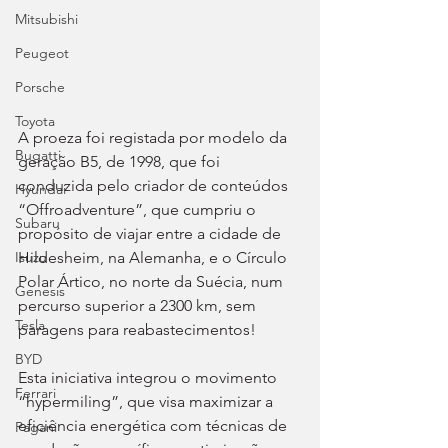
Mitsubishi
Peugeot
Porsche
Toyota
A proeza foi registada por modelo da 
Bugatti
geração B5, de 1998, que foi 
conduzida pelo criador de conteúdos 
Hyundai
“Offroadventure”, que cumpriu o 
Subaru
propósito de viajar entre a cidade de 
Hildesheim, na Alemanha, e o Círculo 
Isuzu
Polar Ártico, no norte da Suécia, num 
Genesis
percurso superior a 2300 km, sem 
Tesla
paragens para reabastecimentos!
BYD
Esta iniciativa integrou o movimento 
Ferrari
“hypermiling”, que visa maximizar a 
eficiência energética com técnicas de 
Pagani