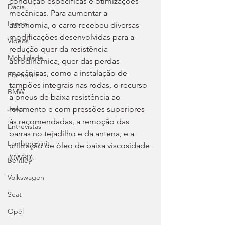
condução específicas e otimizações 
Dacia
mecânicas. Para aumentar a 
Lancia
autonomia, o carro recebeu diversas 
modificações desenvolvidas para a 
Videos
redução quer da resistência 
Mobilidade
aerodinâmica, quer das perdas 
mecânicas, como a instalação de 
Fórmula E
tampões integrais nas rodas, o recurso 
BMW
a pneus de baixa resistência ao 
rolamento e com pressões superiores 
Jeep
às recomendadas, a remoção das 
Entrevistas
barras no tejadilho e da antena, e a 
Lamborghini
utilização de óleo de baixa viscosidade 
(0W30).
Bentley
Volkswagen
Seat
Opel