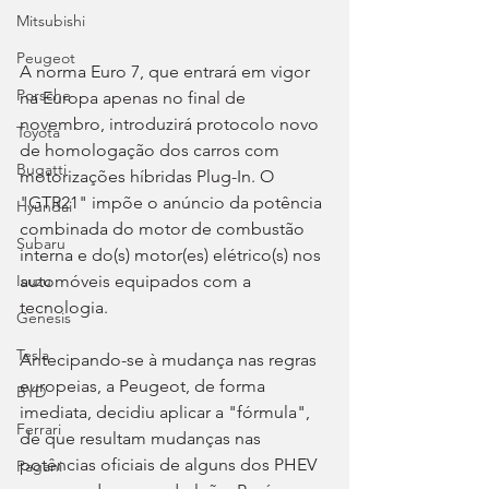
Mitsubishi
Peugeot
A norma Euro 7, que entrará em vigor 
Porsche
na Europa apenas no final de 
novembro, introduzirá protocolo novo 
Toyota
de homologação dos carros com 
Bugatti
motorizações híbridas Plug-In. O 
"GTR21" impõe o anúncio da potência 
Hyundai
combinada do motor de combustão 
Subaru
interna e do(s) motor(es) elétrico(s) nos 
automóveis equipados com a 
Isuzu
tecnologia.
Genesis
Tesla
Antecipando-se à mudança nas regras 
europeias, a Peugeot, de forma 
BYD
imediata, decidiu aplicar a "fórmula", 
Ferrari
de que resultam mudanças nas 
potências oficiais de alguns dos PHEV 
Pagani