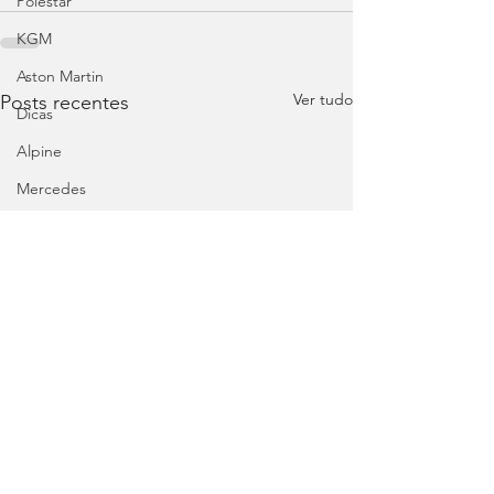
Polestar
KGM
Aston Martin
Ver tudo
Posts recentes
Dicas
Alpine
Mercedes
Salões
Ford
MG
INEOS
DS
Maserati
Mercedes – AMG
Suzuki