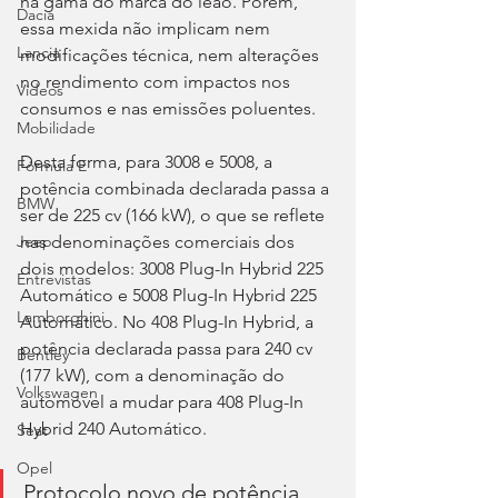
na gama do marca do leão. Porém, 
Dacia
essa mexida não implicam nem 
Lancia
modificações técnica, nem alterações 
no rendimento com impactos nos 
Videos
consumos e nas emissões poluentes.
Mobilidade
Desta forma, para 3008 e 5008, a 
Fórmula E
potência combinada declarada passa a 
BMW
ser de 225 cv (166 kW), o que se reflete 
nas denominações comerciais dos 
Jeep
dois modelos: 3008 Plug-In Hybrid 225 
Entrevistas
Automático e 5008 Plug-In Hybrid 225 
Lamborghini
Automático. No 408 Plug-In Hybrid, a 
potência declarada passa para 240 cv 
Bentley
(177 kW), com a denominação do 
Volkswagen
automóvel a mudar para 408 Plug-In 
Hybrid 240 Automático.
Seat
Opel
Protocolo novo de potência 