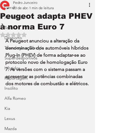
Pedro Junceiro
Geral
20 de abr.
1 min de leitura
Peugeot adapta PHEV
Ao Volante
à norma Euro 7
Teste
Avaliado com NaN de 5 estrelas.
Desporto
A Peugeot anunciou a alteração da 
Tecnologia e Lifestyle
denominação dos automóveis híbridos 
Plug-In (PHEV) de forma adaptar-se ao 
Superdesportivos
protocolo novo de homologação Euro 
Híbridos
7. As versões com o sistema passam a 
apresentar as potências combinadas 
Reportagem
dos motores de combustão e elétricos.
Insólito
Alfa Romeo
Kia
Lexus
Mazda