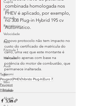
Cupra
combinada homologada nos 
Fiat
PHEV é aplicado, por exemplo, 
Renault
no 308 Plug-in Hybrid 195 cv 
Resistência
Automático.
Velocidade
O novo protocolo não tem impacto no 
Ralis
custo do certificado de matrícula do 
Fórmula 1
carro, uma vez que este montante é 
calculado apenas com base na 
Mercado
potência do motor de combustão, que 
Audi
permanece inalterada.
Xiaomi
Tags:
Peugeot
PHEV
híbrido Plug-In
Euro 7
Mini
Peugeot
Híbridos
Honda
Abarth