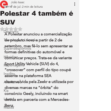
João Isaac
Geral
7 de jul.
2 min de leitura
Polestar 4 também é
Ao Volante
SUV
Teste
Avaliado com NaN de 5 estrelas.
Desporto
A Polestar anunciou a comercialização 
Tecnologia e Lifestyle
de produto novo a partir de 2 de 
setembro, mas fê-lo sem apresentar as 
Superdesportivos
formas definitivas do automóvel e 
Híbridos
comunicar preços. Trata-se da variante 
Sport Utility Vehicle (SUV) do 4, 
Reportagem
“crossover” com perfil do tipo coupé 
Insólito
assente na plataforma SEA 
desenvolvida pela Zeekr e utilizada por 
Alfa Romeo
diversas marcas na “órbita” do 
Kia
consórcio Geely, incluindo na smart 
Lexus
detida em parceria com a Mercedes-
Benz.
Mazda