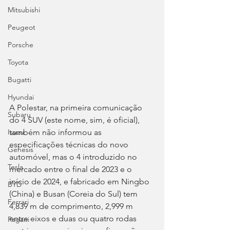
Mitsubishi
Peugeot
Porsche
Toyota
Bugatti
Hyundai
A Polestar, na primeira comunicação 
Subaru
do 4 SUV (este nome, sim, é oficial), 
também não informou as 
Isuzu
especificações técnicas do novo 
Genesis
automóvel, mas o 4 introduzido no 
Tesla
mercado entre o final de 2023 e o 
início de 2024, e fabricado em Ningbo 
BYD
(China) e Busan (Coreia do Sul) tem 
Ferrari
4,839 m de comprimento, 2,999 m 
entre eixos e duas ou quatro rodas 
Pagani