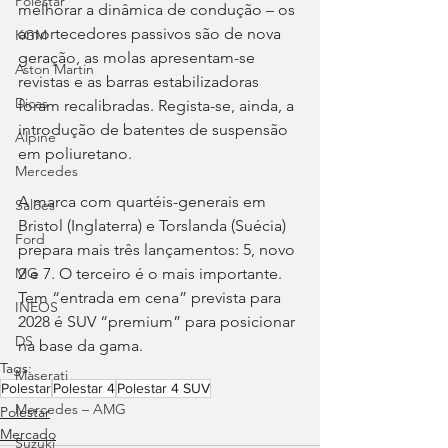
Polestar
melhorar a dinâmica de condução – os 
amortecedores passivos são de nova 
KGM
geração, as molas apresentam-se 
Aston Martin
revistas e as barras estabilizadoras 
Dicas
foram recalibradas. Regista-se, ainda, a 
introdução de batentes de suspensão 
Alpine
em poliuretano.
Mercedes
A marca com quartéis-generais em 
Salões
Bristol (Inglaterra) e Torslanda (Suécia) 
Ford
prepara mais três lançamentos: 5, novo 
2 e 7. O terceiro é o mais importante. 
MG
Tem “entrada em cena” prevista para 
INEOS
2028 é SUV “premium” para posicionar 
DS
na base da gama.
Tags:
Maserati
Polestar
Polestar 4
Polestar 4 SUV
Mercedes – AMG
Polestar
Mercado
Suzuki