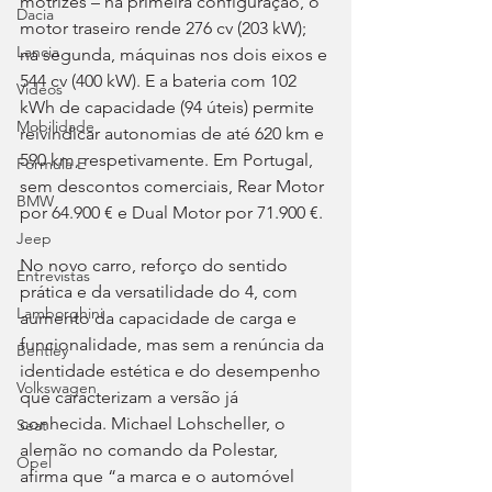
motrizes – na primeira configuração, o 
Dacia
motor traseiro rende 276 cv (203 kW); 
Lancia
na segunda, máquinas nos dois eixos e 
544 cv (400 kW). E a bateria com 102 
Videos
kWh de capacidade (94 úteis) permite 
Mobilidade
reivindicar autonomias de até 620 km e 
590 km, respetivamente. Em Portugal, 
Fórmula E
sem descontos comerciais, Rear Motor 
BMW
por 64.900 € e Dual Motor por 71.900 €.
Jeep
No novo carro, reforço do sentido 
Entrevistas
prática e da versatilidade do 4, com 
Lamborghini
aumento da capacidade de carga e 
funcionalidade, mas sem a renúncia da 
Bentley
identidade estética e do desempenho 
Volkswagen
que caracterizam a versão já 
conhecida. Michael Lohscheller, o 
Seat
alemão no comando da Polestar, 
Opel
afirma que “a marca e o automóvel 