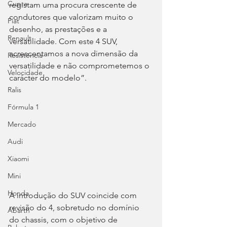
Cupra
registam uma procura crescente de 
condutores que valorizam muito o 
Fiat
desenho, as prestações e a 
Renault
versatilidade. Com este 4 SUV, 
acrescentamos a nova dimensão da 
Resistência
versatilidade e não comprometemos o 
Velocidade
carácter do modelo”.
Ralis
Fórmula 1
Mercado
Audi
Xiaomi
Mini
Honda
A introdução do SUV coincide com 
revisão do 4, sobretudo no domínio 
Abarth
do chassis, com o objetivo de 