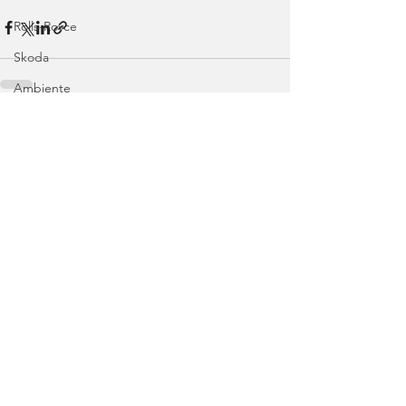
Rolls-Royce
Skoda
Ambiente
Nissan
Ver tudo
Posts recentes
Range Rover
Volvo
Land Rover
Rampas
Efeméride
Citroën
smart
Zeekr
Jaguar