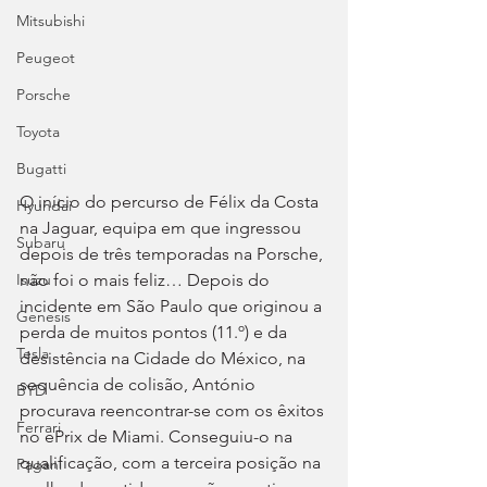
Mitsubishi
Peugeot
Porsche
Toyota
Bugatti
O início do percurso de Félix da Costa 
Hyundai
na Jaguar, equipa em que ingressou 
Subaru
depois de três temporadas na Porsche, 
não foi o mais feliz… Depois do 
Isuzu
incidente em São Paulo que originou a 
Genesis
perda de muitos pontos (11.º) e da 
Tesla
desistência na Cidade do México, na 
sequência de colisão, António 
BYD
procurava reencontrar-se com os êxitos 
Ferrari
no ePrix de Miami. Conseguiu-o na 
qualificação, com a terceira posição na 
Pagani