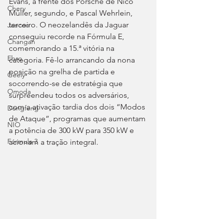
Evans, à frente dos Porsche de Nico 
Chery
Müller, segundo, e Pascal Wehrlein, 
terceiro. O neozelandês da Jaguar 
Jaecoo
conseguiu recorde na Fórmula E, 
Changan
comemorando a 15.ª vitória na 
Ebro
categoria. Fê-lo arrancando da nona 
posição na grelha de partida e 
Geely
socorrendo-se de estratégia que 
Omoda
surpreendeu todos os adversários, 
com a ativação tardia dos dois “Modos 
Dongfeng
de Ataque”, programas que aumentam 
NIO
a potência de 300 kW para 350 kW e 
Fórmula 3
acionam a tração integral.