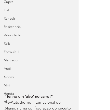
Cupra
Fiat
Renault
Resistência
Velocidade
Ralis
Fórmula 1
Mercado
Audi
Xiaomi
Mini
Honda
“Tenho um ‘alvo’ no carro!”
Abarth
No Autódromo Internacional de 
Miami, numa configuração do circuito 