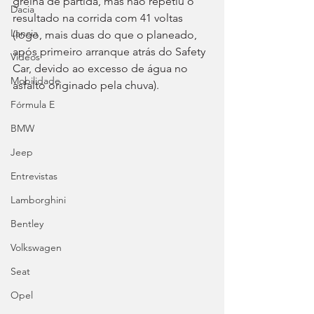
grelha de partida, mas não repetiu o 
Dacia
resultado na corrida com 41 voltas 
Lancia
(logo, mais duas do que o planeado, 
após primeiro arranque atrás do Safety 
Videos
Car, devido ao excesso de água no 
Mobilidade
asfalto originado pela chuva).
Fórmula E
BMW
Jeep
Entrevistas
Lamborghini
Bentley
Volkswagen
Seat
Opel