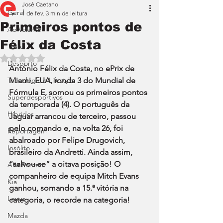
José Caetano
Geral
1 de fev.
3 min de leitura
Primeiros pontos de
Ao Volante
Félix da Costa
Teste
Avaliado com NaN de 5 estrelas.
Desporto
António Félix da Costa, no ePrix de 
Tecnologia e Lifestyle
Miami, EUA, ronda 3 do Mundial de 
Fórmula E, somou os primeiros pontos 
Superdesportivos
da temporada (4). O português da 
Híbridos
Jaguar arrancou de terceiro, passou 
pelo comando e, na volta 26, foi 
Reportagem
abalroado por Felipe Drugovich, 
Insólito
brasileiro da Andretti. Ainda assim, 
“salvou-se” a oitava posição! O 
Alfa Romeo
companheiro de equipa Mitch Evans 
Kia
ganhou, somando a 15.ª vitória na 
Lexus
categoria, o recorde na categoria!
Mazda