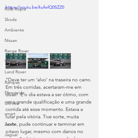
https://youtu.be/kufwlQ0SZZ0
Rolls-Royce
Skoda
Ambiente
Nissan
Range Rover
Volvo
Land Rover
“Deve ter um ‘alvo’ na traseira no carro. 
Rampas
Em três corridas, acertaram-me em 
Efeméride
duas!  E o dia estava a ser ótimo, com 
uma grande qualificação e uma grande 
Citroën
corrida até esse momento. Estava a 
smart
lutar pela vitória. Tive sorte, muita 
sorte, pude continuar e terminar em 
Zeekr
oitavo lugar, mesmo com danos no 
Jaguar