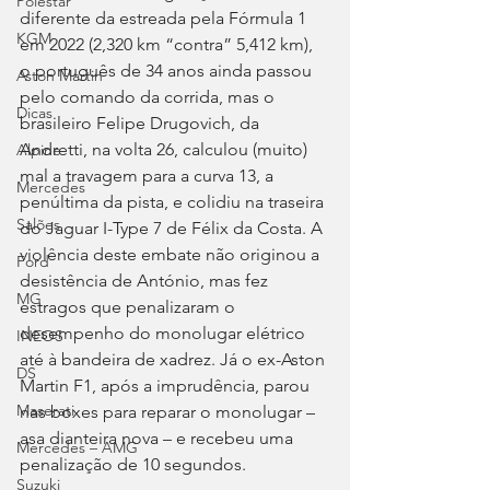
Polestar
diferente da estreada pela Fórmula 1 
KGM
em 2022 (2,320 km “contra” 5,412 km), 
o português de 34 anos ainda passou 
Aston Martin
pelo comando da corrida, mas o 
Dicas
brasileiro Felipe Drugovich, da 
Andretti, na volta 26, calculou (muito) 
Alpine
mal a travagem para a curva 13, a 
Mercedes
penúltima da pista, e colidiu na traseira 
Salões
do Jaguar I-Type 7 de Félix da Costa. A 
violência deste embate não originou a 
Ford
desistência de António, mas fez 
MG
estragos que penalizaram o 
desempenho do monolugar elétrico 
INEOS
até à bandeira de xadrez. Já o ex-Aston 
DS
Martin F1, após a imprudência, parou 
Maserati
nas boxes para reparar o monolugar – 
asa dianteira nova – e recebeu uma 
Mercedes – AMG
penalização de 10 segundos.
Suzuki