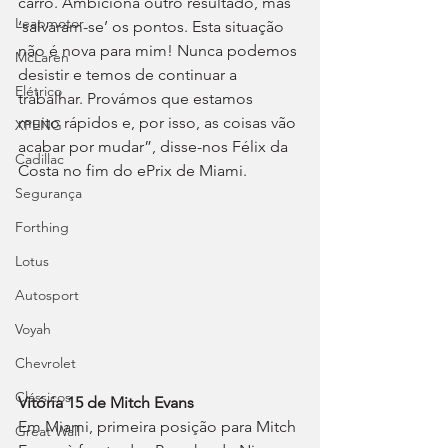
carro. Ambiciona outro resultado, mas 
Leapmotor
‘salvaram-se’ os pontos. Esta situação 
não é nova para mim! Nunca podemos 
McLaren
desistir e temos de continuar a 
Elétrico
trabalhar. Provámos que estamos 
muito rápidos e, por isso, as coisas vão 
XPENG
acabar por mudar”, disse-nos Félix da 
Cadillac
Costa no fim do ePrix de Miami.
Segurança
Forthing
Lotus
Autosport
Voyah
Chevrolet
Clássicos
Vitória 15 de Mitch Evans
Em Miami, primeira posição para Mitch 
Great Wall