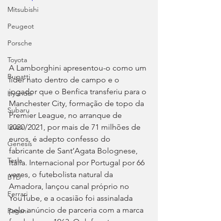
Mitsubishi
Peugeot
Porsche
Toyota
A Lamborghini apresentou-o como um 
Bugatti
líder nato dentro de campo e o 
jogador que o Benfica transferiu para o 
Hyundai
Manchester City, formação de topo da 
Subaru
Premier League, no arranque de 
2020/2021, por mais de 71 milhões de 
Isuzu
euros, é adepto confesso do 
Genesis
fabricante de Sant’Agata Bolognese, 
Tesla
Itália. Internacional por Portugal por 66 
vezes, o futebolista natural da 
BYD
Amadora, lançou canal próprio no 
Ferrari
YouTube, e a ocasião foi assinalada 
pelo anúncio de parceria com a marca 
Pagani