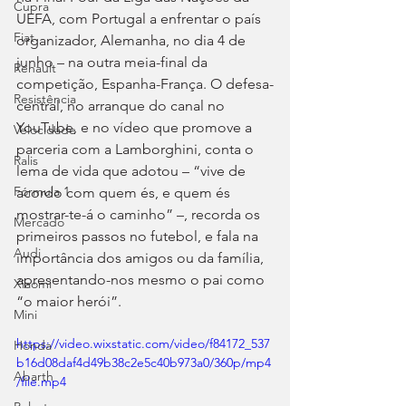
Cupra
UEFA, com Portugal a enfrentar o país 
Fiat
organizador, Alemanha, no dia 4 de 
junho – na outra meia-final da 
Renault
competição, Espanha-França. O defesa-
Resistência
central, no arranque do canal no 
YouTube, e no vídeo que promove a 
Velocidade
parceria com a Lamborghini, conta o 
Ralis
lema de vida que adotou – “vive de 
Fórmula 1
acordo com quem és, e quem és 
mostrar-te-á o caminho” –, recorda os 
Mercado
primeiros passos no futebol, e fala na 
Audi
importância dos amigos ou da família, 
apresentando-nos mesmo o pai como 
Xiaomi
“o maior herói”.
Mini
https://video.wixstatic.com/video/f84172_537
Honda
b16d08daf4d49b38c2e5c40b973a0/360p/mp4
Abarth
/file.mp4