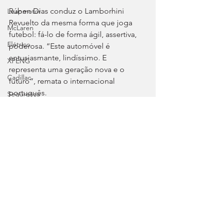
Rúben Dias conduz o Lamborhini 
Leapmotor
Revuelto da mesma forma que joga 
McLaren
futebol: fá-lo de forma ágil, assertiva, 
Elétrico
poderosa. “Este automóvel é 
entusiasmante, lindíssimo. E 
XPENG
representa uma geração nova e o 
Cadillac
futuro”, remata o internacional 
português.
Segurança
Tags:
Forthing
Lamborghini
Revuelto
Rúben Dias
Manchester City
Benfica
Lotus
Lamborghini
Autosport
Tecnologia e Lifestyle
Voyah
Chevrolet
Clássicos
Great Wall