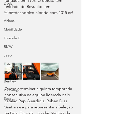
fundada em 1963. O defesa tem 
Dacia
unidade do Revuelto, um 
Lancia
superdesportivo híbrido com 1015 cv!
Videos
Mobilidade
Fórmula E
BMW
Jeep
Entrevistas
Lamborghini
Bentley
Quase a terminar a quinta temporada 
Volkswagen
consecutiva na equipa liderada pelo 
Seat
catalão Pep Guardiola, Rúben Dias 
prepara-se para representar a Seleção 
Opel
na Final Four da Liga das Nações da 