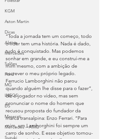
Polestar
KGM
Aston Martin
Dicas
“Toda a jornada tem um começo, todo 
Alpine
o líder tem uma história. Nada é dado, 
tudo é conquistado. Mas podemos 
Mercedes
sonhar em grande, e eu construí-me a 
Salões
mim mesmo, com a ambição de 
escrever o meu próprio legado. 
Ford
Ferrucio Lamborghini não parou 
MG
quando alguém lhe disse para o fazer”, 
INEOS
diz o jogador no vídeo, mas sem 
pronunciar o nome do homem que 
DS
recusou proposta do fundador da 
Maserati
marca transalpina: Enzo Ferrari. “Para 
mim, um Lamborghini foi sempre um 
Mercedes – AMG
carro de sonho. E esse objetivo tornou-
Suzuki