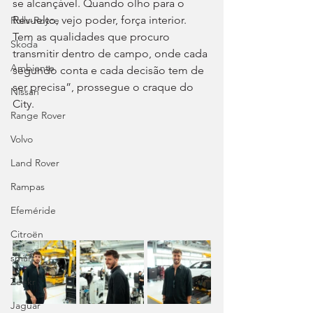
se alcançável. Quando olho para o 
Revuelto, vejo poder, força interior. 
Rolls-Royce
Tem as qualidades que procuro 
Skoda
transmitir dentro de campo, onde cada 
Ambiente
segundo conta e cada decisão tem de 
ser precisa”, prossegue o craque do 
Nissan
City.
Range Rover
Volvo
Land Rover
Rampas
Efeméride
Citroën
smart
Zeekr
Jaguar