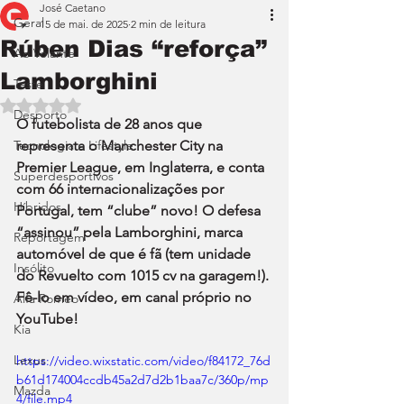
José Caetano
Geral
15 de mai. de 2025
2 min de leitura
Rúben Dias “reforça”
Ao Volante
Lamborghini
Teste
Avaliado com NaN de 5 estrelas.
Desporto
O futebolista de 28 anos que 
Tecnologia e Lifestyle
representa o Manchester City na 
Premier League, em Inglaterra, e conta 
Superdesportivos
com 66 internacionalizações por 
Híbridos
Portugal, tem “clube” novo! O defesa 
“assinou” pela Lamborghini, marca 
Reportagem
automóvel de que é fã (tem unidade 
Insólito
do Revuelto com 1015 cv na garagem!). 
Fê-lo em vídeo, em canal próprio no 
Alfa Romeo
YouTube!
Kia
Lexus
https://video.wixstatic.com/video/f84172_76d
b61d174004ccdb45a2d7d2b1baa7c/360p/mp
Mazda
4/file.mp4