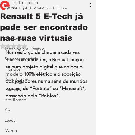
Pedro Junceiro
Geral
24 de jul. de 2024
2 min de leitura
Renault 5 E-Tech já
Ao Volante
pode ser encontrado
Teste
nas ruas virtuais
Desporto
Avaliado com NaN de 5 estrelas.
Tecnologia e Lifestyle
Num esforço de chegar a cada vez 
Superdesportivos
mais comunidades, a Renault lançou-
se num projeto digital que coloca o 
Híbridos
modelo 100% elétrico à disposição 
Reportagem
dos jogadores numa série de mundos 
virtuais, do “Fortnite” ao “Minecraft”, 
Insólito
passando pelo “Roblox”.
Alfa Romeo
Kia
Lexus
Mazda