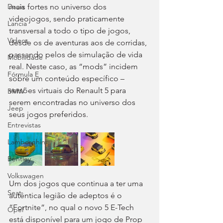
mais fortes no universo dos 
Dacia
videojogos, sendo praticamente 
Lancia
transversal a todo o tipo de jogos, 
Videos
desde os de aventuras aos de corridas, 
passando pelos de simulação de vida 
Mobilidade
real. Neste caso, as “mods” incidem 
Fórmula E
sobre um conteúdo específico – 
versões virtuais do Renault 5 para 
BMW
serem encontradas no universo dos 
Jeep
seus jogos preferidos.
Entrevistas
Lamborghini
Bentley
Volkswagen
Um dos jogos que continua a ter uma 
Seat
autêntica legião de adeptos é o 
“Fortnite”, no qual o novo 5 E-Tech 
Opel
está disponível para um jogo de Prop 