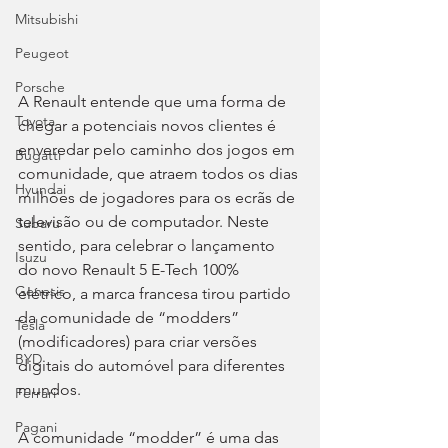
Mitsubishi
Peugeot
Porsche
A Renault entende que uma forma de 
Toyota
chegar a potenciais novos clientes é 
enveredar pelo caminho dos jogos em 
Bugatti
comunidade, que atraem todos os dias 
Hyundai
milhões de jogadores para os ecrãs de 
televisão ou de computador. Neste 
Subaru
sentido, para celebrar o lançamento 
Isuzu
do novo Renault 5 E-Tech 100% 
Genesis
elétrico, a marca francesa tirou partido 
da comunidade de “modders” 
Tesla
(modificadores) para criar versões 
BYD
digitais do automóvel para diferentes 
mundos.
Ferrari
Pagani
A comunidade “modder” é uma das 