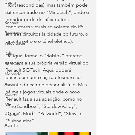
Cupra
Hunt (escondidas), mas também pode 
ser encontrado no “Minecraft”, onde o 
Fiat
jogador pode desafiar outros 
Renault
condutores virtuais ao volante do R5 
Resistência
em três circuitos (a cidade do futuro, o 
circuito retro e o túnel elétrico).
Velocidade
Ralis
De igual forma, o “Roblox” oferece 
também a sua própria versão virtual do 
Fórmula 1
Renault 5 E-Tech. Aqui, poderá 
Mercado
participar numa caça ao tesouro ao 
Audi
volante do carro e personalizá-lo. Mas 
há mais jogos virtuais onde o novo 
Xiaomi
Renault faz a sua aparição, como no 
Mini
“The Sandbox”, “Stardew Valley”, 
“Garry’s Mod”, “Palworld”, “Stray” e 
Honda
“Subnautica”.
Abarth