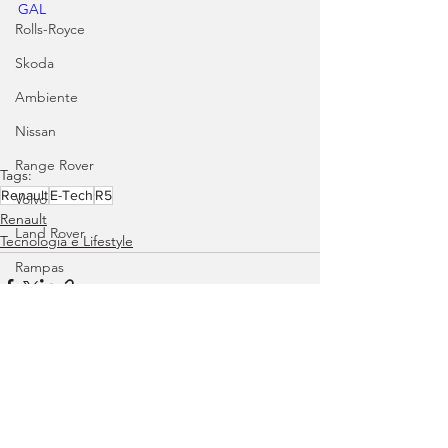
GAL
Rolls-Royce
Skoda
Ambiente
Nissan
Range Rover
Tags:
Renault
E-Tech
R5
Volvo
Renault
Land Rover
Tecnologia e Lifestyle
Rampas
Efeméride
Citroën
smart
Ver tudo
Posts recentes
Zeekr
Jaguar