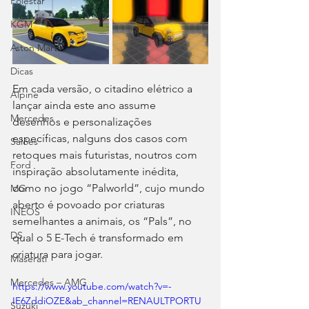
Polestar
KGM
Aston Martin
Dicas
Em cada versão, o citadino elétrico a 
Alpine
lançar ainda este ano assume 
Mercedes
desenhos e personalizações 
específicas, nalguns dos casos com 
Salões
retoques mais futuristas, noutros com 
Ford
inspiração absolutamente inédita, 
como no jogo “Palworld”, cujo mundo 
MG
aberto é povoado por criaturas 
INEOS
semelhantes a animais, os “Pals”, no 
DS
qual o 5 E-Tech é transformado em 
criatura para jogar.
Maserati
Mercedes – AMG
https://www.youtube.com/watch?v=-
IE6ZddiOZE&ab_channel=RENAULTPORTU
Suzuki