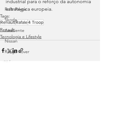
industrial para o reforço da autonomia 
estratégica europeia.
Rolls-Royce
Tags:
Skoda
Renault
Rafale
4 Troop
Renault
Ambiente
Tecnologia e Lifestyle
Nissan
Range Rover
Volvo
Land Rover
Rampas
Ver tudo
Posts recentes
Efeméride
Citroën
smart
Zeekr
Jaguar