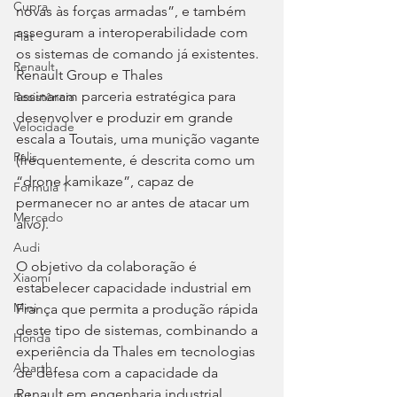
Cupra
novas às forças armadas”, e também 
asseguram a interoperabilidade com 
Fiat
os sistemas de comando já existentes. 
Renault
Renault Group e Thales 
assinaram parceria estratégica para 
Resistência
desenvolver e produzir em grande 
Velocidade
escala a Toutais, uma munição vagante 
Ralis
(frequentemente, é descrita como um 
“drone kamikaze”, capaz de 
Fórmula 1
permanecer no ar antes de atacar um 
Mercado
alvo).
Audi
O objetivo da colaboração é 
Xiaomi
estabelecer capacidade industrial em 
Mini
França que permita a produção rápida 
deste tipo de sistemas, combinando a 
Honda
experiência da Thales em tecnologias 
Abarth
de defesa com a capacidade da 
Renault em engenharia industrial, 