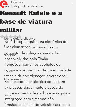
João Isaac
Geral
16 de jun.
2 min de leitura
Renault Rafale é a
Ao Volante
base de viatura
Teste
militar
Desporto
Avaliado com NaN de 5 estrelas.
Tecnologia e Lifestyle
No 4 Troop, arquitetura eletrónica do 
Superdesportivos
Grupo Renault combinada com 
conjunto de soluções avançadas 
Híbridos
desenvolvidas pela Thales, 
Reportagem
nomeadamente nos capítulos da 
comunicação segura, da conectividade 
Insólito
tática e da coordenação operacional. 
Alfa Romeo
Este pacote tecnológico conta com 
Kia
uma capacidade muito elevada de 
processamento de dados e assegura a 
Lexus
integração com sistemas não 
Mazda
tripulados, incluindo veículos aéreos e 