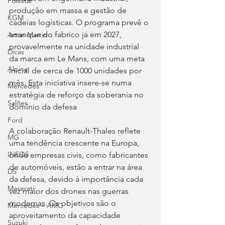
Polestar
produção em massa e gestão de 
KGM
cadeias logísticas. O programa prevê o 
arranque do fabrico já em 2027, 
Aston Martin
provavelmente na unidade industrial 
Dicas
da marca em Le Mans, com uma meta 
Alpine
inicial de cerca de 1000 unidades por 
mês. Esta iniciativa insere-se numa 
Mercedes
estratégia de reforço da soberania no 
Salões
domínio da defesa
Ford
A colaboração Renault-Thales reflete 
MG
uma tendência crescente na Europa, 
INEOS
onde empresas civis, como fabricantes 
de automóveis, estão a entrar na área 
DS
da defesa, devido à importância cada 
Maserati
vez maior dos drones nas guerras 
modernas. Os objetivos são o 
Mercedes – AMG
aproveitamento da capacidade 
Suzuki