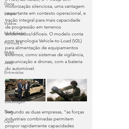
Dacia
motorização silenciosa, uma vantagem 
importante em contexto operacional, e 
Lancia
tração integral para mais capacidade 
Videos
de progressão em terrenos 
Mobilidade
acidentados/difíceis. O modelo conta 
com tecnologia Vehicle-to-Load (V2L) 
Fórmula E
para alimentação de equipamentos 
BMW
externos, como sistemas de vigilância, 
comunicação e drones, com a bateria 
Jeep
do automóvel.
Entrevistas
Lamborghini
Bentley
Volkswagen
Seat
Segundo as duas empresas, “as forças 
industriais combinadas permitem 
Opel
propor rapidamente capacidades 