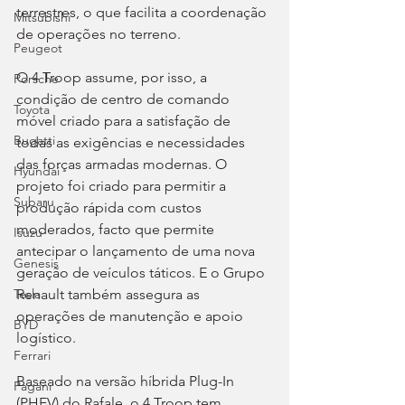
terrestres, o que facilita a coordenação 
Mitsubishi
de operações no terreno. 
Peugeot
O 4 Troop assume, por isso, a 
Porsche
condição de centro de comando 
Toyota
móvel criado para a satisfação de 
Bugatti
todas as exigências e necessidades 
das forças armadas modernas. O 
Hyundai
projeto foi criado para permitir a 
Subaru
produção rápida com custos 
moderados, facto que permite 
Isuzu
antecipar o lançamento de uma nova 
Genesis
geração de veículos táticos. E o Grupo 
Tesla
Renault também assegura as 
operações de manutenção e apoio 
BYD
logístico.
Ferrari
Baseado na versão híbrida Plug-In 
Pagani
(PHEV) do Rafale, o 4 Troop tem 