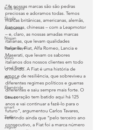
“As nossas marcas são são pedras 
Rolls-Royce
preciosas e adoramos todas. Temos 
Skoda
marcas britânicas, americanas, alemãs, 
francesas, chinesas – com a Leapmotor 
Ambiente
– e, claro, as nossas amadas marcas 
Nissan
italianas, que levam qualidades 
italianas, Fiat, Alfa Romeo, Lancia e 
Range Rover
Maserati, que levam os sabores 
Volvo
italianos dos nossos clientes em todo 
Land Rover
o mundo. A Fiat é uma história de 
amor e de resiliência, que sobreviveu a 
Rampas
diferentes regimes políticos e guerras 
Efeméride
diferentes e saiu sempre mais forte. O 
seu coração tem batido aqui há 125 
Citroën
anos e vai continuar a fazê-lo para o 
smart
futuro”, argumentou Carlos Tavares, 
Zeekr
referindo ainda que “pelo terceiro ano 
consecutivo, a Fiat foi a marca número 
Jaguar