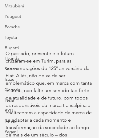
Mitsubishi
Peugeot
Porsche
Toyota
Bugatti
O passado, presente e o futuro 
Hyundai
cruzaram-se em Turim, para as 
comemorações do 125º aniversário da 
Subaru
Fiat. Aliás, não deixa de ser 
Isuzu
emblemático que, em marca com tanta 
Genesis
história, não falte um sentido tão forte 
de atualidade e de futuro, com todos 
Tesla
os responsáveis da marca transalpina a 
BYD
enaltecerem a capacidade da marca de 
se adaptar a cada momento e 
Ferrari
transformação da sociedade ao longo 
Pagani
de mais de um século – dos 