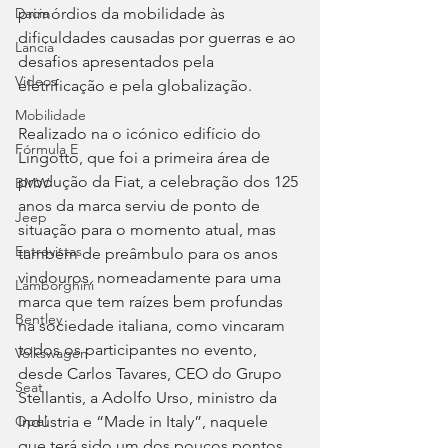
primórdios da mobilidade às 
Dacia
dificuldades causadas por guerras e ao 
Lancia
desafios apresentados pela 
Videos
eletrificação e pela globalização.
Mobilidade
Realizado na o icónico edifício do 
Fórmula E
Lingotto, que foi a primeira área de 
produção da Fiat, a celebração dos 125 
BMW
anos da marca serviu de ponto de 
Jeep
situação para o momento atual, mas 
Entrevistas
também de preâmbulo para os anos 
vindouros, nomeadamente para uma 
Lamborghini
marca que tem raízes bem profundas 
Bentley
na sociedade italiana, como vincaram 
todos os participantes no evento, 
Volkswagen
desde Carlos Tavares, CEO do Grupo 
Seat
Stellantis, a Adolfo Urso, ministro da 
Indústria e “Made in Italy”, naquele 
Opel
que terá sido um dos poucos pontos 