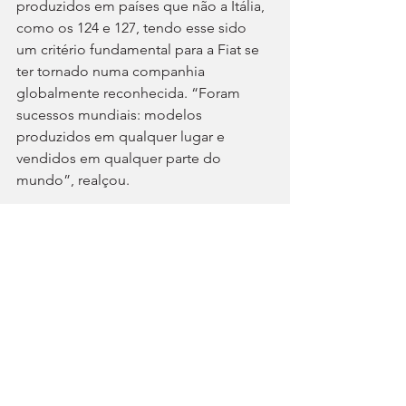
produzidos em países que não a Itália, 
como os 124 e 127, tendo esse sido 
um critério fundamental para a Fiat se 
ter tornado numa companhia 
globalmente reconhecida. “Foram 
sucessos mundiais: modelos 
produzidos em qualquer lugar e 
vendidos em qualquer parte do 
mundo”, realçou.
Para os próximos anos, advoga uma 
gama de produtos mais avançada, 
orientada pelo design e pelo cliente 
(que considera ser o “centro de tudo”). 
O Grande Panda está já em 
perspetiva, tratando-se de 
modelo de desenho inspirado 