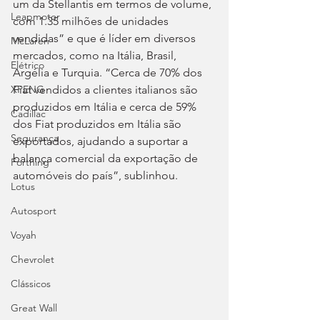
um da Stellantis em termos de volume, 
Leapmotor
com 1.35 milhões de unidades 
vendidas” e que é líder em diversos 
McLaren
mercados, como na Itália, Brasil, 
Elétrico
Argélia e Turquia. “Cerca de 70% dos 
Fiat vendidos a clientes italianos são 
XPENG
produzidos em Itália e cerca de 59% 
Cadillac
dos Fiat produzidos em Itália são 
Segurança
exportados, ajudando a suportar a 
balança comercial da exportação de 
Forthing
automóveis do país”, sublinhou.
Lotus
Autosport
Voyah
Chevrolet
Clássicos
Great Wall