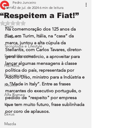
Pedro Junceiro
Geral
12 de jul. de 2024
6 min de leitura
“Respeitem a Fiat!”
Ao Volante
Avaliado com NaN de 5 estrelas.
Teste
Na comemoração dos 125 anos da 
Fiat, em Turim, Itália, na “casa” da 
Desporto
marca, juntou a alta cúpula da 
Tecnologia e Lifestyle
Stellantis, com Carlos Tavares, diretor-
Superdesportivos
geral do consórcio, a aproveitar para 
lançar algumas mensagens à classe 
Híbridos
política do país, representada por 
Reportagem
Adolfo Urso, ministro para a Indústria e 
o “Made in Italy”. Entre as frases 
Insólito
marcantes do executivo português, o 
Alfa Romeo
pedido de "respeito" por empresa 
Kia
que tem muito futuro, frase sublinhada 
por coro de aplausos.
Lexus
Mazda