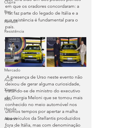
Cupra
em que os oradores concordaram: a 
Fiat
Fiat faz parte do legado de Itália e a 
sua existência é fundamental para o 
Renault
país.
Resistência
Velocidade
Ralis
Fórmula 1
Mercado
 A presença de Urso neste evento não 
Audi
deixou de gerar alguma curiosidade, 
Xiaomi
tratando-se de ministro do executivo 
de Giorgia Meloni que se tornou mais 
Mini
conhecido no meio automóvel nos 
Honda
últimos tempos por apertar a malha 
aos veículos da Stellantis produzidos 
Abarth
fora de Itália, mas com denominação 