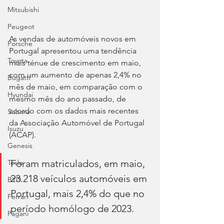
Mitsubishi
Peugeot
As vendas de automóveis novos em 
Porsche
Portugal apresentou uma tendência 
Toyota
mais ténue de crescimento em maio, 
com um aumento de apenas 2,4% no 
Bugatti
mês de maio, em comparação com o 
Hyundai
mesmo mês do ano passado, de 
acordo com os dados mais recentes 
Subaru
da Associação Automóvel de Portugal 
Isuzu
(ACAP).
Genesis
Foram matriculados, em maio, 
Tesla
23.218 veículos automóveis em 
BYD
Portugal, mais 2,4% do que no 
Ferrari
período homólogo de 2023.
Pagani