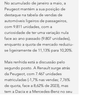
No acumulado de janeiro a maio, a 
Peugeot mantém a sua posição de 
destaque na tabela de vendas de 
automóveis ligeiros de passageiros, 
com 9.811 unidades, com a 
curiosidade de ter uma variação nula 
face ao ano passado (9.807 unidades), 
enquanto a quota de mercado reduziu-
se ligeiramente de 11,13% para 10,20%.
Mais renhida está a discussão pelo 
segundo posto. A Renault surge atrás 
da Peugeot, com 7.467 unidades 
matriculadas (-1,7% nas vendas; 7,76% 
de quota, face a 8,62% de 2023), mas 
tem a Dacia e a Mercedes-Benz no seu 
encalço. A marca romena matriculou 
nos primeiros cinco meses um total de 
7.289 unidades (19,3% nas vendas; 