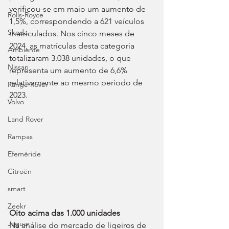
verificou-se em maio um aumento de 
Rolls-Royce
1,5%, correspondendo a 621 veículos 
Skoda
matriculados. Nos cinco meses de 
2024, as matrículas desta categoria 
Ambiente
totalizaram 3.038 unidades, o que 
Nissan
representa um aumento de 6,6% 
relativamente ao mesmo período de 
Range Rover
2023.
Volvo
Land Rover
Rampas
Efeméride
Citroën
smart
Zeekr
Oito acima das 1.000 unidades
Jaguar
Na análise do mercado de ligeiros de 