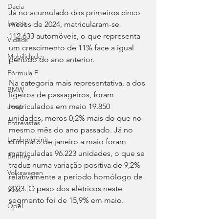
Dacia
Já no acumulado dos primeiros cinco 
Lancia
meses de 2024, matricularam-se 
112.633 automóveis, o que representa 
Videos
um crescimento de 11% face a igual 
Mobilidade
período do ano anterior.
Fórmula E
Na categoria mais representativa, a dos 
BMW
ligeiros de passageiros, foram 
matriculados em maio 19.850 
Jeep
unidades, meros 0,2% mais do que no 
Entrevistas
mesmo mês do ano passado. Já no 
Lamborghini
cômputo de janeiro a maio foram 
matriculadas 96.223 unidades, o que se 
Bentley
traduz numa variação positiva de 9,2% 
Volkswagen
relativamente a período homólogo de 
2023. O peso dos elétricos neste 
Seat
segmento foi de 15,9% em maio.
Opel