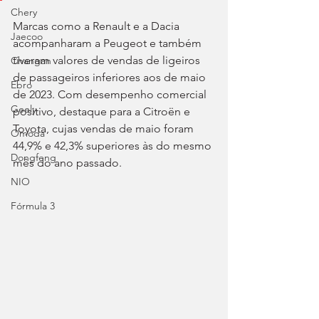
Chery
Marcas como a Renault e a Dacia 
Jaecoo
acompanharam a Peugeot e também 
tiveram valores de vendas de ligeiros 
Changan
de passageiros inferiores aos de maio 
Ebro
de 2023. Com desempenho comercial 
Geely
positivo, destaque para a Citroën e 
Toyota, cujas vendas de maio foram 
Omoda
44,9% e 42,3% superiores às do mesmo 
Dongfeng
mês do ano passado.
NIO
Fórmula 3