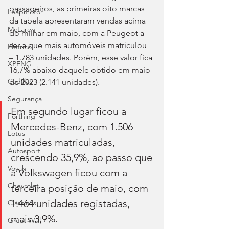
passageiros, as primeiras oito marcas 
Leapmotor
da tabela apresentaram vendas acima 
McLaren
do milhar em maio, com a Peugeot a 
ser a que mais automóveis matriculou 
Elétrico
– 1.783 unidades. Porém, esse valor fica 
XPENG
16,7% abaixo daquele obtido em maio 
Cadillac
de 2023 (2.141 unidades).
Segurança
Em segundo lugar ficou a 
Forthing
Mercedes-Benz, com 1.506 
Lotus
unidades matriculadas, 
Autosport
crescendo 35,9%, ao passo que 
Voyah
a Volkswagen ficou com a 
Chevrolet
terceira posição de maio, com 
1.464 unidades registadas, 
Clássicos
mais 3,9%.
Great Wall