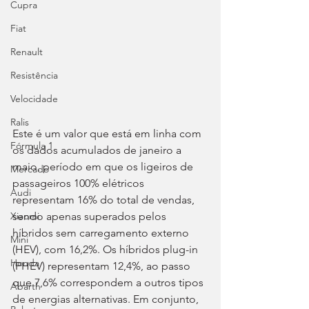
Cupra
Fiat
Renault
Resistência
Velocidade
Ralis
Este é um valor que está em linha com 
Fórmula 1
os dados acumulados de janeiro a 
maio, período em que os ligeiros de 
Mercado
passageiros 100% elétricos 
Audi
representam 16% do total de vendas, 
sendo apenas superados pelos 
Xiaomi
híbridos sem carregamento externo 
Mini
(HEV), com 16,2%. Os híbridos plug-in 
Honda
(PHEV) representam 12,4%, ao passo 
que 7,6% correspondem a outros tipos 
Abarth
de energias alternativas. Em conjunto, 