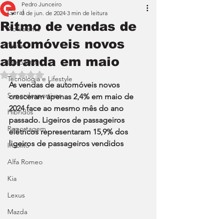
Pedro Junceiro
Geral
3 de jun. de 2024
3 min de leitura
Ritmo de vendas de
Ao Volante
automóveis novos
Teste
abranda em maio
Desporto
Avaliado com NaN de 5 estrelas.
Tecnologia e Lifestyle
As vendas de automóveis novos 
Superdesportivos
cresceram apenas 2,4% em maio de 
2024 face ao mesmo mês do ano 
Híbridos
passado. Ligeiros de passageiros 
Reportagem
elétricos representaram 15,9% dos 
ligeiros de passageiros vendidos
Insólito
Alfa Romeo
Kia
Lexus
Mazda