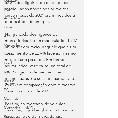
Polestar
52,2% dos ligeiros de passageiros 
matriculados novos nos primeiros 
KGM
cinco meses de 2024 eram movidos a 
Aston Martin
outros tipos de energia.
Dicas
No mercado dos ligeiros de 
Alpine
mercadorias, foram matriculados 1.747 
Mercedes
unidades em maio, naquele que é um 
crescimento de 22,4% face ao mesmo 
Salões
mês do ano passado. Em termos 
Ford
acumulados, verifica-se um total de 
13.372 ligeiros de mercadorias 
MG
matriculados, ou seja, um aumento de 
INEOS
26,8% em comparação com o mesmo 
DS
período do ano de 2023.
Maserati
Por fim, no mercado de veículos 
Mercedes – AMG
pesados, o qual engloba os tipos de 
passageiros e de mercadorias, 
Suzuki