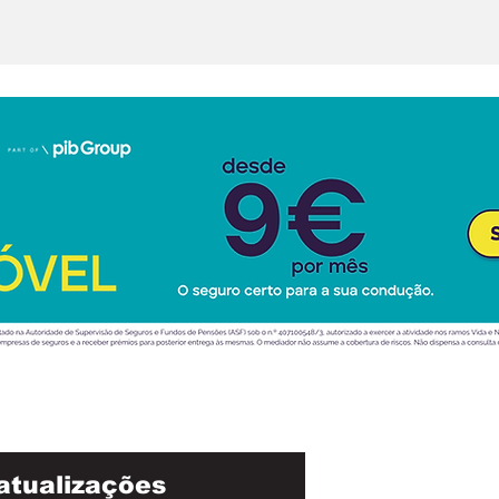
uxo e na inteligência
tificial
atualizações