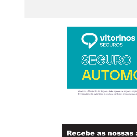
l
ar
Recebe as nossas 