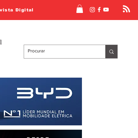
vista Digital
l