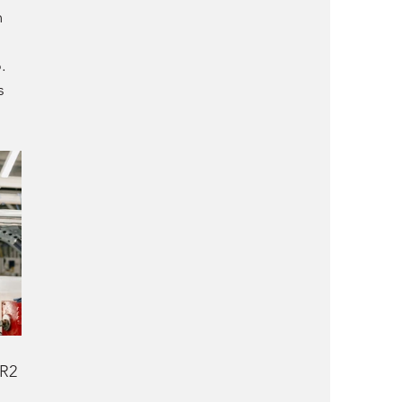
 
. 
s 
R2 