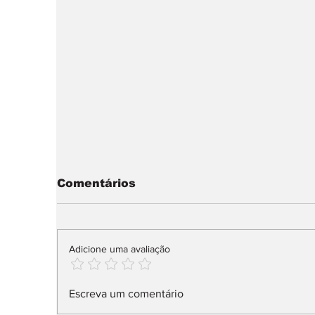
Comentários
Adicione uma avaliação
Audi Q9 SUV direto ao
X
Escreva um comentário
topo da gama
n