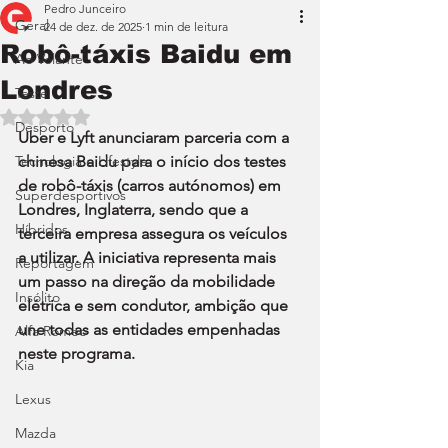
Pedro Junceiro
Geral
24 de dez. de 2025
1 min de leitura
Robô-táxis Baidu em
Ao Volante
Londres
Teste
Avaliado com NaN de 5 estrelas.
Desporto
Uber e Lyft anunciaram parceria com a 
Tecnologia e Lifestyle
chinesa Baidu para o início dos testes 
de robô-táxis (carros autónomos) em 
Superdesportivos
Londres, Inglaterra, sendo que a 
Híbridos
terceira empresa assegura os veículos 
a utilizar. A iniciativa representa mais 
Reportagem
um passo na direção da mobilidade 
Insólito
elétrica e sem condutor, ambição que 
une todas as entidades empenhadas 
Alfa Romeo
neste programa.
Kia
Lexus
Mazda