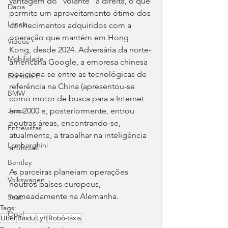
vantagem do “volante” à direita, o que 
Dacia
permite um aproveitamento ótimo dos 
Lancia
conhecimentos adquiridos com a 
operação que mantém em Hong 
Videos
Kong, desde 2024. Adversária da norte-
Mobilidade
americana Google, a empresa chinesa 
posiciona-se entre as tecnológicas de 
Fórmula E
referência na China (apresentou-se 
BMW
como motor de busca para a Internet 
em 2000 e, posteriormente, entrou 
Jeep
noutras áreas, encontrando-se, 
Entrevistas
atualmente, a trabalhar na inteligência 
Lamborghini
artificial.
Bentley
As parceiras planeiam operações 
Volkswagen
noutros países europeus, 
nomeadamente na Alemanha.
Seat
Tags:
Opel
Uber
Baidu
Lyft
Robô-táxis