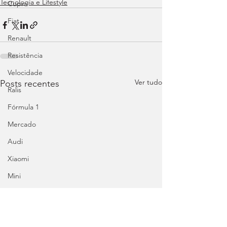
Tecnologia e Lifestyle
Cupra
Fiat
Renault
Resistência
Velocidade
Ver tudo
Posts recentes
Ralis
Fórmula 1
Mercado
Audi
Xiaomi
Mini
Honda
Abarth