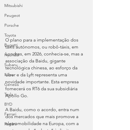
Mitsubishi
Peugeot
Porsche
Toyota
O plano para a implementação dos 
Bugatti
táxis autónomos, ou robô-táxis, em 
Londres, em 2026, conhecia-se, mas a 
Hyundai
associação da Baidu, gigante 
Subaru
tecnológica chinesa, ao esforço da 
Uber e da Lyft representa uma 
Isuzu
novidade importante. Esta empresa 
Genesis
fornecerá os RT6 da sua subsidiária 
Tesla
Apollo Go.
BYD
A Baidu, como o acordo, entra num 
Ferrari
dos mercados que mais promove a 
eletromobilidade na Europa, com a 
Pagani