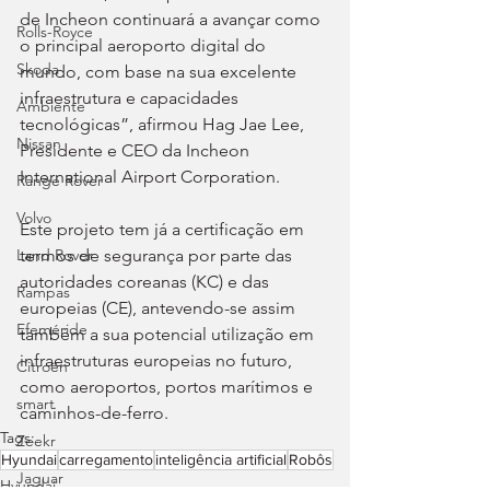
de Incheon continuará a avançar como 
Rolls-Royce
o principal aeroporto digital do 
Skoda
mundo, com base na sua excelente 
infraestrutura e capacidades 
Ambiente
tecnológicas”, afirmou Hag Jae Lee, 
Nissan
Presidente e CEO da Incheon 
International Airport Corporation.
Range Rover
Volvo
Este projeto tem já a certificação em 
termos de segurança por parte das 
Land Rover
autoridades coreanas (KC) e das 
Rampas
europeias (CE), antevendo-se assim 
Efeméride
também a sua potencial utilização em 
infraestruturas europeias no futuro, 
Citroën
como aeroportos, portos marítimos e 
smart
caminhos-de-ferro.
Tags:
Zeekr
Hyundai
carregamento
inteligência artificial
Robôs
Jaguar
Hyundai