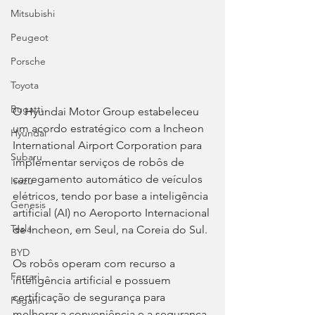
Mitsubishi
Peugeot
Porsche
Toyota
Bugatti
O Hyundai Motor Group estabeleceu 
um acordo estratégico com a Incheon 
Hyundai
International Airport Corporation para 
Subaru
implementar serviços de robôs de 
carregamento automático de veículos 
Isuzu
elétricos, tendo por base a inteligência 
Genesis
artificial (AI) no Aeroporto Internacional 
Tesla
de Incheon, em Seul, na Coreia do Sul.
BYD
Os robôs operam com recurso a 
Ferrari
inteligência artificial e possuem 
certificação de segurança para 
Pagani
melhorar a conveniência e a segurança 