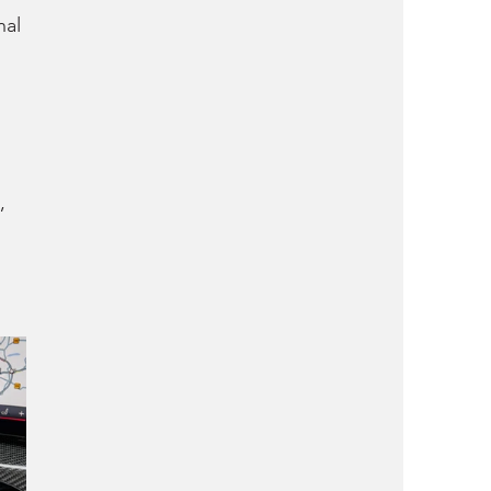
al 
 
, 
 