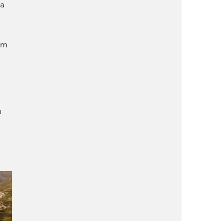
a 
em 
 
 
 