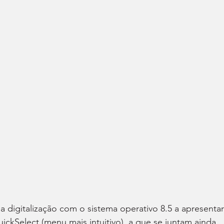
 da digitalização com o sistema operativo 8.5 a apresentar
kSelect (menu mais intuitivo), a que se juntam ainda 