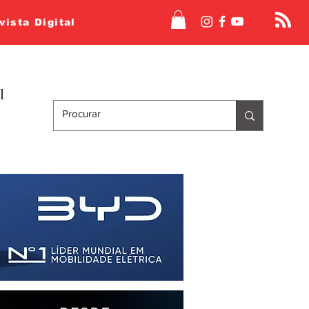
vista Digital
l