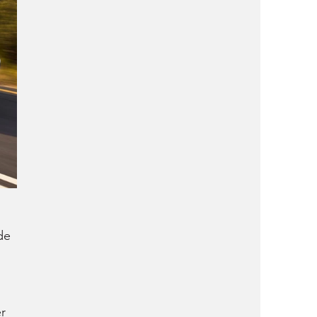
de 
r 