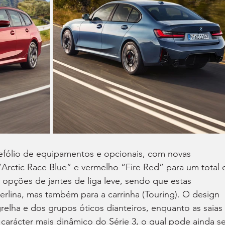
efólio de equipamentos e opcionais, com novas 
 “Arctic Race Blue” e vermelho “Fire Red” para um total 
opções de jantes de liga leve, sendo que estas 
erlina, mas também para a carrinha (Touring). O design 
grelha e dos grupos óticos dianteiros, enquanto as saias 
o carácter mais dinâmico do Série 3, o qual pode ainda se