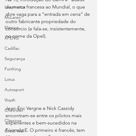
da marca francesa ao Mundial, o que 
Leapmotor
abre vaga para a “entrada em cena” de 
McLaren
outro fabricante propriedade do 
Elétrico
consórcio (e fala-se, insistentemente, 
no nome da Opel).
XPENG
Cadillac
Segurança
Forthing
Lotus
Autosport
Voyah
Jean-Éric Vergne e Nick Cassidy 
Chevrolet
encontram-se entre os pilotos mais 
Clássicos
experientes e bem-sucedidos na 
Fórmula E. O primeiro é francês, tem 
Great Wall