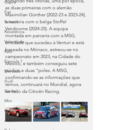
somando três vitórias, uma por época, 
Cupra
as duas primeiras com o alemão 
Fiat
Maximilian Günther (2022-23 e 2023-24), 
a terceira com o belga Stoffel 
Renault
Vandoorne (2024-25). A equipa 
Resistência
montada em parceria com a MSG, 
Velocidade
entidade que sucedeu à Venturi e está 
baseada no Mónaco, estreou-se no 
Ralis
campeonato em 2023, na Cidade do 
Fórmula 1
México, e também conseguiu sete 
pódios e duas “poles. A MSG, 
Mercado
confirmando-se as informações que 
Audi
temos, continuará no Mundial, agora 
Xiaomi
ao lado da Citroën Racing.
Mini
Honda
Abarth