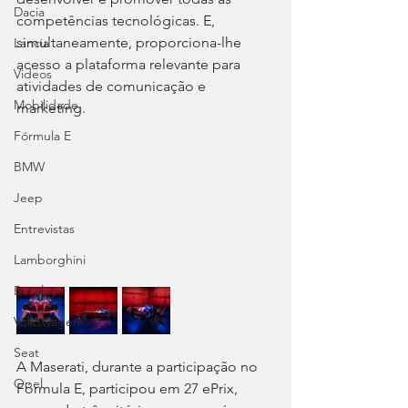
Dacia
competências tecnológicas. E, 
simultaneamente, proporciona-lhe 
Lancia
acesso a plataforma relevante para 
Videos
atividades de comunicação e 
Mobilidade
marketing.
Fórmula E
BMW
Jeep
Entrevistas
Lamborghini
Bentley
Volkswagen
Seat
A Maserati, durante a participação no 
Opel
Fórmula E, participou em 27 ePrix, 