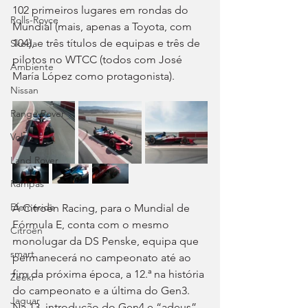
102 primeiros lugares em rondas do 
Rolls-Royce
Mundial (mais, apenas a Toyota, com 
104), e três títulos de equipas e três de 
Skoda
pilotos no WTCC (todos com José 
Ambiente
María López como protagonista).
Nissan
Range Rover
Volvo
Land Rover
Rampas
Efeméride
A Citroën Racing, para o Mundial de 
Fórmula E, conta com o mesmo 
Citroën
monolugar da DS Penske, equipa que 
smart
permanecerá no campeonato até ao 
fim da próxima época, a 12.ª na história 
Zeekr
do campeonato e a última do Gen3. 
Jaguar
Na 13, introdução do Gen4 e “adeus” 