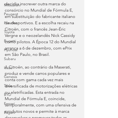
decidiu inscrever outra marca do 
Mitsubishi
consórcio no Mundial de Fórmula E, 
Peugeot
em substituição do fabricante italiano 
de desportivos. E a escolha recaiu na 
Porsche
Citroën, com o francês Jean-Éric 
Toyota
Vergne e o neozelandês Nick Cassidy 
Bugatti
como pilotos. A Época 12 do Mundial 
arranca a 6 de dezembro, com ePrix 
Hyundai
em São Paulo, no Brasil.
Subaru
A Citroën, ao contrário da Maserati, 
Isuzu
produz e vende carros populares e 
Genesis
conta com gama cada vez mais 
Tesla
diversificada de motorizações elétricas 
ou eletrificadas. Esta entrada no 
BYD
Mundial de Fórmula E, coincide, 
Ferrari
temporalmente, com uma ofensiva de 
produtos novos e permite à marca 
Pagani
desenvolver e promover todas as 