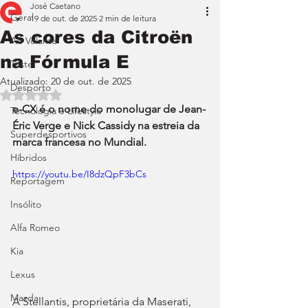
José Caetano
Geral
19 de out. de 2025
2 min de leitura
As cores da Citroën
Ao Volante
na Fórmula E
Teste
Atualizado:
20 de out. de 2025
Desporto
Avaliado com NaN de 5 estrelas.
e-CX é o nome do monolugar de Jean-
Tecnologia e Lifestyle
Éric Verge e Nick Cassidy na estreia da 
Superdesportivos
marca francesa no Mundial.
Híbridos
https://youtu.be/I8dzQpF3bCs
Reportagem
Insólito
Alfa Romeo
Kia
Lexus
Mazda
A Stellantis, proprietária da Maserati, 