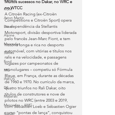
Polestar
Muitos sucessos no Dakar, no WRC e 
no WTCC
KGM
A Citroën Racing (ex-Citroën 
Aston Martin
Compétitions e Citroën Sport) opera 
na dependência da Stellantis 
Dicas
Motorsport, divisão desportiva liderada 
Alpine
pelo francês Jean-Marc Fiont, e tem 
Mercedes
história longa e rica no desporto 
automóvel, com vitórias e títulos nos 
Salões
ralis e na velocidade, e passagens 
Ford
fugazes por campeonatos de 
monolugares – competiu só Fórmula 
MG
Bleue, em França, durante as décadas 
INEOS
de 1960 e 1970. No currículo da marca, 
DS
quatro triunfos no Rali Dakar, oito 
títulos de construtores e nove de 
Maserati
pilotos no WRC (entre 2003 e 2019, 
Mercedes – AMG
com Sébastien Loeb e Sébastien Ogier 
como “pontas de lança”, conquistou 
Suzuki