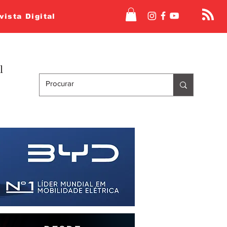
vista Digital
l