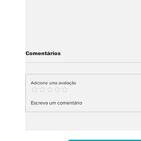
Comentários
Adicione uma avaliação
Mobilidade elétrica:
S
Escreva um comentário
autonomia, custo e
F
risco travam compra