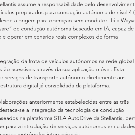
ellantis assume a responsabilidade pelo desenvolviment
eículos preparados para condução autónoma de nível 4 (
esde a origem para operação sem condutor. Já a Wayv
tware” de condução autónoma baseado em IA, capaz de
e e operar em cenários reais complexos de forma 
ntegração da frota de veículos autónomos na rede global
tão acessíveis através da sua aplicação móvel. Esta 
ar serviços de transporte autónomo diretamente aos 
aestrutura digital já consolidada da plataforma.
aborações anteriormente estabelecidas entre as três 
 destaca-se a integração da tecnologia de condução 
eados na plataforma STLA AutoDrive da Stellantis, be
r para a introdução de serviços autónomos em cidades
randes metrópoles internacionais.