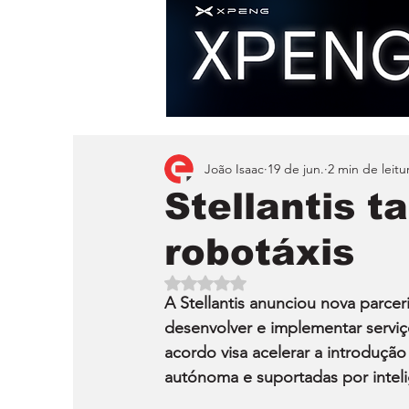
João Isaac
19 de jun.
2 min de leitu
Stellantis 
robotáxis
Avaliado com NaN de 5 estrelas.
A Stellantis anunciou nova parcer
desenvolver e implementar serviç
acordo visa acelerar a introduç
autónoma e suportadas por inteligên