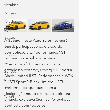
Mitsubishi
Peugeot
Porsche
Toyota
Bugatti
A Subaru, neste Auto Salon, contará 
com a participação da divisão de 
Hyundai
competição alta “performance” STI 
Subaru
(acrónimo de Subaru Tecnica 
Isuzu
International). Entre os carros de 
estrada no certame, Levorg STI Sport R-
Genesis
Black Limited II STI Performance e WRX 
Tesla
S4 STI Sport R-Black Limited II STI 
Performance, que partilham a 
BYD
designação muito extensa e a pintura 
Ferrari
amarela exclusiva (Sunrise Yellow) que 
Pagani
contrasta com todos os 