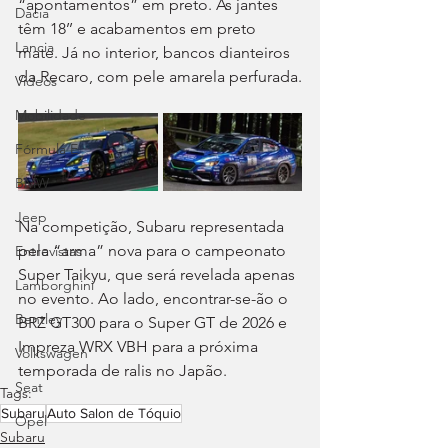
“apontamentos” em preto. As jantes 
Dacia
têm 18’’ e acabamentos em preto 
Lancia
mate. Já no interior, bancos dianteiros 
da Recaro, com pele amarela perfurada.
Videos
Mobilidade
Fórmula E
BMW
Jeep
Na competição, Subaru representada 
pela “arma” nova para o campeonato 
Entrevistas
Super Taikyu, que será revelada apenas 
Lamborghini
no evento. Ao lado, encontrar-se-ão o 
Bentley
BRZ GT300 para o Super GT de 2026 e 
Impreza WRX VBH para a próxima 
Volkswagen
temporada de ralis no Japão.
Seat
Tags:
Subaru
Auto Salon de Tóquio
Opel
Subaru