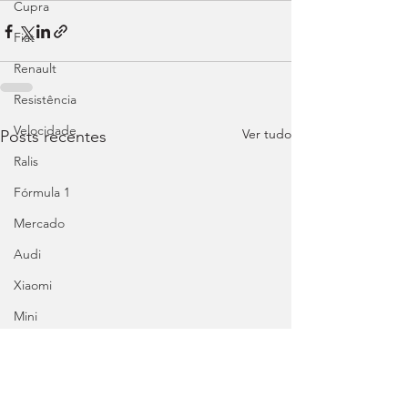
Cupra
Fiat
Renault
Resistência
Velocidade
Ver tudo
Posts recentes
Ralis
Fórmula 1
Mercado
Audi
Xiaomi
Mini
Honda
Abarth