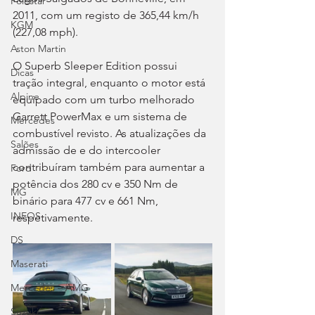
Polestar
2011, com um registo de 365,44 km/h 
KGM
(227,08 mph).
Aston Martin
O Superb Sleeper Edition possui 
Dicas
tração integral, enquanto o motor está 
Alpine
equipado com um turbo melhorado 
Garrett PowerMax e um sistema de 
Mercedes
combustível revisto. As atualizações da 
Salões
admissão de e do intercooler 
contribuíram também para aumentar a 
Ford
potência dos 280 cv e 350 Nm de 
MG
binário para 477 cv e 661 Nm, 
INEOS
respetivamente.
DS
Maserati
Mercedes – AMG
Suzuki