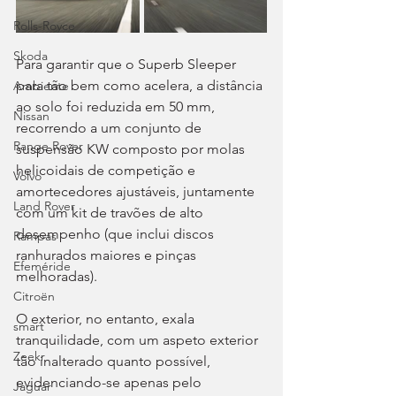
Rolls-Royce
Skoda
Para garantir que o Superb Sleeper 
para tão bem como acelera, a distância 
Ambiente
ao solo foi reduzida em 50 mm, 
Nissan
recorrendo a um conjunto de 
Range Rover
suspensão KW composto por molas 
helicoidais de competição e 
Volvo
amortecedores ajustáveis, juntamente 
Land Rover
com um kit de travões de alto 
desempenho (que inclui discos 
Rampas
ranhurados maiores e pinças 
Efeméride
melhoradas).
Citroën
O exterior, no entanto, exala 
smart
tranquilidade, com um aspeto exterior 
Zeekr
tão inalterado quanto possível, 
evidenciando-se apenas pelo 
Jaguar