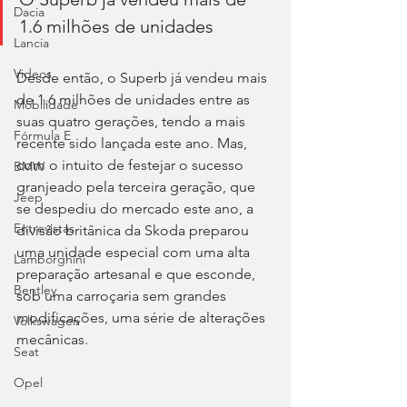
Dacia
1.6 milhões de unidades
Lancia
Videos
Desde então, o Superb já vendeu mais 
de 1.6 milhões de unidades entre as 
Mobilidade
suas quatro gerações, tendo a mais 
Fórmula E
recente sido lançada este ano. Mas, 
com o intuito de festejar o sucesso 
BMW
granjeado pela terceira geração, que 
Jeep
se despediu do mercado este ano, a 
Entrevistas
divisão britânica da Skoda preparou 
uma unidade especial com uma alta 
Lamborghini
preparação artesanal e que esconde, 
Bentley
sob uma carroçaria sem grandes 
modificações, uma série de alterações 
Volkswagen
mecânicas.
Seat
Opel