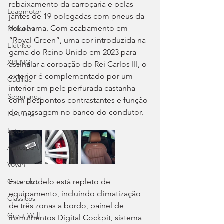
rebaixamento da carroçaria e pelas 
Leapmotor
jantes de 19 polegadas com pneus da 
Yokohama. Com acabamento em 
McLaren
“Royal Green”, uma cor introduzida na 
Elétrico
gama do Reino Unido em 2023 para 
XPENG
assinalar a coroação do Rei Carlos III, o 
exterior é complementado por um 
Cadillac
interior em pele perfurada castanha 
Segurança
com pespontos contrastantes e função 
de massagem no banco do condutor.
Forthing
Lotus
Autosport
Voyah
Este modelo está repleto de 
Chevrolet
equipamento, incluindo climatização 
Clássicos
de três zonas a bordo, painel de 
Great Wall
instrumentos Digital Cockpit, sistema 