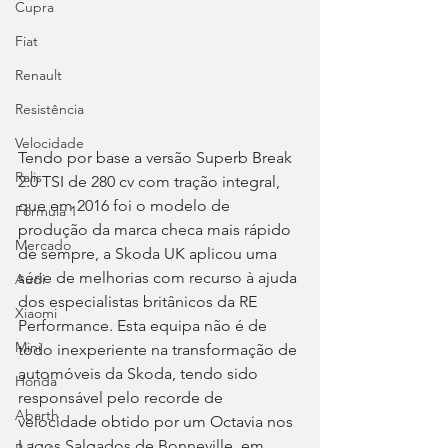
Cupra
Fiat
Renault
Resistência
Velocidade
Tendo por base a versão Superb Break 
Ralis
2.0 TSI de 280 cv com tração integral, 
que em 2016 foi o modelo de 
Fórmula 1
produção da marca checa mais rápido 
Mercado
de sempre, a Skoda UK aplicou uma 
série de melhorias com recurso à ajuda 
Audi
dos especialistas britânicos da RE 
Xiaomi
Performance. Esta equipa não é de 
Mini
todo inexperiente na transformação de 
automóveis da Skoda, tendo sido 
Honda
responsável pelo recorde de 
Abarth
velocidade obtido por um Octavia nos 
Lagos Salgados de Bonneville, em 