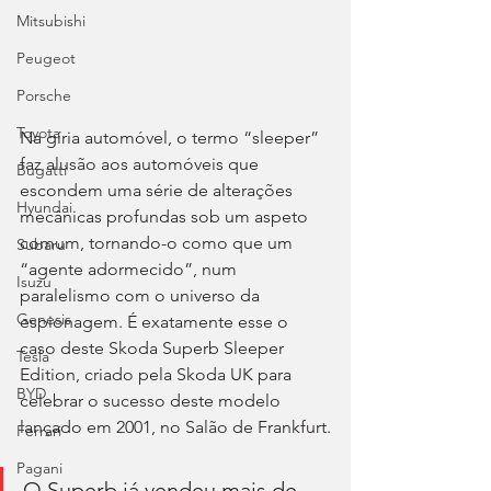
Mitsubishi
Peugeot
Porsche
Toyota
Na gíria automóvel, o termo “sleeper” 
faz alusão aos automóveis que 
Bugatti
escondem uma série de alterações 
Hyundai
mecânicas profundas sob um aspeto 
comum, tornando-o como que um 
Subaru
“agente adormecido”, num 
Isuzu
paralelismo com o universo da 
Genesis
espionagem. É exatamente esse o 
caso deste Skoda Superb Sleeper 
Tesla
Edition, criado pela Skoda UK para 
BYD
celebrar o sucesso deste modelo 
lançado em 2001, no Salão de Frankfurt.
Ferrari
Pagani
O Superb já vendeu mais de 