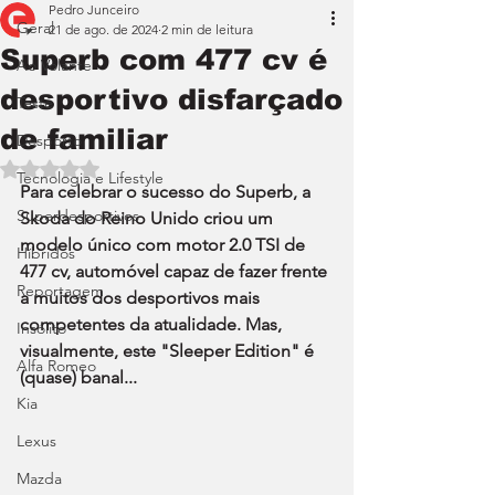
Pedro Junceiro
Geral
21 de ago. de 2024
2 min de leitura
Superb com 477 cv é
Ao Volante
desportivo disfarçado
Teste
de familiar
Desporto
Avaliado com NaN de 5 estrelas.
Tecnologia e Lifestyle
Para celebrar o sucesso do Superb, a 
Superdesportivos
Skoda do Reino Unido criou um 
modelo único com motor 2.0 TSI de 
Híbridos
477 cv, automóvel capaz de fazer frente 
Reportagem
a muitos dos desportivos mais 
competentes da atualidade. Mas, 
Insólito
visualmente, este "Sleeper Edition" é 
Alfa Romeo
(quase) banal...
Kia
Lexus
Mazda