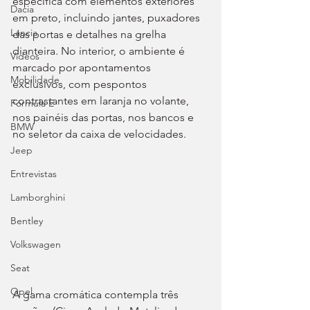
específica com elementos exteriores 
Dacia
em preto, incluindo jantes, puxadores 
Lancia
das portas e detalhes na grelha 
dianteira. No interior, o ambiente é 
Videos
marcado por apontamentos 
Mobilidade
exclusivos, com pespontos 
contrastantes em laranja no volante, 
Fórmula E
nos painéis das portas, nos bancos e 
BMW
no seletor da caixa de velocidades.
Jeep
Entrevistas
Lamborghini
Bentley
Volkswagen
Seat
Opel
A gama cromática contempla três 