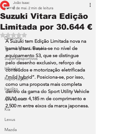
João Isaac
Geral
2 de mai.
2 min de leitura
Suzuki Vitara Edição
Ao Volante
Limitada por 30.644 €
Teste
Avaliado com NaN de 5 estrelas.
Desporto
A Suzuki tem Edição Limitada nova na 
Tecnologia e Lifestyle
gama Vitara. Baseia-se no nível de 
equipamento S3, que se distingue 
Superdesportivos
pelo desenho exclusivo, reforço de 
Híbridos
conteúdos e motorização eletrificada 
“mild hybrid”. Posiciona-se, por isso, 
Reportagem
como uma proposta mais completa 
Insólito
dentro da gama do Sport Utility Vehicle 
(SUV) com 4,185 m de comprimento e 
Alfa Romeo
2,500 m entre eixos da marca japonesa.
Kia
Lexus
Mazda