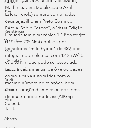
opções (Cinza-Azulado Metalizado, 
Cupra
Marfim Savana Metalizado e Azul 
Fiat
Esfera Pérola) sempre combinadas 
com tejadilho em Preto Cósmico 
Renault
Pérola. Sob o “capot”, o Vitara Edição 
Resistência
Limitada tem a mecânica 1.4 Boosterjet 
Velocidade
(110 cv e 235 Nm) apoiada por 
tecnologia “mild hybrid” de 48V, que 
Ralis
integra motor elétrico com 12,2 kW/16 
Fórmula 1
cv e 50 Nm que pode ser associada 
tanto a caixa manual de 6 velocidades, 
Mercado
como a caixa automática com o 
Audi
mesmo número de relações, bem 
como a tração dianteira ou a sistema 
Xiaomi
de quatro rodas motrizes (AllGrip 
Mini
Select).
Honda
Abarth