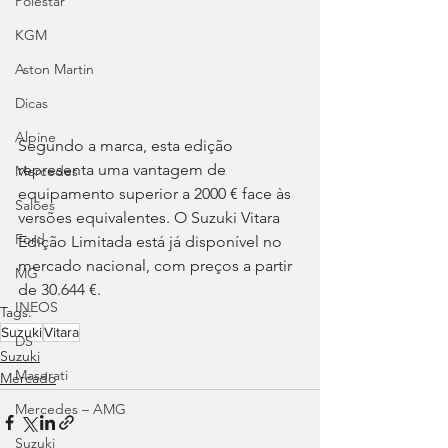
Polestar
KGM
Aston Martin
Dicas
Alpine
Segundo a marca, esta edição 
representa uma vantagem de 
Mercedes
equipamento superior a 2000 € face às 
Salões
versões equivalentes. O Suzuki Vitara 
Ford
Edição Limitada está já disponível no 
mercado nacional, com preços a partir 
MG
de 30.644 €.
INEOS
Tags:
Suzuki
Vitara
DS
Suzuki
Maserati
Mercado
Mercedes – AMG
Suzuki