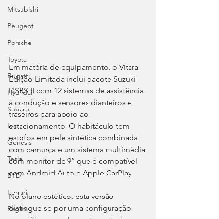
Mitsubishi
Peugeot
Porsche
Toyota
Em matéria de equipamento, o Vitara 
Bugatti
Edição Limitada inclui pacote Suzuki 
DSBS II com 12 sistemas de assistência 
Hyundai
à condução e sensores dianteiros e 
Subaru
traseiros para apoio ao 
estacionamento. O habitáculo tem 
Isuzu
estofos em pele sintética combinada 
Genesis
com camurça e um sistema multimédia 
Tesla
com monitor de 9’’ que é compatível 
com Android Auto e Apple CarPlay.
BYD
Ferrari
No plano estético, esta versão 
distingue-se por uma configuração 
Pagani