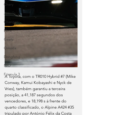
Chery
Jaecoo
Changan
Ebro
Geely
Omoda
Dongfeng
NIO
Fórmula 3
A Toyota, com o TR010 Hybrid 
#7
 (Mike 
Conway, Kamui Kobayashi e Nyck de 
Vries), também garantiu a terceira 
posição, a 41,187 segundos dos 
vencedores, e 18,198 s à frente do 
quarto classificado, o Alpine A424 
#35
tripulado por António Félix da Costa 