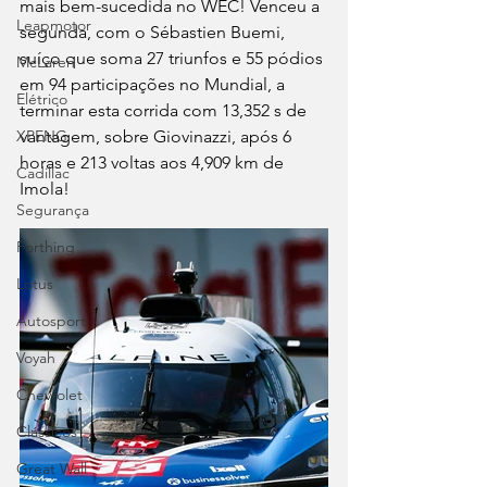
mais bem-sucedida no WEC! Venceu a 
Leapmotor
segunda, com o Sébastien Buemi, 
suíço que soma 27 triunfos e 55 pódios 
McLaren
em 94 participações no Mundial, a 
Elétrico
terminar esta corrida com 13,352 s de 
vantagem, sobre Giovinazzi, após 6 
XPENG
horas e 213 voltas aos 4,909 km de 
Cadillac
Imola!
Segurança
Forthing
Lotus
Autosport
Voyah
Chevrolet
Clássicos
Great Wall