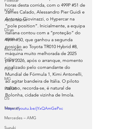
Polestar
horas desta corrida, com o 499P 
#51
 de 
KGM
James Calado, Alessandro Pier Guidi e 
Antonio Giovinazzi, o Hypercar na 
Aston Martin
“pole position”. Inicialmente, a equipa 
Dicas
italiana contou com a “proteção” do 
499P 
#50
, que ganhou a segunda 
Alpine
posição ao Toyota TR010 Hybrid 
#8
, 
Mercedes
máquina muito melhorada de 2025 
Salões
para 2026, após o arranque, momento 
sinalizado pelo comandante do 
Ford
Mundial de Fórmula 1, Kimi Antonelli, 
MG
ao agitar bandeira de Itália. O piloto 
italiano, recorda-se, é natural de 
INEOS
Bolonha, cidade vizinha de Imola.
DS
Maserati
https://youtu.be/jYxQAmGePxc
Mercedes – AMG
Suzuki