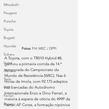
Mitsubishi
Peugeot
Porsche
Toyota
Bugatti
Hyundai
Fotos: 
FIA WEC / DPPI
Subaru
A Toyota, com o TR010 Hybrid 
#8
, 
Isuzu
ganhou a primeira corrida da 14.ª 
temporada do Campeonato do 
Genesis
Mundo de Resistência (WEC). Nas 6 
Tesla
Horas de Imola, com 92.175 adeptos 
nas bancadas do Autodromo 
BYD
Internazionale Enzo e Dino Ferrari, a 
Ferrari
maioria à espera de vitória do 499P da 
Pagani
Ferrari AF Corse, a formação nipónica 