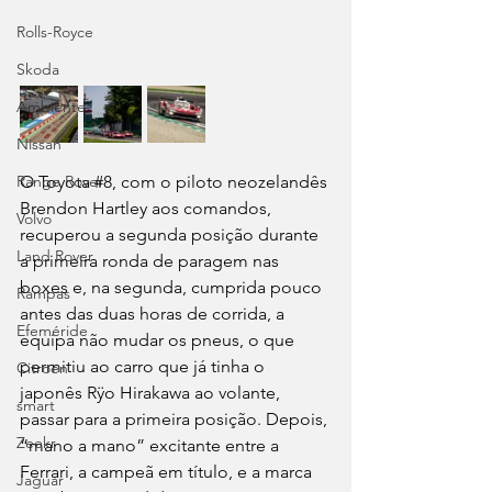
Rolls-Royce
Skoda
Ambiente
Nissan
O Toyota 
#8
, com o piloto neozelandês 
Range Rover
Brendon Hartley aos comandos, 
Volvo
recuperou a segunda posição durante 
Land Rover
a primeira ronda de paragem nas 
boxes e, na segunda, cumprida pouco 
Rampas
antes das duas horas de corrida, a 
Efeméride
equipa não mudar os pneus, o que 
permitiu ao carro que já tinha o 
Citroën
japonês Rÿo Hirakawa ao volante, 
smart
passar para a primeira posição. Depois, 
Zeekr
“mano a mano” excitante entre a 
Ferrari, a campeã em título, e a marca 
Jaguar