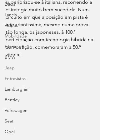
superiorizou-se à italiana, recorrendo a 
Dacia
estratégia muito bem-sucedida. Num 
Lancia
circuito em que a posição em pista é 
importantíssima, mesmo numa prova 
Videos
tão longa, os japoneses, à 100.ª 
Mobilidade
participação com tecnologia híbrida na 
Fórmula E
competição, comemoraram a 50.ª 
vitória!
BMW
Jeep
Entrevistas
Lamborghini
Bentley
Volkswagen
Seat
Opel