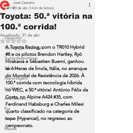
José Caetano
Geral
20 de abr.
3 min de leitura
Toyota: 50.ª vitória na
Ao Volante
100.ª corrida!
Teste
Atualizado:
21 de abr.
Desporto
Avaliado com NaN de 5 estrelas.
A Toyota Racing, com o TR010 Hybrid 
Tecnologia e Lifestyle
#8
 e os pilotos Brendon Hartley, Ryö 
Superdesportivos
Hirakawa e Sébastien Buemi, ganhou 
Híbridos
as 6 Horas de Ímola, Itália, no arranque 
do Mundial de Resistência de 2026. À 
Reportagem
100.ª corrida com tecnologia híbrida 
Insólito
no WEC, a 50.ª vitória! António Félix da 
Costa, no Alpine A424 
#35
, com 
Alfa Romeo
Ferdinand Habsburg e Charles Milesi 
Kia
quarto classificado na categoria de 
topo (Hypercar), no regresso ao 
Lexus
campeonato.
Mazda