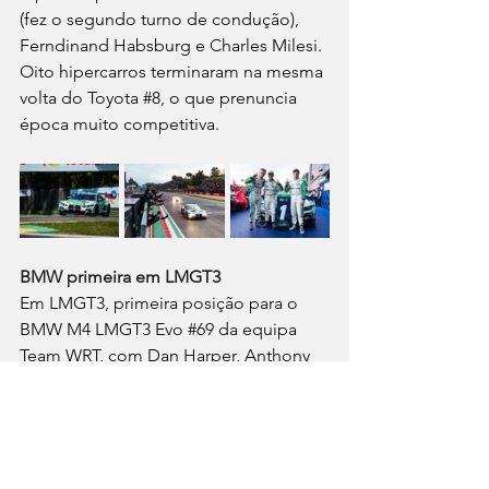
(fez o segundo turno de condução), 
Ferndinand Habsburg e Charles Milesi. 
Oito hipercarros terminaram na mesma 
volta do Toyota 
#8
, o que prenuncia 
época muito competitiva.
BMW primeira em LMGT3
Em LMGT3, primeira posição para o 
BMW M4 LMGT3 Evo 
#69
 da equipa 
Team WRT, com Dan Harper, Anthony 
McIntosh e Parker Thompson, com 
0,265 s de vantagem sobre o Corvette 
Z06 LMGT3.R 
#33
 da TF Sport (Nicky 
Catsburg, Jonny Edgar, Blake 
McDonald)! Tratou-se, todavia, de 