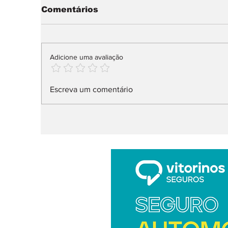
Comentários
Adicione uma avaliação
Range Rover GT: mais
R
Escreva um comentário
estrada, menos TT
E