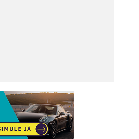
port
n