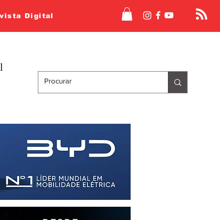
vista Digital
l