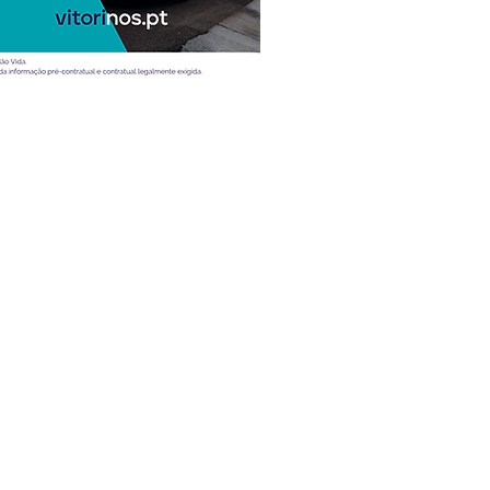
Atualidade
Vídeos
Ao volante
Desporto
Entrevistas
Mobilidade
Teste
Dicas