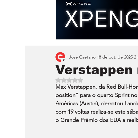
José Caetano
18 de out. de 2025
2 
Verstappen 
Avaliado com NaN de 5 estrelas.
Max Verstappen, da Red Bull-Hon
position" para o quarto Sprint no
Américas (Austin), derrotou Land
com 19 voltas realiza-se este sába
o Grande Prémio dos EUA a reali