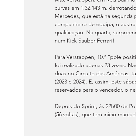
curvas em 1.32,143 m, derrotando,
Mercedes, que está na segunda 
companheiro de equipa, o australia
qualificação. Na quarta, surpre
num Kick Sauber-Ferrari!
Para Verstappen, 10.ª “pole posi
foi realizado apenas 23 vezes. Na
duas no Circuito das Américas, t
(2023 e 2024). E, assim, este sáb
reservados para o vencedor, o nee
Depois do Sprint, às 22h00 de Por
(56 voltas), que tem início marc