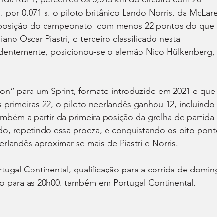
 por 0,071 s, o piloto britânico Lando Norris, da McLar
posição do campeonato, com menos 22 pontos do que 
no Oscar Piastri, o terceiro classificado nesta 
endentemente, posicionou-se o alemão Nico Hülkenberg, 
tion” para um Sprint, formato introduzido em 2021 e que
s primeiras 22, o piloto neerlandês ganhou 12, incluindo 
ambém a partir da primeira posição da grelha de partida 
ado, repetindo essa proeza, e conquistando os oito pont
rlandês aproximar-se mais de Piastri e Norris.
tugal Continental, qualificação para a corrida de domin
ado para as 20h00, também em Portugal Continental. 