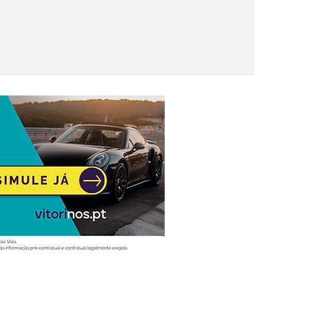
 compra-o
-o só em