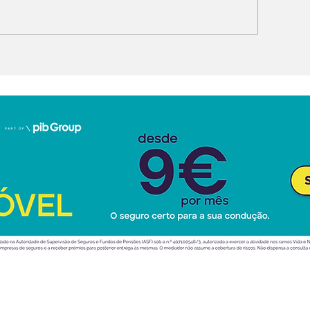
rump ataca carros
Ferrari novo:
létricos (outra vez!)
agora, recebe
2028