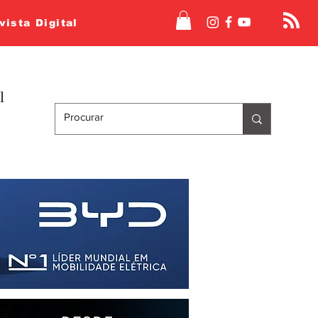
vista Digital
l