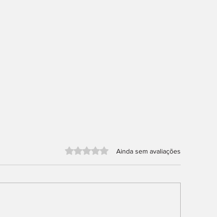
Avaliado com 0 de 5 estrelas.
Ainda sem avaliações