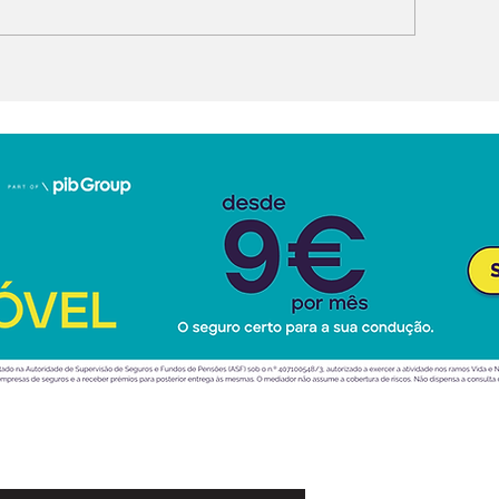
URE: só 100 unidades
na Europa com
luxo e na inte
artificial