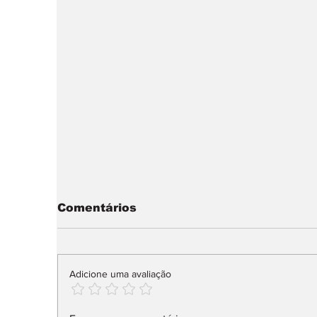
Comentários
Adicione uma avaliação
Audi Q9 SUV direto ao
M