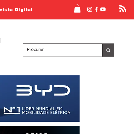
vista Digital
l