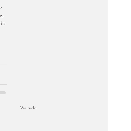
z 
s 
do 
Ver tudo