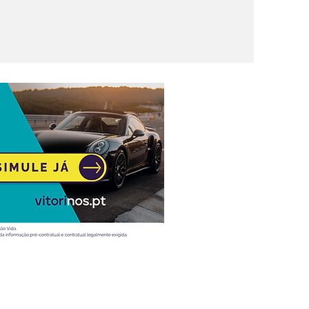
 foco no
ligência