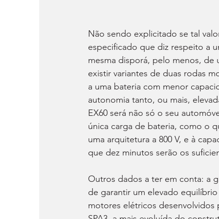
Não sendo explicitado se tal val
especificado que diz respeito a u
mesma disporá, pelo menos, de u
existir variantes de duas rodas m
a uma bateria com menor capacida
autonomia tanto, ou mais, elevad
EX60 será não só o seu automóve
única carga de bateria, como o q
uma arquitetura a 800 V, e à capa
que dez minutos serão os suficie
Outros dados a ter em conta: a g
de garantir um elevado equilíbri
motores elétricos desenvolvidos 
SPA3, a mais evoluída do constru