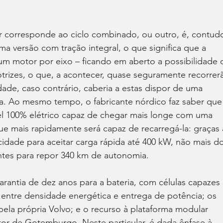
or corresponde ao ciclo combinado, ou outro, é, contudo
ma versão com tração integral, o que significa que a 
m motor por eixo – ficando em aberto a possibilidade 
otrizes, o que, a acontecer, quase seguramente recorrer
de, caso contrário, caberia a estas dispor de uma 
a. Ao mesmo tempo, o fabricante nórdico faz saber que
l 100% elétrico capaz de chegar mais longe com uma 
ue mais rapidamente será capaz de recarregá-la: graças 
cidade para aceitar carga rápida até 400 kW, não mais do
ntes para repor 340 km de autonomia.
arantia de dez anos para a bateria, com células capazes 
o entre densidade energética e entrega de potência; os 
pela própria Volvo; e o recurso à plataforma modular 
tor de Gotemburgo. Neste particular, é dada ênfase à 