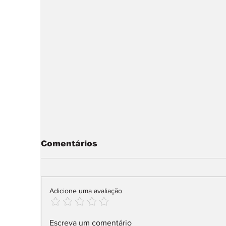
Comentários
Adicione uma avaliação
smart #2: arte urbana
F
Escreva um comentário