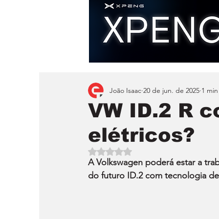
João Isaac
20 de jun. de 2025
1 min
VW ID.2 R c
elétricos?
Avaliado com NaN de 5 estrelas.
A Volkswagen poderá estar a tra
do futuro ID.2 com tecnologia de