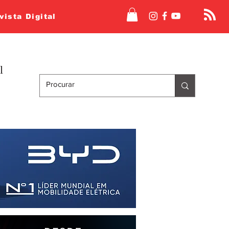
vista Digital
l