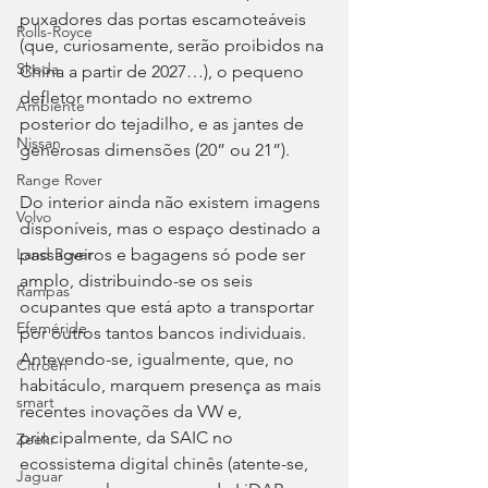
puxadores das portas escamoteáveis 
Rolls-Royce
(que, curiosamente, serão proibidos na 
Skoda
China a partir de 2027…), o pequeno 
defletor montado no extremo 
Ambiente
posterior do tejadilho, e as jantes de 
Nissan
generosas dimensões (20” ou 21”).
Range Rover
Do interior ainda não existem imagens 
Volvo
disponíveis, mas o espaço destinado a 
passageiros e bagagens só pode ser 
Land Rover
amplo, distribuindo-se os seis 
Rampas
ocupantes que está apto a transportar 
Efeméride
por outros tantos bancos individuais. 
Antevendo-se, igualmente, que, no 
Citroën
habitáculo, marquem presença as mais 
smart
recentes inovações da VW e, 
principalmente, da SAIC no 
Zeekr
ecossistema digital chinês (atente-se, 
Jaguar