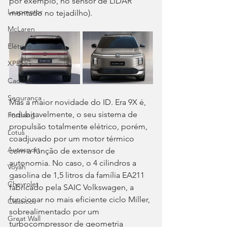
por exemplo, no sensor de LiDAR 
Leapmotor
montado no tejadilho).
McLaren
Elétrico
XPENG
Cadillac
Segurança
Mas a maior novidade do ID. Era 9X é, 
indubitavelmente, o seu sistema de 
Forthing
propulsão totalmente elétrico, porém, 
Lotus
coadjuvado por um motor térmico 
Autosport
com a função de extensor de 
autonomia. No caso, o 4 cilindros a 
Voyah
gasolina de 1,5 litros da família EA211 
Chevrolet
fabricado pela SAIC Volkswagen, a 
funcionar no mais eficiente ciclo Miller, 
Clássicos
sobrealimentado por um 
Great Wall
turbocompressor de geometria 