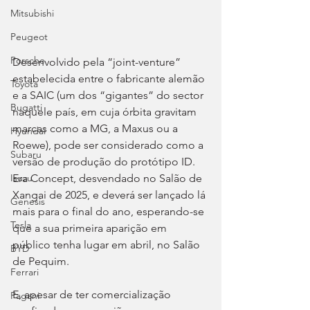
Mitsubishi
Peugeot
Porsche
Desenvolvido pela “joint-venture” 
estabelecida entre o fabricante alemão 
Toyota
e a SAIC (um dos “gigantes” do sector 
Bugatti
naquele país, em cuja órbita gravitam 
marcas como a MG, a Maxus ou a 
Hyundai
Roewe), pode ser considerado como a 
Subaru
versão de produção do protótipo ID. 
Era Concept, desvendado no Salão de 
Isuzu
Xangai de 2025, e deverá ser lançado lá 
Genesis
mais para o final do ano, esperando-se 
Tesla
que a sua primeira aparição em 
público tenha lugar em abril, no Salão 
BYD
de Pequim.
Ferrari
E, apesar de ter comercialização 
Pagani