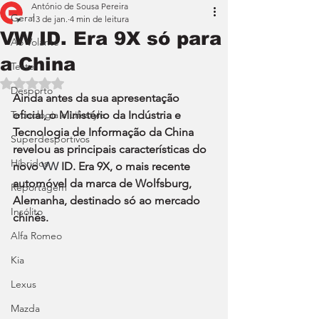
António de Sousa Pereira
Geral
13 de jan.
4 min de leitura
VW ID. Era 9X só para
Ao Volante
a China
Teste
Avaliado com NaN de 5 estrelas.
Desporto
Ainda antes da sua apresentação 
Tecnologia e Lifestyle
oficial, o Ministério da Indústria e 
Tecnologia de Informação da China 
Superdesportivos
revelou as principais características do 
Híbridos
novo 
VW 
ID. Era 9X, o mais recente 
automóvel da marca de Wolfsburg, 
Reportagem
Alemanha, destinado só ao mercado 
Insólito
chinês.
Alfa Romeo
Kia
Lexus
Mazda