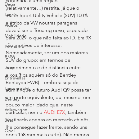
confinada a uma região 
Dacia
(relativamente…) restrita, já que o 
Lancia
maior Sport Utility Vehicle (SUV) 100% 
elétrico da VW noutras paragens 
Videos
deverá ser o Touareg novo, esperado 
Mobilidade
para 2029, o que não falta ao ID. Era 9X 
são motivos de interesse. 
Fórmula E
Nomeadamente, ser um dos maiores 
BMW
SUV do grupo: em termos de 
comprimento e de distância entre 
Jeep
eixos (fica aquém só do Bentley 
Entrevistas
Bentayga EWB) – embora seja de 
Lamborghini
admitir que o futuro Audi Q9 possa ter 
um porte equivalente, ou, mesmo, um 
Bentley
pouco maior (dado que, neste 
Volkswagen
particular, nem o 
AUDI E7X
, também 
destinado apenas ao mercado chinês, 
Seat
lhe consegue fazer frente, sendo uns 
Opel
bons 158 mm mais curto). Não menos 