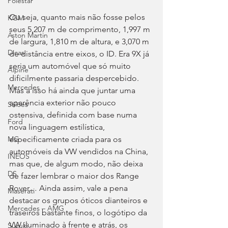
Polestar
Ou seja, quanto mais não fosse pelos 
KGM
seus 5,207 m de comprimento, 1,997 m 
Aston Martin
de largura, 1,810 m de altura, e 3,070 m 
Dicas
de distância entre eixos, o ID. Era 9X já 
seria um automóvel que só muito 
Alpine
dificilmente passaria despercebido. 
Mercedes
Mas a isso há ainda que juntar uma 
aparência exterior não pouco 
Salões
ostensiva, definida com base numa 
Ford
nova linguagem estilística, 
especificamente criada para os 
MG
automóveis da VW vendidos na China, 
INEOS
mas que, de algum modo, não deixa 
DS
de fazer lembrar o maior dos Range 
Rover… Ainda assim, vale a pena 
Maserati
destacar os grupos óticos dianteiros e 
Mercedes – AMG
traseiros bastante finos, o logótipo da 
VW iluminado à frente e atrás, os 
Suzuki