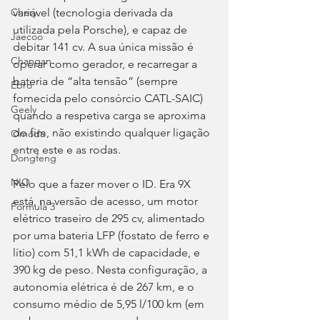
variável (tecnologia derivada da 
Chery
utilizada pela Porsche), e capaz de 
Jaecoo
debitar 141 cv. A sua única missão é 
Changan
operar como gerador, e recarregar a 
bateria de “alta tensão” (sempre 
Ebro
fornecida pelo consórcio CATL-SAIC) 
Geely
quando a respetiva carga se aproxima 
do fim, não existindo qualquer ligação 
Omoda
entre este e as rodas.
Dongfeng
NIO
Pelo que a fazer mover o ID. Era 9X 
está, na versão de acesso, um motor 
Fórmula 3
elétrico traseiro de 295 cv, alimentado 
por uma bateria LFP (fostato de ferro e 
lítio) com 51,1 kWh de capacidade, e 
390 kg de peso. Nesta configuração, a 
autonomia elétrica é de 267 km, e o 
consumo médio de 5,95 l/100 km (em 