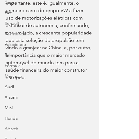
Cupra
importante, este é, igualmente, o 
primeiro carro do grupo VW a fazer 
Fiat
uso de motorizações elétricas com 
Renault
extensor de autonomia, confirmando, 
por um lado, a crescente popularidade 
Resistência
que esta solução de propulsão tem 
Velocidade
vindo a granjear na China, e, por outro, 
a importância que o maior mercado 
Ralis
automóvel do mundo tem para a 
Fórmula 1
saúde financeira do maior construtor 
Mercado
europeu.
Audi
Xiaomi
Mini
Honda
Abarth