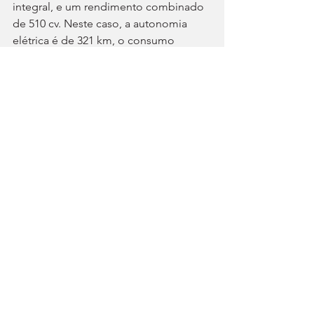
integral, e um rendimento combinado 
de 510 cv. Neste caso, a autonomia 
elétrica é de 321 km, o consumo 
médio de gasolina de 6,27 l/100 km, e 
o peso do conjunto de 2700 kg.
Resta referir que esta recente entrada 
da VW no sector dos elétricos com 
extensor de autonomia não ficará 
limitada ao ID. Era 9X, e nem sequer à 
China. Nos EUA, está já confirmado o 