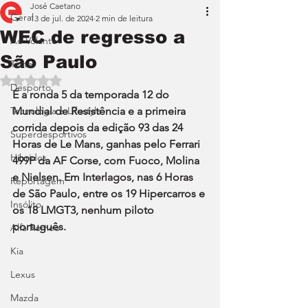
José Caetano
Geral
13 de jul. de 2024
2 min de leitura
WEC de regresso a
Ao Volante
São Paulo
Teste
Avaliado com NaN de 5 estrelas.
Desporto
É a ronda 5 da temporada 12 do 
Tecnologia e Lifestyle
Mundial de Resistência e a primeira 
corrida depois da edição 93 das 24 
Superdesportivos
Horas de Le Mans, ganhas pelo Ferrari 
Híbridos
499P da AF Corse, com Fuoco, Molina 
e Nielsen. Em Interlagos, nas 6 Horas 
Reportagem
de São Paulo, entre os 19 Hipercarros e 
Insólito
os 18 LMGT3, nenhum piloto 
português.
Alfa Romeo
Kia
Lexus
Mazda