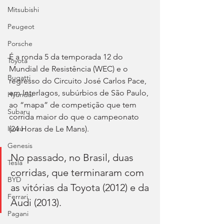
Mitsubishi
Peugeot
Porsche
É a ronda 5 da temporada 12 do 
Toyota
Mundial de Resistência (WEC) e o 
Bugatti
regresso do Circuito José Carlos Pace, 
em Interlagos, subúrbios de São Paulo, 
Hyundai
ao “mapa” de competição que tem 
Subaru
corrida maior do que o campeonato 
(24 Horas de Le Mans). 
Isuzu
Genesis
No passado, no Brasil, duas 
Tesla
corridas, que terminaram com 
BYD
as vitórias da Toyota (2012) e da 
Ferrari
Audi (2013). 
Pagani