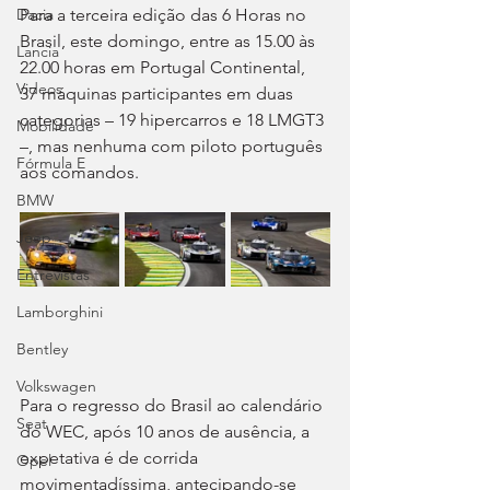
Para a terceira edição das 6 Horas no 
Dacia
Brasil, este domingo, entre as 15.00 às 
Lancia
22.00 horas em Portugal Continental, 
Videos
37 máquinas participantes em duas 
categorias – 19 hipercarros e 18 LMGT3 
Mobilidade
–, mas nenhuma com piloto português 
Fórmula E
aos comandos.
BMW
Jeep
Entrevistas
Lamborghini
Bentley
Volkswagen
Para o regresso do Brasil ao calendário 
Seat
do WEC, após 10 anos de ausência, a 
expetativa é de corrida 
Opel
movimentadíssima, antecipando-se 