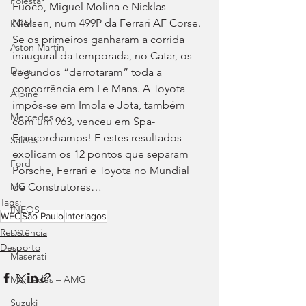
Polestar
Fuoco, Miguel Molina e Nicklas 
Nielsen, num 499P da Ferrari AF Corse. 
KGM
Se os primeiros ganharam a corrida 
Aston Martin
inaugural da temporada, no Catar, os 
Dicas
segundos “derrotaram” toda a 
concorrência em Le Mans. A Toyota 
Alpine
impôs-se em Imola e Jota, também 
Mercedes
com um 963, venceu em Spa-
Francorchamps! E estes resultados 
Salões
explicam os 12 pontos que separam 
Ford
Porsche, Ferrari e Toyota no Mundial 
de Construtores…
MG
Tags:
INEOS
WEC
São Paulo
Interlagos
Resistência
DS
Desporto
Maserati
Mercedes – AMG
Suzuki