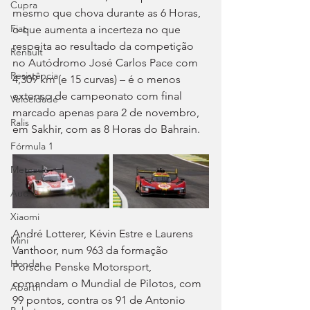
Cupra
mesmo que chova durante as 6 Horas, 
Fiat
o que aumenta a incerteza no que 
respeita ao resultado da competição 
Renault
no Autódromo José Carlos Pace com 
Resistência
4,309 km (e 15 curvas) – é o menos 
extenso de campeonato com final 
Velocidade
marcado apenas para 2 de novembro, 
Ralis
em Sakhir, com as 8 Horas do Bahrain.
Fórmula 1
Mercado
Audi
Xiaomi
André Lotterer, Kévin Estre e Laurens 
Mini
Vanthoor, num 963 da formação 
Honda
Porsche Penske Motorsport, 
comandam o Mundial de Pilotos, com 
Abarth
99 pontos, contra os 91 de Antonio 