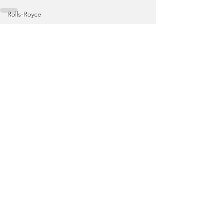
Rolls-Royce
Skoda
Ver tudo
Posts recentes
Ambiente
Nissan
Range Rover
Volvo
Land Rover
Rampas
Efeméride
Citroën
smart
Zeekr
Jaguar