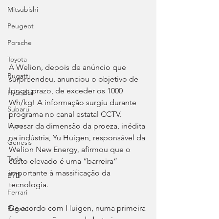
Mitsubishi
Peugeot
Porsche
Toyota
A Welion, depois de anúncio que 
Bugatti
surpreendeu, anunciou o objetivo de 
longo prazo, de exceder os 1000 
Hyundai
Wh/kg! A informação surgiu durante 
Subaru
programa no canal estatal CCTV. 
Apesar da dimensão da proeza, inédita 
Isuzu
na indústria, Yu Huigen, responsável da 
Genesis
Welion New Energy, afirmou que o 
Tesla
custo elevado é uma “barreira” 
importante à massificação da 
BYD
tecnologia.
Ferrari
De acordo com Huigen, numa primeira 
Pagani