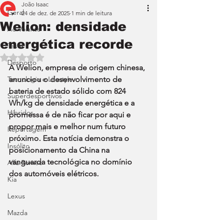
João Isaac
Geral
24 de dez. de 2025
1 min de leitura
Welion: densidade
Ao Volante
energética recorde
Teste
Avaliado com NaN de 5 estrelas.
Desporto
A Welion, empresa de origem chinesa, 
Tecnologia e Lifestyle
anunciou o desenvolvimento de 
bateria de estado sólido com 824 
Superdesportivos
Wh/kg de densidade energética e a 
Híbridos
promessa é de não ficar por aqui e 
propor mais e melhor num futuro 
Reportagem
próximo. Esta notícia demonstra o 
Insólito
posicionamento da China na 
vanguarda tecnológica no domínio 
Alfa Romeo
dos automóveis elétricos.
Kia
Lexus
Mazda