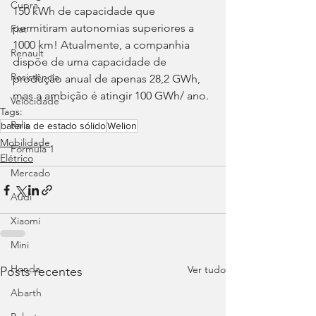
Cupra
150 kWh de capacidade que 
permitiram autonomias superiores a 
Fiat
1000 km! Atualmente, a companhia 
Renault
dispõe de uma capacidade de 
Resistência
produção anual de apenas 28,2 GWh, 
mas a ambição é atingir 100 GWh/ ano.
Velocidade
Tags:
Ralis
bateria de estado sólido
Welion
Mobilidade
Fórmula 1
Elétrico
Mercado
Audi
Xiaomi
Mini
Honda
Ver tudo
Posts recentes
Abarth