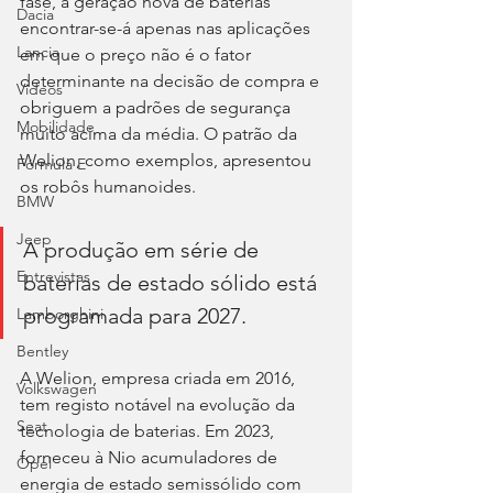
fase, a geração nova de baterias 
Dacia
encontrar-se-á apenas nas aplicações 
Lancia
em que o preço não é o fator 
determinante na decisão de compra e 
Videos
obriguem a padrões de segurança 
Mobilidade
muito acima da média. O patrão da 
Welion, como exemplos, apresentou 
Fórmula E
os robôs humanoides.
BMW
Jeep
A produção em série de 
Entrevistas
baterias de estado sólido está 
programada para 2027.
Lamborghini
Bentley
A Welion, empresa criada em 2016, 
Volkswagen
tem registo notável na evolução da 
Seat
tecnologia de baterias. Em 2023, 
forneceu à Nio acumuladores de 
Opel
energia de estado semissólido com 