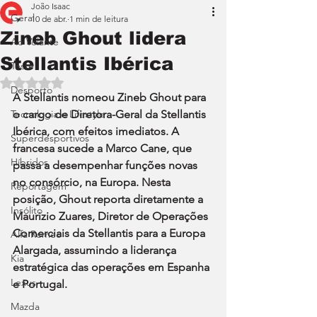
João Isaac
Geral
10 de abr.
1 min de leitura
Zineb Ghout lidera
Ao Volante
Stellantis Ibérica
Teste
Avaliado com NaN de 5 estrelas.
Desporto
A Stellantis nomeou Zineb Ghout para 
Tecnologia e Lifestyle
o cargo de Diretora-Geral da Stellantis 
Ibérica, com efeitos imediatos. A 
Superdesportivos
francesa sucede a Marco Cane, que 
Híbridos
passa a desempenhar funções novas 
no consórcio, na Europa. Nesta 
Reportagem
posição, Ghout reporta diretamente a 
Insólito
Maurizio Zuares, Diretor de Operações 
Comerciais da Stellantis para a Europa 
Alfa Romeo
Alargada, assumindo a liderança 
Kia
estratégica das operações em Espanha 
Lexus
e Portugal.
Mazda