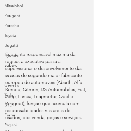
Mitsubishi
Peugeot
Porsche
Toyota
Bugatti
Enquanto responsável máxima da 
Hyundai
região, a executiva passa a 
Subaru
supervisionar o desenvolvimento das 
marcas do segundo maior fabricante 
Isuzu
europeu de automóveis (Abarth, Alfa 
Genesis
Romeo, Citroën, DS Automobiles, Fiat, 
Tesla
Jeep, Lancia, Leapmotor, Opel e 
Peugeot), função que acumula com 
BYD
responsabilidades nas áreas de 
Ferrari
usados, pós-venda, peças e serviços.
Pagani