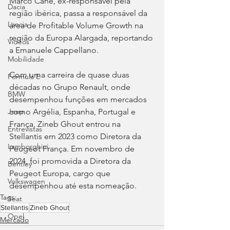
Marco Cane, ex-responsável pela 
Dacia
região ibérica, passa a responsável da 
Lancia
área de Profitable Volume Growth na 
região da Europa Alargada, reportando 
Videos
a Emanuele Cappellano.
Mobilidade
Com uma carreira de quase duas 
Fórmula E
décadas no Grupo Renault, onde 
BMW
desempenhou funções em mercados 
como Argélia, Espanha, Portugal e 
Jeep
França, Zineb Ghout entrou na 
Entrevistas
Stellantis em 2023 como Diretora da 
Lamborghini
Peugeot França. Em novembro de 
2024, foi promovida a Diretora da 
Bentley
Peugeot Europa, cargo que 
Volkswagen
desempenhou até esta nomeação.
Tags:
Seat
Stellantis
Zineb Ghout
Opel
Mercado