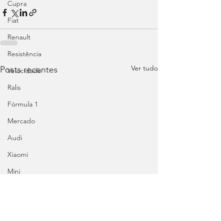
Cupra
Fiat
Renault
Resistência
Ver tudo
Posts recentes
Velocidade
Ralis
Fórmula 1
Mercado
Audi
Xiaomi
Mini
Honda
Abarth