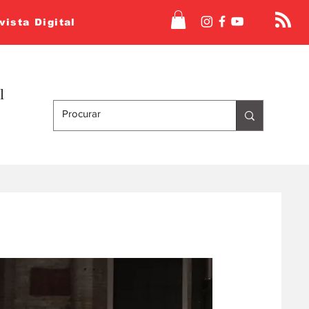
vista Digital
l