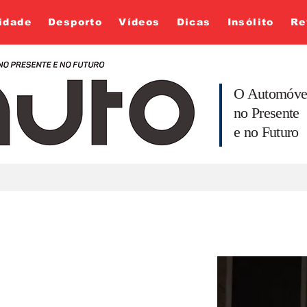
idade
Desporto
Vídeos
Dicas
Insólito
Re
O Automóve
no Presente
e no Futuro