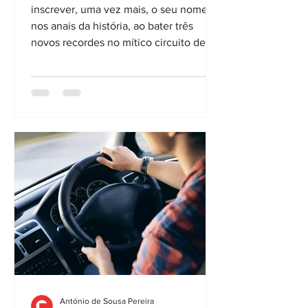
inscrever, uma vez mais, o seu nome
nos anais da história, ao bater três
novos recordes no mítico circuito de
Nürburgring, provando que brilhar no
célebre “Inferno Verde” não está
apenas ao alcance dos mais potentes
modelos desportivos. O feito esteve a
cargo do novo JS50, “pilotado” pelos
jornalistas franceses Nicolas Meunier e
Martin Coulomb, que percorreram
20,832 km, e descreveram as 76
curvas, do incontornável
António de Sousa Pereira