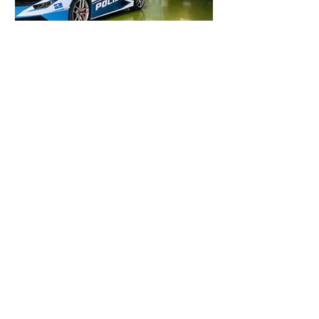
João Isaac
2 de set. de 2025
1 min de leitura
Lamborghini
Este Lamborghini já
percorreu mais de 335
mil km
Este Huracán da polícia italiana
costuma ser notícia pelas missões
especiais em que participa. Hoje é
notícia por já ter percorrido mais...