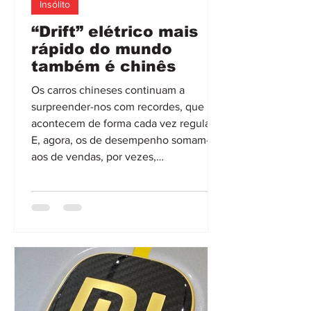
Insólito
“Drift” elétrico mais
rápido do mundo
também é chinês
Os carros chineses continuam a
surpreender-nos com recordes, que
acontecem de forma cada vez regular.
E, agora, os de desempenho somam-se
aos de vendas, por vezes,
avassaladores, mas também, como
desta vez, de desempenho. O GAC
Hyptec SSR é o protagonista do mais
recente, após inscrever o nome no
Livro dos Recordes do Guiness, depois
de realizar manobra de “drift” a 214,523
km/h! O supercarro chinês é assim,
oficialmente, o protagonista do “drift”
mais rápido do mundo protago