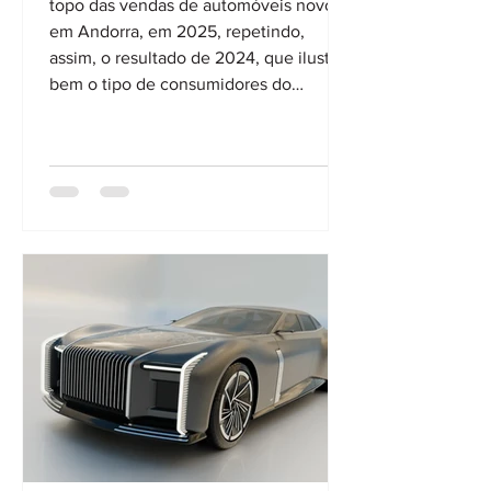
topo das vendas de automóveis novos
em Andorra, em 2025, repetindo,
assim, o resultado de 2024, que ilustra
bem o tipo de consumidores do
Principado nos Pireneus com pouco
mais de 80.000 habitantes. A marca,
nos 12 meses do ano passado, entregou
86 unidades do desportivo, mais três do
que em 2024. A Toyota, com 63 Yaris
Cross, conquistou a segunda posição
no pódio, e a SEAT, com 57 Arona,
garantiu a terceira. De acordo com os
números da