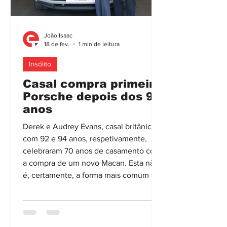
João Isaac
18 de fev.
1 min de leitura
Insólito
Casal compra primeiro
Porsche depois dos 90
anos
Derek e Audrey Evans, casal britânico
com 92 e 94 anos, respetivamente,
celebraram 70 anos de casamento com
a compra de um novo Macan. Esta não
é, certamente, a forma mais comum de
se celebrar um aniversário de
casamento, mas é, garantidamente,
uma das mais originais, principalmente
para quem gosta de automóveis. Um