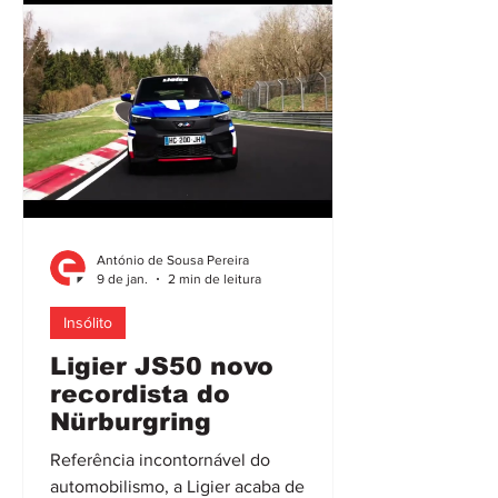
1920 e 1930, reinterpretado com
proporções e tecnologias
contemporâneas, e imagem
assumidamente
António de Sousa Pereira
9 de jan.
2 min de leitura
Insólito
Ligier JS50 novo
recordista do
Nürburgring
Referência incontornável do
automobilismo, a Ligier acaba de