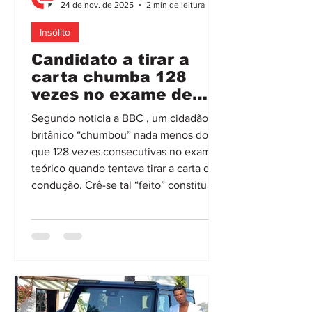
24 de nov. de 2025
2 min de leitura
Insólito
Candidato a tirar a
carta chumba 128
vezes no exame de
código na Grã-
Segundo noticia a BBC , um cidadão
Bretanha
britânico “chumbou” nada menos do
que 128 vezes consecutivas no exame
teórico quando tentava tirar a carta de
condução. Crê-se tal “feito” constitua
um verdadeiro recorde, pelo menos em
terras de Sua Majestade, embora, já no
ano passado, um outro candidato só
tenha conseguido superar o desafio à
75ª tentativa – além de que, de acordo
com dados oficiais, pelo menos 200
condutores falharam essa prova teórica