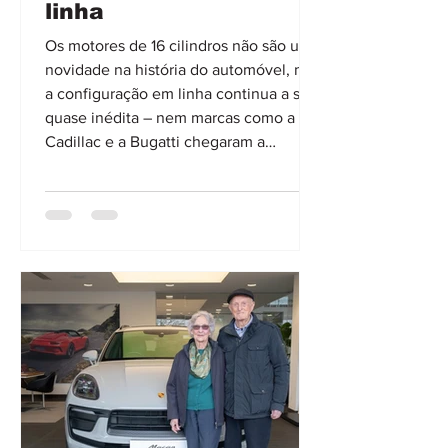
linha
Os motores de 16 cilindros não são uma
novidade na história do automóvel, mas
a configuração em linha continua a ser
quase inédita – nem marcas como a
Cadillac e a Bugatti chegaram a
produzi-la em série. No entanto,
durante décadas, diversos fabricantes
fizeram este tipo de unidades tanto
para carros de estrada, como para
máquinas de competição, casos de Alfa
Romeo, Auto Union, Cadillac e Bugatti,
que apostaram em arquiteturas em V e
em W, que são mais compactas e
viáveis do