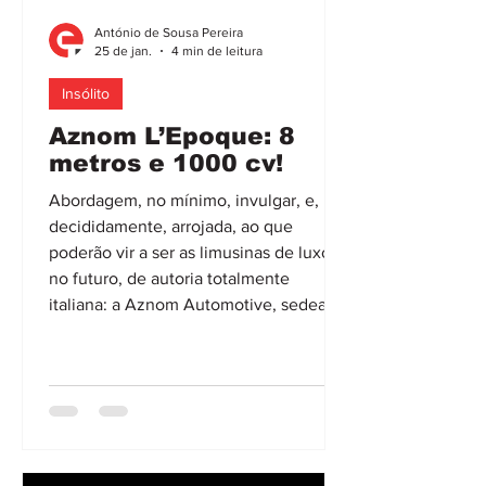
António de Sousa Pereira
25 de jan.
4 min de leitura
Insólito
Aznom L’Epoque: 8
metros e 1000 cv!
Abordagem, no mínimo, invulgar, e,
decididamente, arrojada, ao que
poderão vir a ser as limusinas de luxo
no futuro, de autoria totalmente
italiana: a Aznom Automotive, sedeada
em Monza, em colaboração com a
Camal Studio, de Turim, criou o
L’Epoque. Um automóvel com cerca de
8 m de comprimento (!), e um visual
inspirado no “design” dos automóveis
do género fabricados nas décadas de