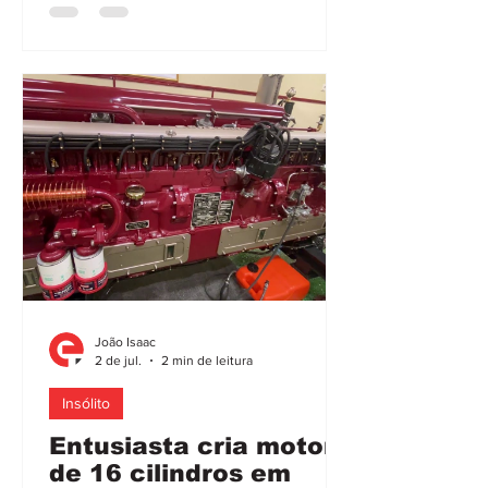
progressos tecnológicos nestes
sistemas, com sensores e programas de
reconhecimento de matrículas (ANPR)
muito fiáveis, continuam a registar-se
casos que expõem limitações. Nalguns
casos, os erros, mesmo sendo muito
evidentes
João Isaac
2 de jul.
2 min de leitura
Insólito
Entusiasta cria motor
de 16 cilindros em