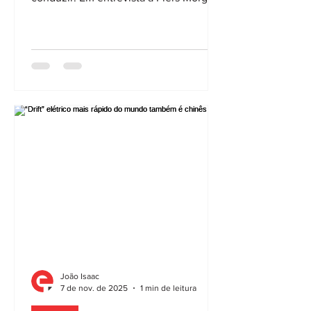
o jogador do Al-Nassr confessou que,
além de não saber ao certo quantos
carros possui, não os conduz. Ao invés,
prefere colecioná-los, sendo essa uma
das suas paixões. O gosto de Cristiano
Ronaldo pelos automóveis desportivos
já é bem conhecido. O jogador da
Seleção Nacional e do Al-Nassr tem
uma col
João Isaac
7 de nov. de 2025
1 min de leitura