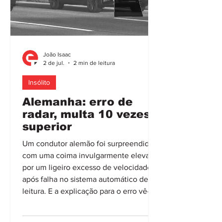
João Isaac
2 de jul.
2 min de leitura
Insólito
Alemanha: erro de
radar, multa 10 vezes
superior
Um condutor alemão foi surpreendido
com uma coima invulgarmente elevada
por um ligeiro excesso de velocidade,
após falha no sistema automático de
leitura. E a explicação para o erro vê-se
de forma clara na imagem captada pelo
radar. Independentemente dos