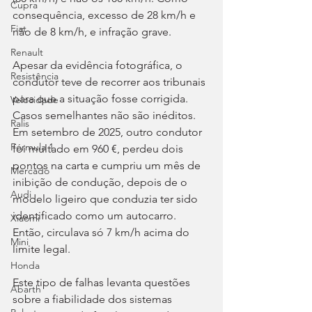
Cupra
consequência, excesso de 28 km/h e 
Fiat
não de 8 km/h, e infração grave.
Renault
Apesar da evidência fotográfica, o 
Resistência
condutor teve de recorrer aos tribunais 
para que a situação fosse corrigida. 
Velocidade
Casos semelhantes não são inéditos. 
Ralis
Em setembro de 2025, outro condutor 
Fórmula 1
foi multado em 960 €, perdeu dois 
pontos na carta e cumpriu um mês de 
Mercado
inibição de condução, depois de o 
Audi
modelo ligeiro que conduzia ter sido 
identificado como um autocarro. 
Xiaomi
Então, circulava só 7 km/h acima do 
Mini
limite legal.
Honda
Este tipo de falhas levanta questões 
Abarth
sobre a fiabilidade dos sistemas 