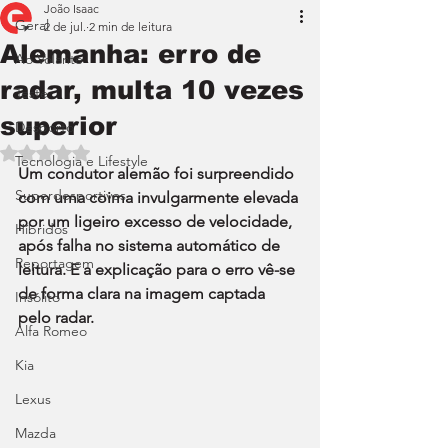
João Isaac
Geral
2 de jul.
2 min de leitura
Alemanha: erro de
Ao Volante
radar, multa 10 vezes
Teste
superior
Desporto
Avaliado com NaN de 5 estrelas.
Tecnologia e Lifestyle
Um condutor alemão foi surpreendido 
Superdesportivos
com uma coima invulgarmente elevada 
por um ligeiro excesso de velocidade, 
Híbridos
após falha no sistema automático de 
Reportagem
leitura. E a explicação para o erro vê-se 
de forma clara na imagem captada 
Insólito
pelo radar.
Alfa Romeo
Kia
Lexus
Mazda