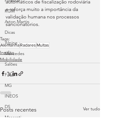
Polestar
automáticos de fiscalização rodoviária 
e reforça muito a importância da 
KGM
validação humana nos processos 
Aston Martin
sancionatórios.
Dicas
Tags:
Alpine
Alemanha
Radares
Multas
Insólito
Mercedes
Mobilidade
Salões
Ford
MG
INEOS
DS
Ver tudo
Posts recentes
Maserati
Mercedes – AMG
Suzuki