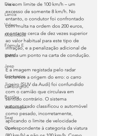
via com limite de 100 km/h – um 
Dacia
excesso de somente 8 km/h. No 
Lancia
entanto, o condutor foi confrontado 
Videos
com multa na ordem dos 200 euros, 
montante cerca de dez vezes superior 
Mobilidade
ao valor habitual para este tipo de 
Fórmula E
infração, e a penalização adicional de 
perda um ponto na carta de condução.
BMW
Jeep
E a imagem registada pelo radar 
Entrevistas
esclarece a origem do erro: o carro 
ligeiro (SUV da Audi) foi confundido 
Lamborghini
com o camião que circulava em 
Bentley
sentido contrário. O sistema 
automatizado classificou o automóvel 
Volkswagen
como pesado, incorretamente, 
Seat
aplicando o limite de velocidade 
correspondente à categoria da viatura 
Opel
(80 km/h) e não os 100 km/h. Como 