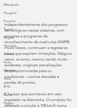
Mitsubishi
Peugeot
Porsche
Independentemente dos progressos 
Toyota
tecnológicos nestes sistemas, com 
sensores e programas de 
Bugatti
reconhecimento de matrículas (ANPR) 
Hyundai
muito fiáveis, continuam a registar-se 
casos que expõem limitações. Nalguns 
Subaru
casos, os erros, mesmo sendo muito 
Isuzu
evidentes, originam penalizações 
Genesis
desproporcionadas para os 
condutores – coimas elevadas e 
Tesla
perdas de pontos.
BYD
E foi isso que aconteceu em caso 
Ferrari
registado na Alemanha. O condutor foi 
Pagani
detetado a circular a 108 km/h numa 