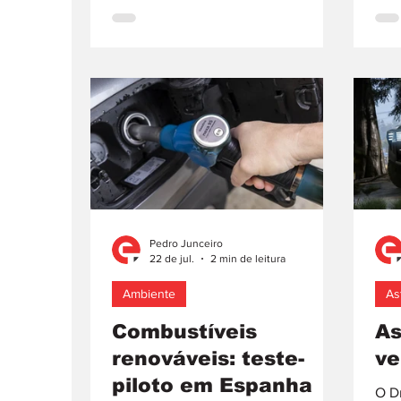
como
apresentar a imagem do novo
se, 
citadino de dois lugares, que
milh
descende, diretamente, do primeiro
960.
automóvel da marca, o City-Coupé
pra
de 1998, e substitui o fortwo
anu
introduzido no mercado em 2017 e
mun
retirado do catálogo em 2024.
Itáli
Assim, em vez do “teaser” tradicional
ou de uma apresentação e
Pedro Junceiro
22 de jul.
2 min de leitura
Ambiente
As
Combustíveis
As
renováveis: teste-
ve
piloto em Espanha
O Dr