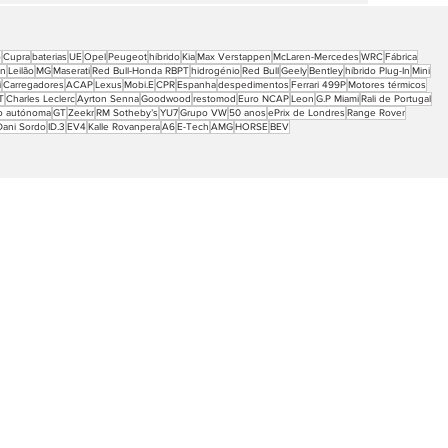
o
Cupra
baterias
UE
Opel
Peugeot
híbrido
Kia
Max Verstappen
McLaren-Mercedes
WRC
Fábrica
en
Leilão
MG
Maserati
Red Bull-Honda RBPT
hidrogénio
Red Bull
Geely
Bentley
híbrido Plug-In
Mini
i
Carregadores
ACAP
Lexus
Mobi.E
CPR
Espanha
despedimentos
Ferrari 499P
Motores térmicos
T
Charles Leclerc
Ayrton Senna
Goodwood
restomod
Euro NCAP
Leon
G.P Miami
Rali de Portugal
o autónoma
GT
Zeekr
RM Sotheby’s
YU7
Grupo VW
50 anos
ePrix de Londres
Range Rover
Dani Sordo
ID.3
EV4
Kalle Rovanpera
A6
E-Tech
AMG
HORSE
BEV
Atualidade
Vídeos
Ao volante
Desporto
Entrevistas
Mobilidade