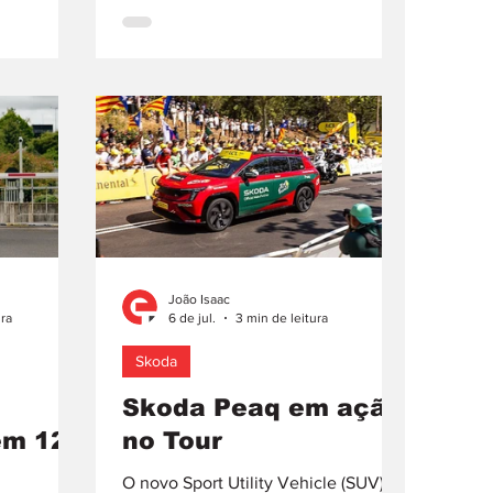
ambição de abrir um novo capítulo
dagem
na sua história. Conhecida pelas suas
móvel. Esta
interpretações extremas dos
lebrar uma
desportivos da Porsche, a RUF
da cultura
surpreende com o projeto B8 de uma
ações
mecânica desenvolvida de raiz para
de grande
equipar automóvel ainda por
 de linhas
anunciar. O motor com 4,8
caracterís
João Isaac
ura
6 de jul.
3 min de leitura
Skoda
Skoda Peaq em ação
em 12
no Tour
O novo Sport Utility Vehicle (SUV)