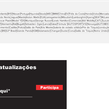
ellantis
BYD
Nissan
Portugal
Hyundai
Skoda
WEC
BMW
China
EV
Félix da Costa
Honda
Volvo
Mercad
do Norris
Jaguar
Mazda
Aston Martin
EUA
carregamento
Mitsubishi
Lamborghini
Xpeng
SEAT
McLar
scar Piastri
Model Y
DS
Munique
George Russell
Lewis Hamilton
Comerciais
IAA Mobility
CATL
Suzuk
7
Alemanha
Rali
Bugatti
Sébastien Ogier
Lancia
Dakar
Fórmula 1
AUTOSPORT
V12
Noruega
AUTOBES
rmentor
Cadillac
Policia
Salão de Paris
Kris Meeke
bateria de estado sólido
ePrix de Tóquio
conduçã
zz
B10
G.P Brasil
Grande Panda
KGM
Adamastor
Changan
Duster
Corsa
Salão de Tóquio
Reino Unido
atualizações
Participa