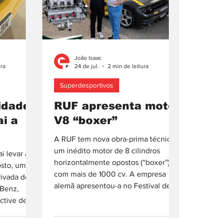
João Isaac
ura
24 de jul.
2 min de leitura
Superdesportivos
idades
RUF apresenta motor
i a
V8 “boxer”
A RUF tem nova obra-prima técnica:
um inédito motor de 8 cilindros
i levar a
horizontalmente opostos (“boxer”)
osto, uma
com mais de 1000 cv. A empresa
rivada de
alemã apresentou-a no Festival de
Benz,
Velocidade de Goodwood,
ctive de
Inglaterra, certame em que anuncia a
a (EUA),