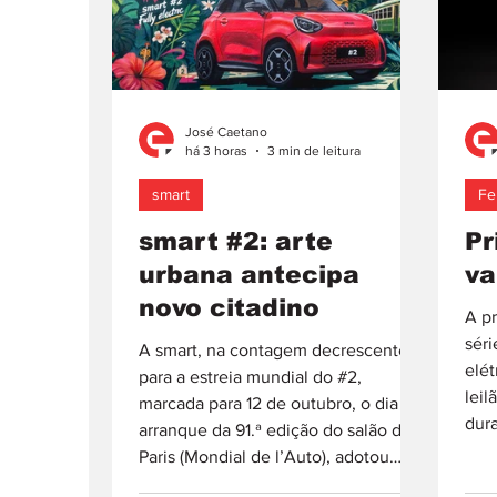
José Caetano
há 3 horas
3 min de leitura
smart
Fe
smart #2: arte
Pr
urbana antecipa
va
novo citadino
A p
séri
A smart, na contagem decrescente
elét
para a estreia mundial do #2,
leil
marcada para 12 de outubro, o dia de
dur
arranque da 91.ª edição do salão de
Mont
Paris (Mondial de l’Auto), adotou
atr
abordagem fora do comum para