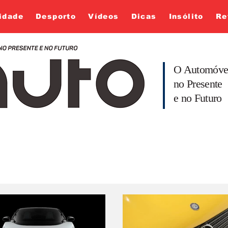
idade
Desporto
Vídeos
Dicas
Insólito
Re
O Automóve
no Presente
e no Futuro