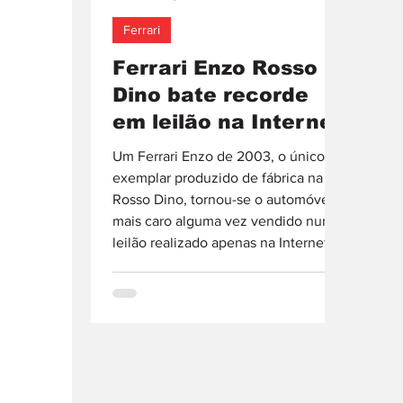
Ferrari
Ferrari Enzo Rosso
Dino bate recorde
em leilão na Internet
Um Ferrari Enzo de 2003, o único
exemplar produzido de fábrica na cor
Rosso Dino, tornou-se o automóvel
mais caro alguma vez vendido num
leilão realizado apenas na Internet. A
venda decorreu na plataforma
duPont REGISTRY Live e terminou
nos 13.018.950 dólares, valor que
inclui o prémio do comprador e
equivale a cerca de 12 milhões de
euros. O resultado representa um
marco para o mercado de