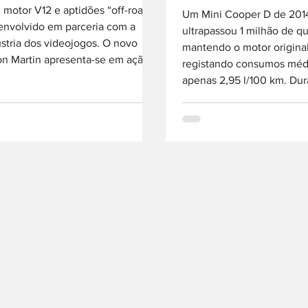
motor V12 e aptidões “off-road”
Um Mini Cooper D de 201
envolvido em parceria com a
ultrapassou 1 milhão de qu
stria dos videojogos. O novo
mantendo o motor origina
on Martin apresenta-se em ação
registando consumos méd
ítulo “Call of Duty: Modern
apenas 2,95 l/100 km. Dur
are 4”! Não existem planos para
período, o carro percorreu
rodução em série de qualquer
e não registou avarias gra
lo com estas características.
contrário da maioria dos c
a-se do primeiro exercício da
utilizados predominante
a britânica no universo de
ambientes urbanos e em t
culos com especificações
curtos, este Mini Cooper 
tares, ainda que em formato
acumulou uma quilometr
tal. O projeto resulta de uma
pouco comum: 1 milhão d
aboração com a
quilómetros. Ao longo de
percurso, o automóvel foi
em 25 p