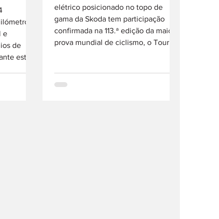
elétrico posicionado no topo de
4
gama da Skoda tem participação
ilómetros,
confirmada na 113.ª edição da maior
l e
prova mundial de ciclismo, o Tour
ios de
(Volta a França), que decorre até 26
ante este
de julho. Pela terceira vez, a prova
 25 países
teve início em Espanha (Barcelona)
ves! Ao
e, na agenda, até à meta na capital
arros
francesa, Paris, 3320,7 km
mente em
“arrumados” em 21 etapas. Na
rajetos
competição, Peaq utilizado como
D de 2014
carro oficial do diretor de prova,
agem
assumindo, por isso, funções críticas
e
de coo
sse
 conduzido