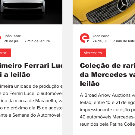
João Isaac
João Isaac
28 de jul.
2 min de leitura
24 de jul.
2 min de leit
rrari
Mercedes
imeiro Ferrari Luce
Coleção de rar
i a leilão
da Mercedes va
leilão
rimeira unidade de produção em
e do Ferrari Luce, o automóvel
A Broad Arrow Auctions va
rico da marca de Maranello, vai a
leilão, entre 10 e 21 de ag
ão no próximo dia 15 de agosto,
impressionante coleção p
ante a Semana do Automóvel de
40 automóveis Mercedes-
erey, na Califórnia (EUA),
reunidos pela Patina Colle
avés da RM Sotheby’s. Designado
Fort Lauderdale, na Florid