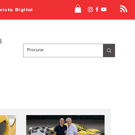
vista Digital
l