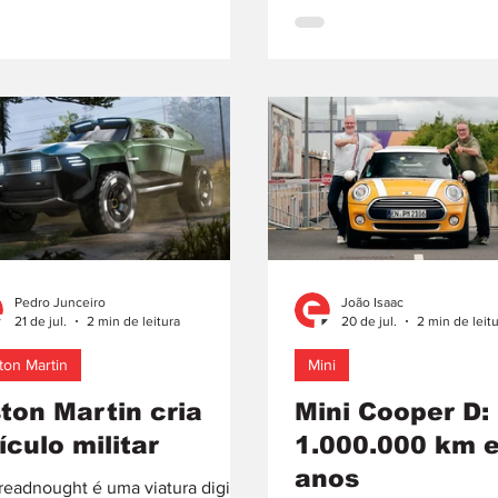
 “Chassis 0”, este carro, estima-
conhecida pela sua abor
deverá ser licitado por mais de 1,1
singular ao universo auto
ões de dólares (cerca de
coleção destaca-se por ce
000 € à taxa de câmbio atual),
vertente muito específica 
ticamente o dobro do preço
automóvel: as personaliz
nciado aquando da estreia
exuberantes, os motores 
dial, a 21 de maio, em Roma,
cilindrada e as carroçarias
a
marcadamente alargadas, 
Pedro Junceiro
João Isaac
21 de jul.
2 min de leitura
20 de jul.
2 min de leit
ton Martin
Mini
ton Martin cria
Mini Cooper D:
ículo militar
1.000.000 km 
anos
eadnought é uma viatura digital