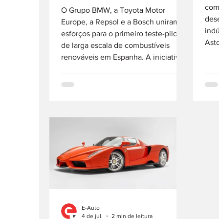
com 
O Grupo BMW, a Toyota Motor
des
Europe, a Repsol e a Bosch uniram
indú
esforços para o primeiro teste-piloto
Ast
de larga escala de combustíveis
no t
renováveis em Espanha. A iniciativa,
Warf
com duração de seis meses e início
a p
ainda este mês, pretende demonstrar
mode
a viabilidade desta solução como
Trat
alternativa complementar à
marc
eletrificação, permitindo reduzir
veí
emissões sem necessidade de
mili
substituir os veículos atuais nem a
digi
infraestrutura existente. Num
col
contexto europeu marcado pelo
debate sobre a inclusã
E-Auto
4 de jul.
2 min de leitura