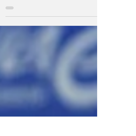
Mitch Evans, no I-Type 7 da Jaguar, ganhou o
segundo ePrix do fim de semana da Fórmula
E em Berlim, Alemanha. O neozelandês, 31
anos, ampliou o recorde de vitórias no
campeonato de monolugares elétricos,
passando a somar 16 (e duas nesta Época 12 –
primeira em Miami, EUA, na ronda 3 da
temporada). O parceiro de equipa, António
Félix da Costa, após incidente com Nico
Müller, da Porsche, o vencedor na véspera,
furou, teve de parar nas boxes e terminou a
oitava corrida num calen