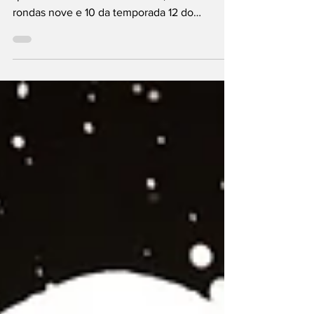
Na Fórmula E, muitas movimentações no
“paddock” do ePrix do Mónaco, durante as
rondas nove e 10 da temporada 12 do
campeonato de monolugares elétricos. À
vista, era nova no Mundial, com o Gen4 a
substituir o Gen3 introduzido na Época 9
(2022-23) e mudanças nas equipas e nos
pilotos. Entre os segundos, confirmados para
2026-27, apenas três: António Félix da Costa
(Jaguar), Jake Dennis (Andretti) e Joel
Eriksson (Envision) Entre as primeiras, fim da
relação da norte-americana A