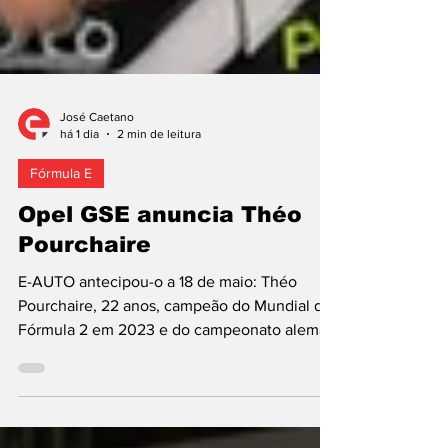
José Caetano
há 1 dia
2 min de leitura
Fórmula E
Opel GSE anuncia Théo
Pourchaire
E-AUTO antecipou-o a 18 de maio: Théo
Pourchaire, 22 anos, campeão do Mundial de
Fórmula 2 em 2023 e do campeonato alemão
de F4 em 2019, é o primeiro piloto
confirmado pela Opel GSE para a estreia na
Fórmula E, no arranque da era GEN4 (2026-