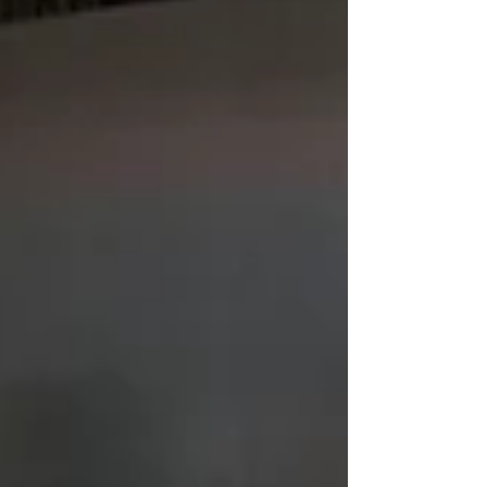
27). A Época 13 tem arranque marcado para 18
de dezembro, em Jeddah, na Arábia Saudita,
mantendo-se o calendário aprovado pelo
Conselho Mundial da Federação
Internacional do Automóvel (FIA), uma vez
que a crise no Médio Oriente, com o conf