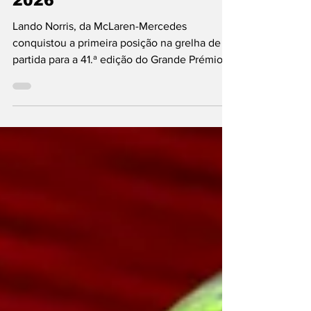
Fórmula 1
Norris: primeira “pole” em
2026
Lando Norris, da McLaren-Mercedes
conquistou a primeira posição na grelha de
partida para a 41.ª edição do Grande Prémio
da Hungria, ronda 11 do Mundial de Fórmula 1.
É a 17.ª “pole” na carreira do campeão em
título e a segunda na Hungaroring, mas só a
primeira no campeonato de 2026. O britânico
superou o compatriota Lewis Hamilton, da
Ferrari, por 0,012 s, mas o piloto da Scuderia
seria penalizado com a perda de três lugares
na grelha de partida mais de hora e meia
depois do