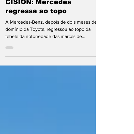
Mercado
CISION: Mercedes
regressa ao topo
A Mercedes-Benz, depois de dois meses de
domínio da Toyota, regressou ao topo da
tabela da notoriedade das marcas de
automóveis nos órgãos de comunicação
social portugueses, de acordo com estudo
que a CISION realiza todos os meses e E-
AUTO publica em exclusivo. A marca da
estrela, entre Imprensa, Internet, rádio e
televisão, originou 1717 notícias. Este êxito da
Mercedes-Benz deve-se, de acordo com a
CISION, “a uma cobertura totalmente
favorável e a uma presença editorial mar