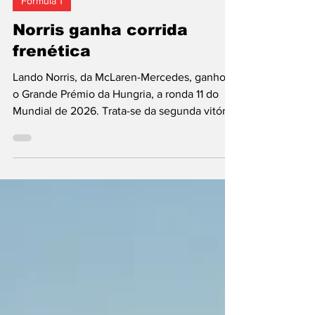
Fórmula 1
Norris ganha corrida
frenética
Lando Norris, da McLaren-Mercedes, ganhou
o Grande Prémio da Hungria, a ronda 11 do
Mundial de 2026. Trata-se da segunda vitória
consecutiva do piloto britânico no
Hungaroring e da 12.ª na Fórmula 1, mas
somente a primeira esta temporada e na
condição de número um. Também para a
eequipa bicampeã em título, primeiro
sucesso do ano. Verstappen segundo e
Antonelli terceiro. Fotos: McLaren F1,
Mercedes F1 e Red Bull Content Pool Lando
Norris, o campeão de 2025, procurava a
primei