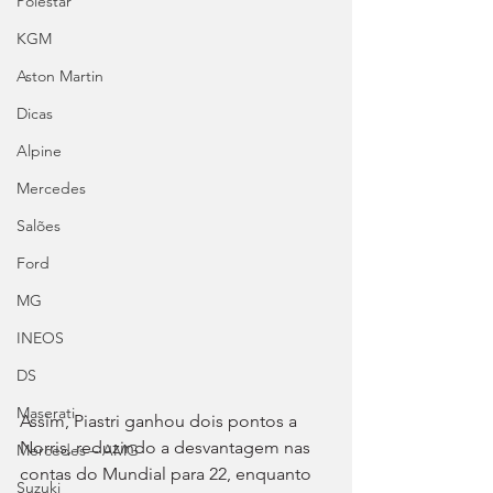
Polestar
KGM
Aston Martin
Dicas
Alpine
Mercedes
Salões
Ford
MG
INEOS
DS
Maserati
Assim, Piastri ganhou dois pontos a 
Norris, reduzindo a desvantagem nas 
Mercedes – AMG
contas do Mundial para 22, enquanto 
Suzuki