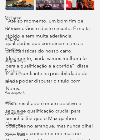
Leapmotor
McLaren
“Até ao momento, um bom fim de 
semana. Gosto deste circuito. É muita 
Elétrico
rápido e tem muita aderência, 
XPENG
qualidades que combinam com as 
Cadillac
características do nosso carro. 
Idealmente, ainda vamos melhorá-lo 
Segurança
para a qualificação e a corrida”, disse 
Forthing
Piastri, confiante na possibilidade de 
ainda poder disputar o título com 
Lotus
Norris.
Autosport
Voyah
“Este resultado é muito positivo e 
segue-se qualificação crucial para 
Chevrolet
amanhã. Sei que o Max ganhou 
Clássicos
posições no arranque, mas nunca olhei 
para trás e concentrei-me mais no 
Great Wall