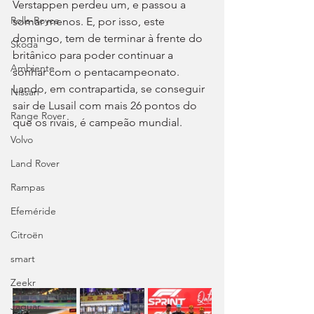
Verstappen perdeu um, e passou a 
Rolls-Royce
somar menos. E, por isso, este 
domingo, tem de terminar à frente do 
Skoda
britânico para poder continuar a 
Ambiente
sonhar com o pentacampeonato. 
Lando, em contrapartida, se conseguir 
Nissan
sair de Lusail com mais 26 pontos do 
Range Rover
que os rivais, é campeão mundial.
Volvo
Land Rover
Rampas
Efeméride
Citroën
smart
Zeekr
Jaguar