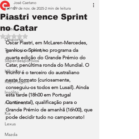
José Caetano
Geral
29 de nov. de 2025
2 min de leitura
Piastri vence Sprint
Ao Volante
no Catar
Teste
Avaliado com NaN de 5 estrelas.
Desporto
Oscar Piastri, em McLaren-Mercedes, 
Tecnologia e Lifestyle
ganhou o Sprint no programa da 
quarta edição do Grande Prémio do 
Superdesportivos
Catar, penúltima ronda do Mundial. O 
Híbridos
triunfo é o terceiro do australiano 
neste formato (curiosamente, 
Reportagem
conseguiu-os todos em Lusail). Ainda 
Insólito
esta tarde (18h00 em Portugal 
Continental), qualificação para o 
Alfa Romeo
Grande Prémio de amanhã (16h00), que 
Kia
pode decidir tudo no campeonato!
Lexus
Mazda