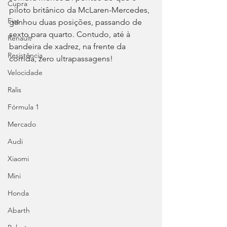
Cupra
piloto britânico da McLaren-Mercedes, 
Fiat
ganhou duas posições, passando de 
sexto para quarto. Contudo, até à 
Renault
bandeira de xadrez, na frente da 
Resistência
corrida, zero ultrapassagens!
Velocidade
Ralis
Fórmula 1
Mercado
Audi
Xiaomi
Mini
Honda
Abarth