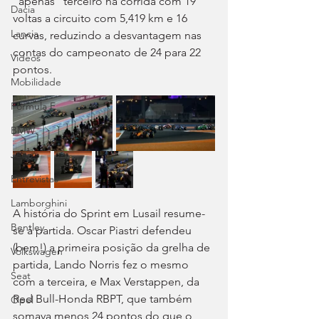
“apenas” terceiro na corrida com 19 
Dacia
voltas a circuito com 5,419 km e 16 
Lancia
curvas, reduzindo a desvantagem nas 
contas do campeonato de 24 para 22 
Videos
pontos.
Mobilidade
Fórmula E
BMW
Jeep
Entrevistas
Lamborghini
A história do Sprint em Lusail resume-
Bentley
se à partida. Oscar Piastri defendeu 
(bem!) a primeira posição da grelha de 
Volkswagen
partida, Lando Norris fez o mesmo 
Seat
com a terceira, e Max Verstappen, da 
Red Bull-Honda RBPT, que também 
Opel
somava menos 24 pontos do que o 