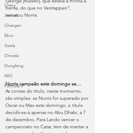
George [Russell], que estava à minha à 
Chery
frente, do que no Verstappen”, 
rematou Norris.
Jaecoo
Changan
Ebro
Geely
Omoda
Dongfeng
NIO
Norris campeão este domingo se…
Fórmula 3
As contas do título, neste momento, 
são simples: se Norris for superado por 
Oscar ou Max este domingo, o título 
decidir-se-á apenas no Abu Dhabi, a 7 
de dezembro. Para Lando vencer o 
campeonato no Catar, tem de manter a 