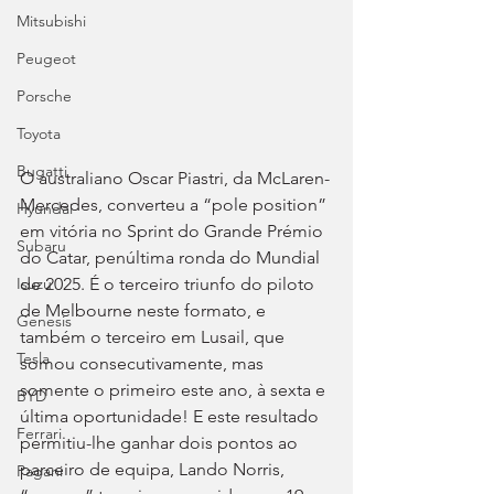
Mitsubishi
Peugeot
Porsche
Toyota
Bugatti
O australiano Oscar Piastri, da McLaren-
Mercedes, converteu a “pole position” 
Hyundai
em vitória no Sprint do Grande Prémio 
Subaru
do Catar, penúltima ronda do Mundial 
de 2025. É o terceiro triunfo do piloto 
Isuzu
de Melbourne neste formato, e 
Genesis
também o terceiro em Lusail, que 
Tesla
somou consecutivamente, mas 
somente o primeiro este ano, à sexta e 
BYD
última oportunidade! E este resultado 
Ferrari
permitiu-lhe ganhar dois pontos ao 
parceiro de equipa, Lando Norris, 
Pagani